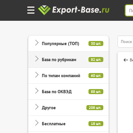
Популярные (ТОП)
30 шт.
База по рубрикам
82 шт.
В
По типам компаний
60 шт.
База по ОКВЭД
88 шт.
Другое
208 шт.
Бесплатные
18 шт.