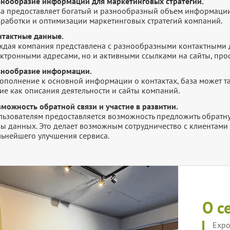
знообразие информации для маркетинговых стратегий.
за предоставляет богатый и разнообразный объем информации
зработки и оптимизации маркетинговых стратегий компаний.
нтактные данные.
ждая компания представлена с разнообразными контактными 
ектронными адресами, но и активными ссылками на сайты, про
знообразие информации.
дополнение к основной информации о контактах, база может т
ие как описания деятельности и сайты компаний.
зможность обратной связи и участие в развитии.
ьзователям предоставляется возможность предложить обратную
зы данных. Это делает возможным сотрудничество с клиентами 
льнейшего улучшения сервиса.
О с
Expo