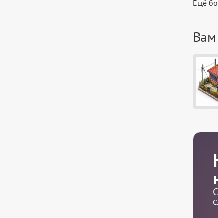
Ещё бо
Вам
С
с