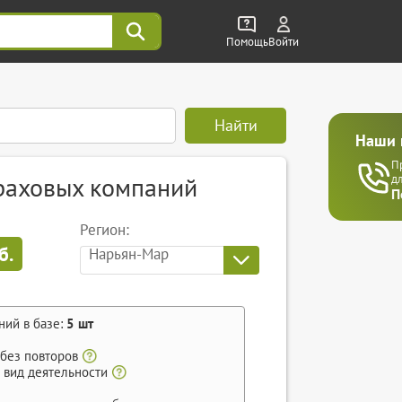
Помощь
Войти
Найти
Наши 
П
траховых компаний
д
П
Регион:
б.
Нарьян-Мар
ний в базе:
5
шт
 без повторов
 вид деятельности