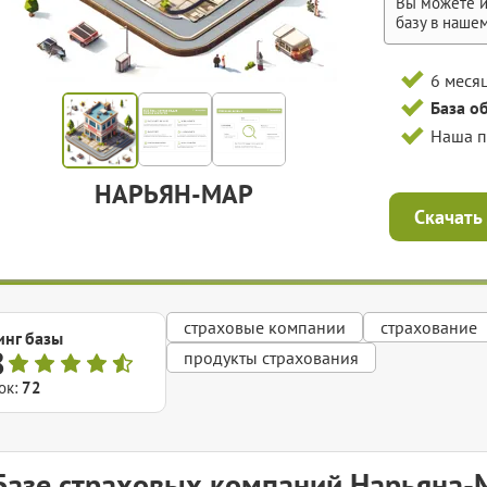
Вы можете и
базу в наше
6 меся
База о
Наша 
НАРЬЯН-МАР
Скачать
страховые компании
страхование
инг базы
8
продукты страхования
ок:
72
Базе страховых компаний Нарьяна-