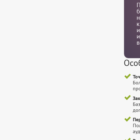
П
б
н
к
и
и
в
Осо
То
Бо
пр
За
Баз
до
Пе
По
ауд