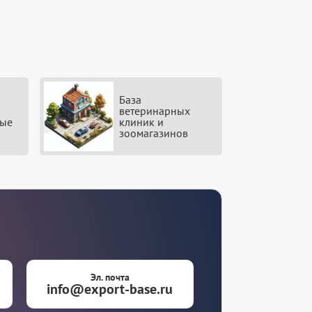
База
ветеринарных
вые
клиник и
зоомагазинов
Эл. почта
info@export-base.ru