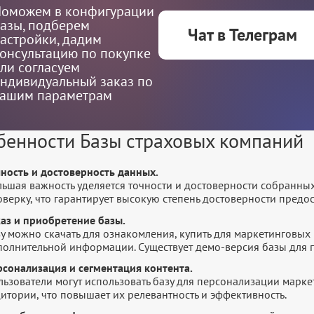
оможем в конфигурации
азы, подберем
Чат в Телеграм
астройки, дадим
онсультацию по покупке
ли согласуем
ндивидуальный заказ по
ашим параметрам
бенности Базы страховых компаний
чность и достоверность данных.
льшая важность уделяется точности и достоверности собранны
оверку, что гарантирует высокую степень достоверности пред
каз и приобретение базы.
у можно скачать для ознакомления, купить для маркетинговых 
полнительной информации. Существует демо-версия базы для п
рсонализация и сегментация контента.
льзователи могут использовать базу для персонализации марк
итории, что повышает их релевантность и эффективность.