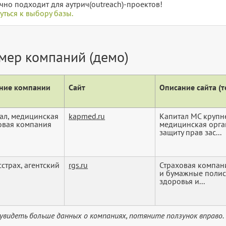
чно подходит для аутрич(outreach)-проектов!
уться к выбору базы.
мер компаний (демо)
ние компании
Сайт
Описание сайта (те
ал, медицинская
kapmed.ru
Капитал МС крупн
овая компания
медицинская орга
защиту прав зас...
сстрах, агентский
rgs.ru
Страховая компан
и бумажные полис
здоровья и...
увидеть больше данных о компаниях, потяните ползунок вправо.