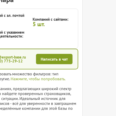
й с эл. почтой
Компаний с сайтами:
5
шт.
й с указанием
еятельности:
@export-base.ru
Написать в чат
0) 775-29-12
зовать множество фильтров: тип
ругие.
Нажмите, чтобы попробовать.
паниях, предлагающих широкий спектр
 вы найдете проверенных страховщиков,
 ситуации. Идеальный источник для
сов - всё для уверенности в завтрашнем
определённые компании для этой базы по