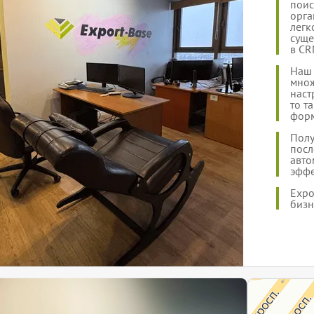
поис
орга
легк
суще
в CR
Наш 
множ
наст
то т
форм
Полу
посл
авто
эффе
Expo
бизн
ЭкспортБейз
Информационный 
Информационная 