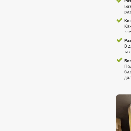
Ра
Ба
ра
Ко
Ка
эл
Ра
В 
так
Во
Пол
ба
да