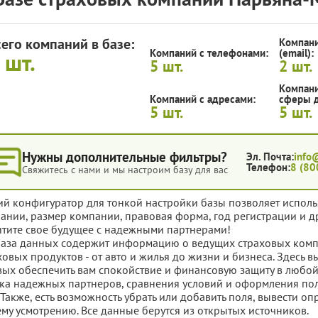
сего компаний в базе:
Компани
Компаний с телефонами:
(email):
5
шт.
5
шт.
2
шт.
Компани
Компаний с адресами:
сферы д
5
шт.
5
шт.
Нужны дополнительные фильтры?
Эл. Почта:
info
Телефон:
8 (80
Свяжитесь с нами и мы настроим базу для вас
ий конфигуратор для тонкой настройки базы позволяет исполь
ании, размер компании, правовая форма, год регистрации и д
тите свое будущее с надежными партнерами!
база данных содержит информацию о ведущих страховых ком
ховых продуктов - от авто и жилья до жизни и бизнеса. Здесь
вых обеспечить вам спокойствие и финансовую защиту в любой
ка надежных партнеров, сравнения условий и оформления поли
 Также, есть возможность убрать или добавить поля, вывести 
му усмотрению. Все данные берутся из открытых источников.