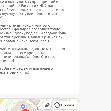
ке и выгрузке баз предприятий и
низаций по России и СНГ. С нами вы
о найдете новых клиентов, расширите
ствующую базу или обновите данные
M.
уникальный конфигуратор с
еством фильтров позволяет точно
роить выгрузку под ваши задачи: будь
аргетинг рекламы, анализ рынка или
ирование клиентской базы.
чайте актуальные данные мгновенно
е оплаты — все процессы
матизированы. Удобно, быстро,
ктивно!
rt Base — решения для вашего
еса в один клик!
интернет-сайт в Ярославле
служба в Ярославле