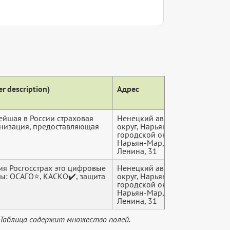
г description)
Адрес
Теле
ейшая в России страховая
Ненецкий автономный
+7 (4*
низация, предоставляющая
округ, Нарьян-Мар
городской округ,
Нарьян-Мар, улица
Ленина, 31
ия Росгосстрах это цифровые
Ненецкий автономный
+7 (8*
ы: ОСАГО⭐, КАСКО✔️, защита
округ, Нарьян-Мар
городской округ,
Нарьян-Мар, улица
Ленина, 31
 Таблица содержит множество полей.