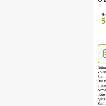
В
Гибк
комп
Защи
Эта 
стра
гото
поис
дне!
Ваше