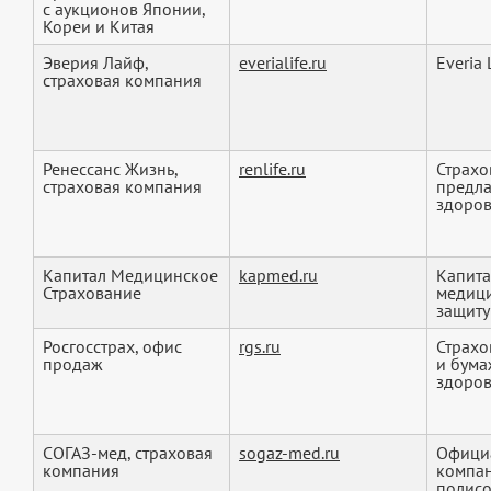
с аукционов Японии,
Кореи и Китая
Эверия Лайф,
everialife.ru
Everia 
страховая компания
Ренессанс Жизнь,
renlife.ru
Страхо
страховая компания
предла
здоровь
Капитал Медицинское
kapmed.ru
Капита
Страхование
медици
защиту 
Росгосстрах, офис
rgs.ru
Страхо
продаж
и бума
здоровь
СОГАЗ-мед, страховая
sogaz-med.ru
Официа
компания
компан
полисо