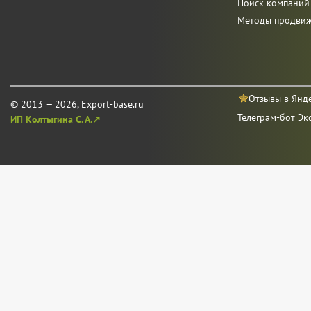
Поиск компаний
Методы продви
Отзывы в Янд
© 2013 — 2026, Export-base.ru
Телеграм-бот Эк
ИП Колтыгина С. А.↗