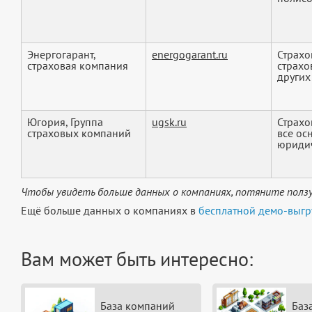
Энергогарант,
energogarant.ru
Страхо
страховая компания
страхо
других 
Югория, Группа
ugsk.ru
Страхо
страховых компаний
все ос
юридич
Чтобы увидеть больше данных о компаниях, потяните ползу
Ещё больше данных о компаниях в
бесплатной демо-выгр
Вам может быть интересно:
База компаний
Баз