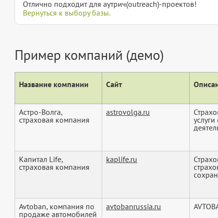
Отлично подходит для аутрич(outreach)-проектов!
Вернуться к выбору базы.
Пример компаний (демо)
Название компании
Сайт
Описан
Астро-Волга,
astrovolga.ru
Страхо
страховая компания
услуги
деятел
Капитал Life,
kaplife.ru
Страхо
страховая компания
страхо
сохран
Avtoban, компания по
avtobanrussia.ru
AVTOBA
продаже автомобилей