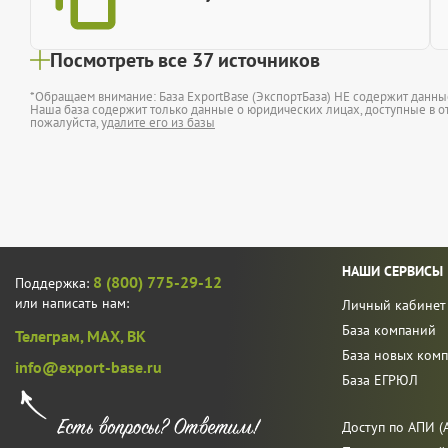
Посмотреть все 37 источников
*Обращаем внимание: База ExportBase (ЭкспортБаза) НЕ содержит данн
Наша база содержит только данные о юридических лицах, доступные в от
пожалуйста,
удалите его из базы
НАШИ СЕРВИСЫ
8 (800) 775-29-12
Поддержка:
или написать нам:
Личный кабинет
База компаний
Телеграм,
MAX,
ВК
База новых ком
info@export-base.ru
База ЕГРЮЛ
Доступ по АПИ (A