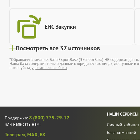
ЕИС Закупки
Посмотреть все 37 источников
*Обращаем внимание: База ExportBase (ЭкспортБаза) НЕ содержит данн
Наша база содержит только данные о юридических лицах, доступные в от
пожалуйста,
удалите его из базы
НАШИ СЕРВИСЫ
8 (800) 775-29-12
Поддержка:
или написать нам:
Личный кабинет
База компаний
Телеграм,
MAX,
ВК