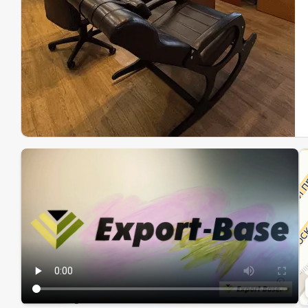
Эк
Ин
Ин