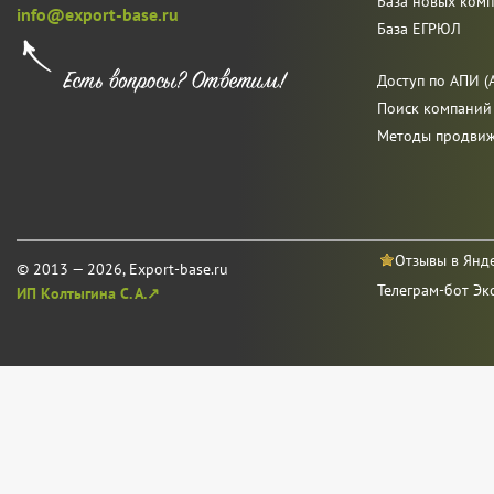
База новых ком
info@export-base.ru
База ЕГРЮЛ
Доступ по АПИ (A
Поиск компаний
Методы продви
Отзывы в Янд
© 2013 — 2026, Export-base.ru
Телеграм-бот Эк
ИП Колтыгина С. А.↗