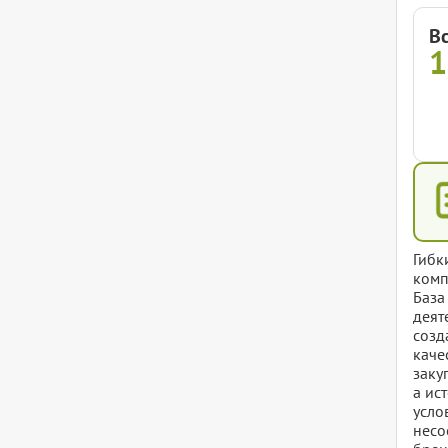
В
1
Гибк
комп
База
деят
созд
каче
заку
а ис
усло
несо