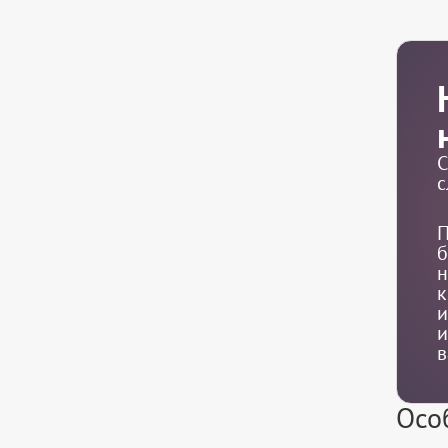
С
с
П
б
н
к
и
и
в
Осо