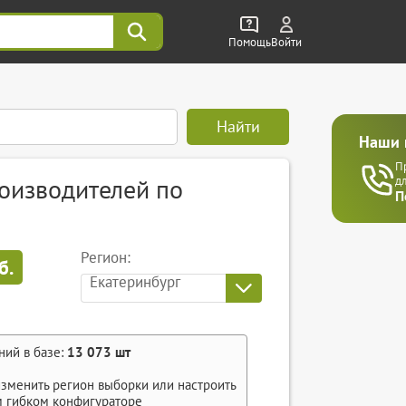
Помощь
Войти
Найти
Наши 
П
оизводителей по
д
П
Регион:
б.
Екатеринбург
ний в базе:
13 073
шт
зменить регион выборки или настроить
м
гибком конфигураторе