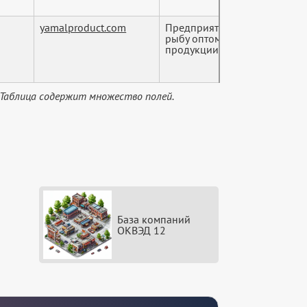
yamalproduct.com
Предприятие «Yamal Product
рыбу оптом. Осуществляем п
продукции ...
 Таблица содержит множество полей.
База компаний
ОКВЭД 12