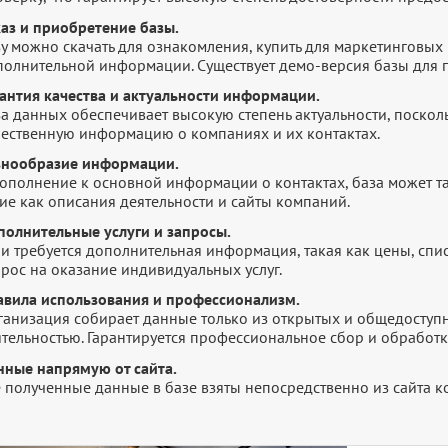
каз и приобретение базы.
у можно скачать для ознакомления, купить для маркетинговых 
полнительной информации. Существует демо-версия базы для п
рантия качества и актуальности информации.
а данных обеспечивает высокую степень актуальности, посколь
чественную информацию о компаниях и их контактах.
знообразие информации.
дополнение к основной информации о контактах, база может т
ие как описания деятельности и сайты компаний.
полнительные услуги и запросы.
и требуется дополнительная информация, такая как цены, списк
рос на оказание индивидуальных услуг.
авила использования и профессионализм.
ганизация собирает данные только из открытых и общедоступн
ятельностью. Гарантируется профессиональное сбор и обработ
нные напрямую от сайта.
е полученные данные в базе взяты непосредственно из сайта к