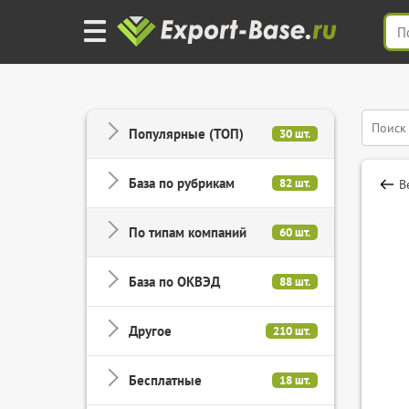
Популярные (ТОП)
30 шт.
База по рубрикам
82 шт.
В
По типам компаний
60 шт.
База по ОКВЭД
88 шт.
Другое
210 шт.
Бесплатные
18 шт.