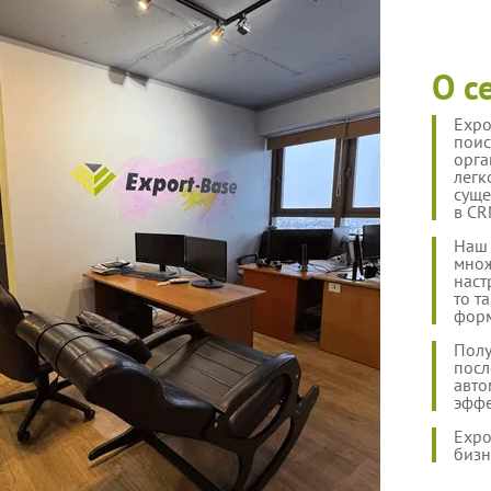
О с
Expo
поис
орга
легк
суще
в CR
Наш 
множ
наст
то т
форм
Полу
посл
авто
эффе
Expo
бизн