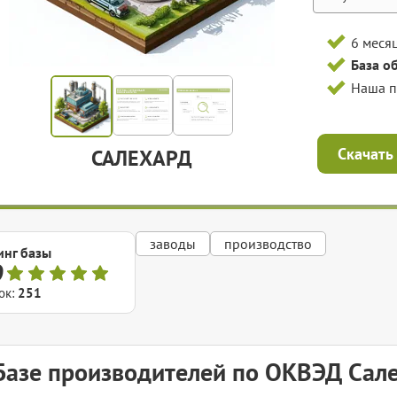
6 меся
База о
Наша 
Скачать
САЛЕХАРД
заводы
производство
инг базы
9
ок:
251
Базе производителей по ОКВЭД Сал