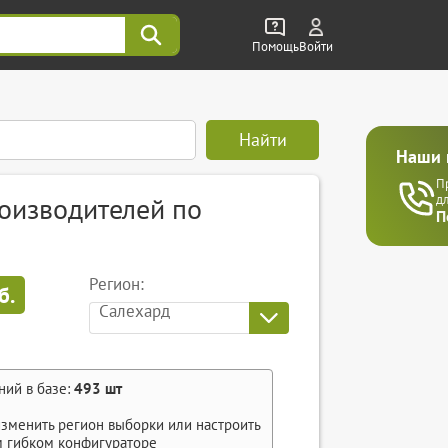
Помощь
Войти
Найти
Наши 
П
оизводителей по
д
П
Регион:
б.
Салехард
ний в базе:
493
шт
зменить регион выборки или настроить
м
гибком конфигураторе