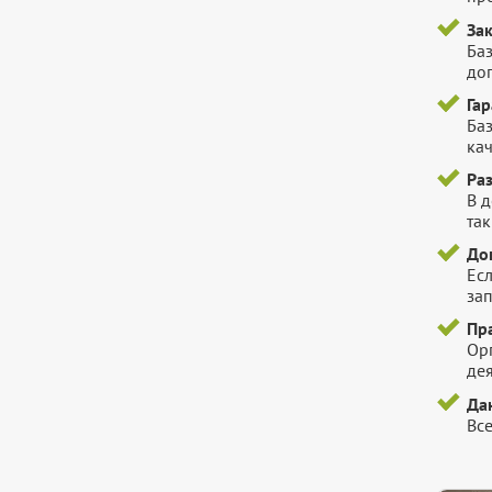
За
Баз
до
Га
Баз
ка
Ра
В 
так
До
Есл
зап
Пр
Ор
де
Да
Вс