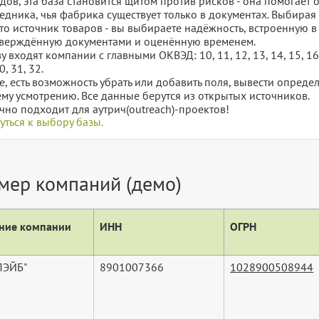
дов, эта база становится щитом против рисков - она помогает 
едника, чья фабрика существует только в документах. Выбирая
то источник товаров - вы выбираете надёжность, встроенную в
верждённую документами и оценённую временем.
у входят компании с главными ОКВЭД: 10, 11, 12, 13, 14, 15, 16, 17
0, 31, 32.
е, есть возможность убрать или добавить поля, вывести опред
му усмотрению. Все данные берутся из открытых источников.
чно подходит для аутрич(outreach)-проектов!
уться к выбору базы.
мер компаний (демо)
ние компании
ИНН
ОГРН
ПЭЙБ"
8901007366
1028900508944