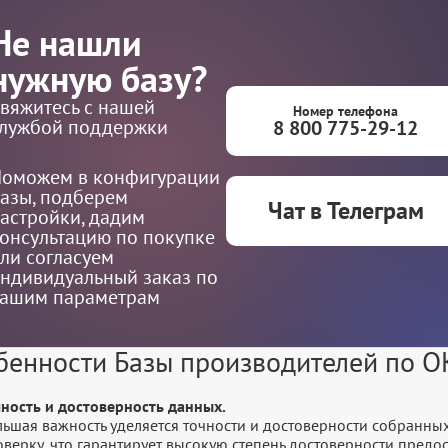
Не нашли
нужную базу?
вяжитесь с нашей
Номер телефона
лужбой поддержки
8 800 775-29-12
оможем в конфигурации
азы, подберем
Чат в Телеграм
астройки, дадим
онсультацию по покупке
ли согласуем
ндивидуальный заказ по
ашим параметрам
бенности Базы производителей по 
чность и достоверность данных.
льшая важность уделяется точности и достоверности собранны
оверку, что гарантирует высокую степень достоверности пред