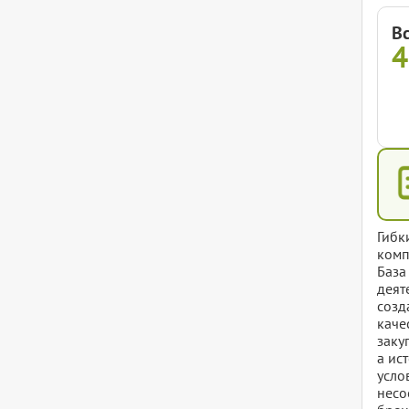
В
Гибк
комп
База
деят
созд
каче
заку
а ис
усло
несо