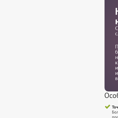
С
с
П
б
н
к
и
и
в
Осо
То
Бо
пр