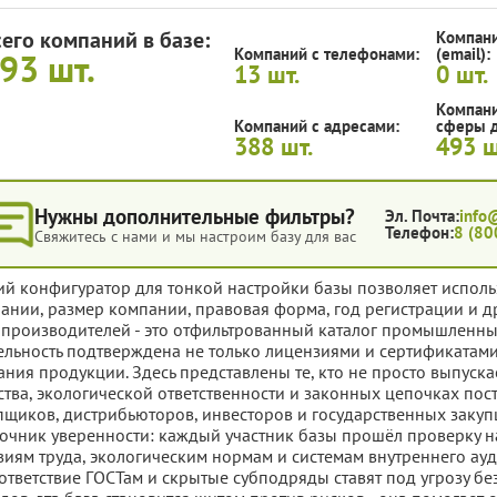
сего компаний в базе:
Компани
Компаний с телефонами:
(email):
493
шт.
13
шт.
0
шт.
Компани
Компаний с адресами:
сферы д
388
шт.
493
ш
Нужны дополнительные фильтры?
Эл. Почта:
info
Телефон:
8 (80
Свяжитесь с нами и мы настроим базу для вас
ий конфигуратор для тонкой настройки базы позволяет исполь
ании, размер компании, правовая форма, год регистрации и д
 производителей - это отфильтрованный каталог промышленны
ельность подтверждена не только лицензиями и сертификатам
ания продукции. Здесь представлены те, кто не просто выпускае
ства, экологической ответственности и законных цепочках поста
пщиков, дистрибьюторов, инвесторов и государственных закуп
точник уверенности: каждый участник базы прошёл проверку н
виям труда, экологическим нормам и системам внутреннего ауди
ответствие ГОСТам и скрытые субподряды ставят под угрозу б