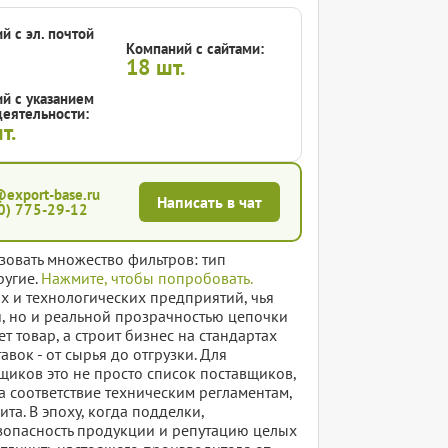
й с эл. почтой
Компаний с сайтами:
18
шт.
й с указанием
еятельности:
т.
@export-base.ru
Написать в чат
0) 775-29-12
зовать множество фильтров: тип
ругие.
Нажмите, чтобы попробовать.
х и технологических предприятий, чья
и, но и реальной прозрачностью цепочки
т товар, а строит бизнес на стандартах
вок - от сырья до отгрузки. Для
щиков это не просто список поставщиков,
а соответствие техническим регламентам,
та. В эпоху, когда подделки,
езопасность продукции и репутацию целых