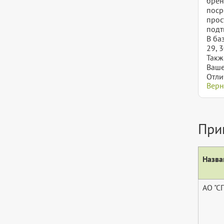
брен
поср
прос
подт
В баз
29, 3
Такж
Ваше
Отли
Верн
При
Назва
АО "С