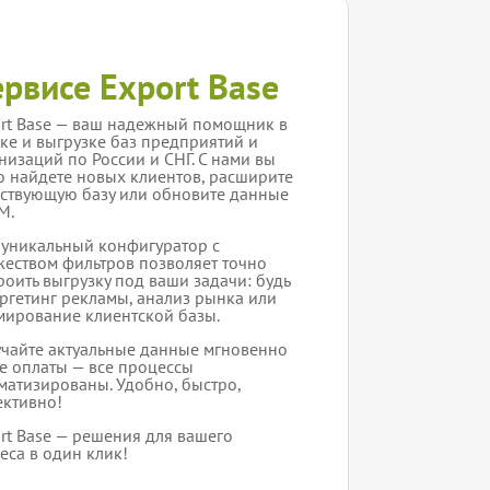
ервисе Export Base
rt Base — ваш надежный помощник в
ке и выгрузке баз предприятий и
низаций по России и СНГ. С нами вы
о найдете новых клиентов, расширите
ствующую базу или обновите данные
M.
уникальный конфигуратор с
еством фильтров позволяет точно
роить выгрузку под ваши задачи: будь
аргетинг рекламы, анализ рынка или
ирование клиентской базы.
чайте актуальные данные мгновенно
е оплаты — все процессы
матизированы. Удобно, быстро,
ктивно!
rt Base — решения для вашего
еса в один клик!