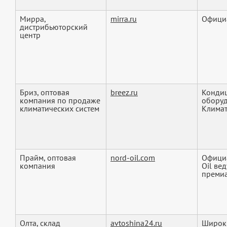
Мирра,
mirra.ru
Офици
дистрибьюторский
центр
Бриз, оптовая
breez.ru
Кондиц
компания по продаже
оборуд
климатических систем
Климат
Прайм, оптовая
nord-oil.com
Офици
компания
Oil ве
премиа
Олта, склад
avtoshina24.ru
Широки