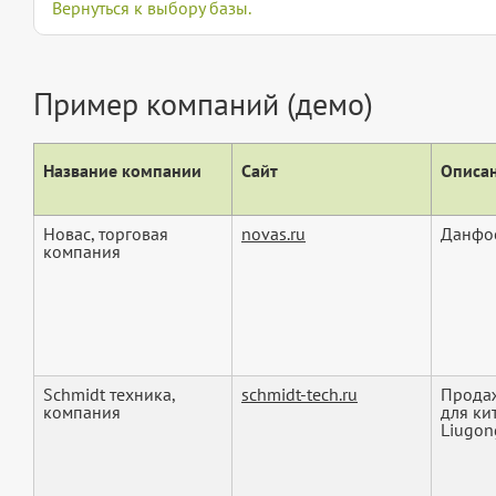
Вернуться к выбору базы.
Пример компаний (демо)
Название компании
Сайт
Описан
Новас, торговая
novas.ru
Данфос
компания
Schmidt техника,
schmidt-tech.ru
Продаж
компания
для ки
Liugong