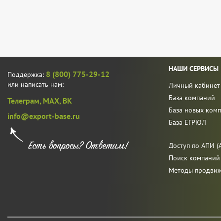
НАШИ СЕРВИСЫ
8 (800) 775-29-12
Поддержка:
или написать нам:
Личный кабинет
База компаний
Телеграм,
MAX,
ВК
База новых ком
info@export-base.ru
База ЕГРЮЛ
Доступ по АПИ (A
Поиск компаний
Методы продви