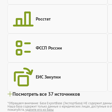
Росстат
ФССП России
ЕИС Закупки
Посмотреть все 37 источников
*Обращаем внимание: База ExportBase (ЭкспортБаза) НЕ содержит данн
Наша база содержит только данные о юридических лицах, доступные в от
пожалуйста,
удалите его из базы