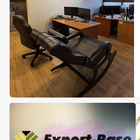
Эк
Ин
Ин