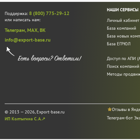
НАШИ СЕРВИСЫ
8 (800) 775-29-12
Поддержка:
или написать нам:
Личный кабинет
База компаний
Телеграм,
MAX,
ВК
База новых ком
info@export-base.ru
База ЕГРЮЛ
Доступ по АПИ (A
Поиск компаний
Методы продви
Отзывы в Янд
© 2013 — 2026, Export-base.ru
Телеграм-бот Эк
ИП Колтыгина С. А.↗