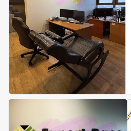
Эк
Ин
Ин