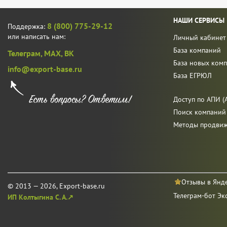
НАШИ СЕРВИСЫ
8 (800) 775-29-12
Поддержка:
или написать нам:
Личный кабинет
База компаний
Телеграм,
MAX,
ВК
База новых ком
info@export-base.ru
База ЕГРЮЛ
Доступ по АПИ (A
Поиск компаний
Методы продви
Отзывы в Янд
© 2013 — 2026, Export-base.ru
Телеграм-бот Эк
ИП Колтыгина С. А.↗