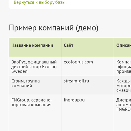
Вернуться к выбору базы.
Пример компаний (демо)
Название компании
Сайт
Описан
ЭкоРус, официальный
ecologrus.com
Компан
дистрибьютор EcoLog
официа
Sweden
произв
Стрим, группа
stream-oil.ru
Каждый
компаний
моторн
смазоч
FNGroup, сервисно-
fngroup.ru
Дистри
торговая компания
автомо
FNGROU