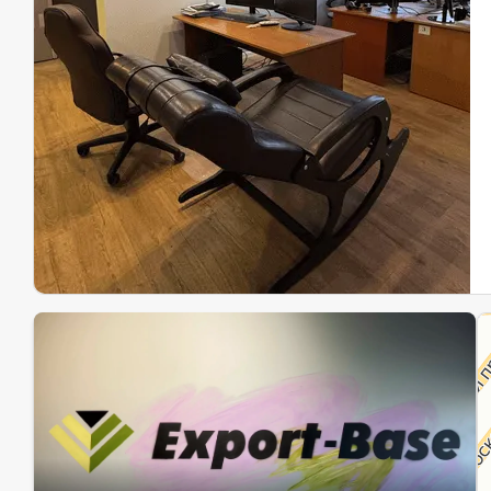
Эк
Ин
Ин