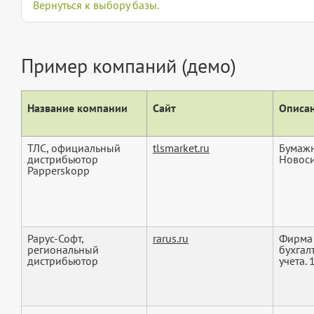
Вернуться к выбору базы.
Пример компаний (демо)
Название компании
Сайт
Описан
ТЛС, официальный
tlsmarket.ru
Бумажн
дистрибьютор
Новоси
Papperskopp
Рарус-Софт,
rarus.ru
Фирма 
региональный
бухгал
дистрибьютор
учета. 1