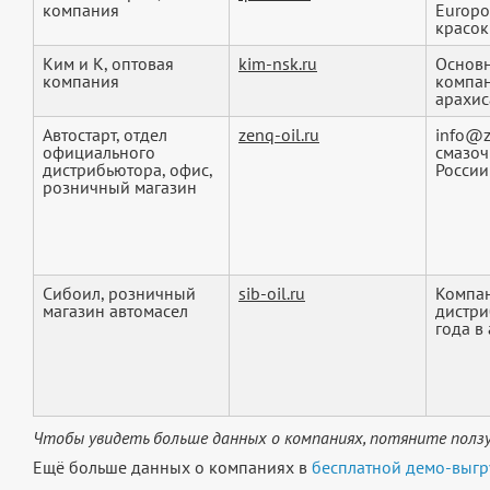
компания
Europo
красок 
Ким и К, оптовая
kim-nsk.ru
Основн
компания
компан
арахиса
Автостарт, отдел
zenq-oil.ru
info@z
официального
смазоч
дистрибьютора, офис,
России 
розничный магазин
Сибоил, розничный
sib-oil.ru
Компа
магазин автомасел
дистри
года в 
Чтобы увидеть больше данных о компаниях, потяните ползу
Ещё больше данных о компаниях в
бесплатной демо-выгр