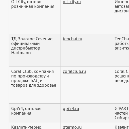
Oil City, оптово-
oil-city.ru
Интерн
розничная компания
автоза
дистри
ТД Золотое Сечение,
tenchat.ru
TenCha
официальный
работы
дистрибьютор
визитка
Hartmann
Coral Club, компания
coralclub.ru
Coral 
по производству и
решени
продаже БАД и
передо
товаров для здоровья
Gpi54, оптовая
gpi54.ru
G`PART
компания
частей
Сибирс
Квэлити-термо,
qtermo.ru
Квэлит