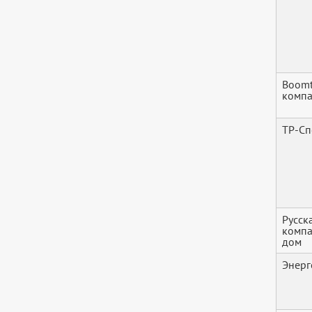
Boomt
комп
ТР-Сп
Русск
компа
дом
Энерг