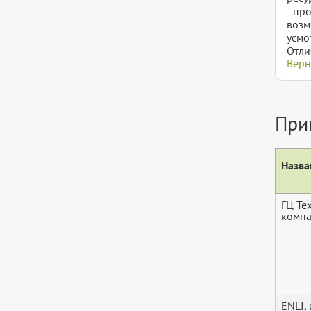
- пр
возм
усмо
Отли
Верн
При
Назва
ГЦ Те
комп
ENLI,