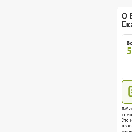
О 
Ек
В
5
Гибк
комп
Это 
позв
ресу