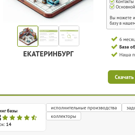
Контакты
Основной
Вы можете и
базу в наше
6 меся
База о
ЕКАТЕРИНБУРГ
Наша 
Скачать
исполнительные производства
зад
инг базы
8
коллекторы
ок:
14