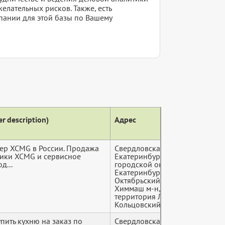
желательных рисков. Также, есть
пании для этой базы по Вашему
г description)
Адрес
Теле
р XCMG в России. Продажа
Свердловская область,
+7 (9*
ники XCMG и сервисное
Екатеринбург
д...
городской округ,
Екатеринбург,
Октябрьский район,
Химмаш м-н,
территория Логопарка
Кольцовский, ст 4
упить кухню на заказ по
Свердловская область,
+7 (9*