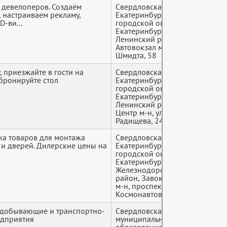
 девелоперов. Создаём
Свердловская область,
+7 (9*
 настраиваем рекламу,
Екатеринбург
D-ви...
городской округ,
Екатеринбург,
Ленинский район,
Автовокзал м-н, Отто
Шмидта, 58
, приезжайте в гости на
Свердловская область,
+7 (9*
бронируйте стол
Екатеринбург
городской округ,
Екатеринбург,
Ленинский район,
Центр м-н, улица
Радищева, 24
жа товаров для монтажа
Свердловская область,
+7 (9*
 и дверей. Дилерские цены на
Екатеринбург
городской округ,
Екатеринбург,
Железнодорожный
район, Завокзальный
м-н, проспект
Космонавтов, 15а
одобывающие и транспортно-
Свердловская область,
+7 (9*
едприятия
муниципальное