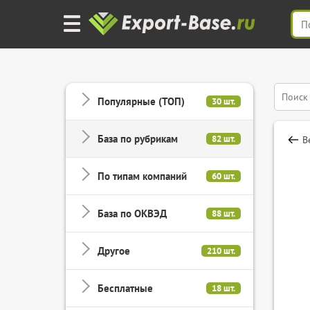
Популярные (ТОП)
30 шт.
База по рубрикам
82 шт.
В
По типам компаний
60 шт.
База по ОКВЭД
88 шт.
Другое
210 шт.
Бесплатные
18 шт.