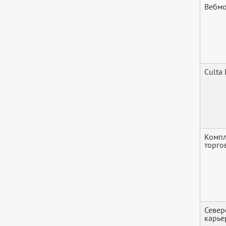
Вебм
Culta 
Компл
торго
Север
карье