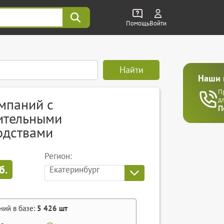
Помощь
Войти
Найти
Наши 
П
мпаний с
д
П
ительными
одствами
Регион:
б.
Екатеринбург
ний в базе:
5 426
шт