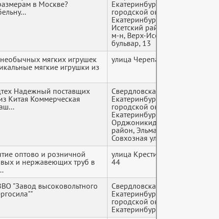
азмерам в Москве?
Екатеринбург
ельну...
городской округ,
Екатеринбург, Верх-
Исетский район, ВИЗ
м-н, Верх-Исетский
бульвар, 13
 необычных мягких игрушек
улица Черепанова, 4в
+7 (9*
никальные мягкие игрушки из
цтех Надежный поставщих
Свердловская область,
+7 (9*
 из Китая Коммерческая
Екатеринбург
ш...
городской округ,
Екатеринбург,
Орджоникидзевский
район, Эльмаш м-н,
Совхозная улица, 16
тие оптово и розничной
улица Крестинского,
+7 (9*
овых и нержавеющих труб в
44
.
ВО "Завод высоковольтного
Свердловская область,
+7 (9*
ргосила""
Екатеринбург
городской округ,
Екатеринбург