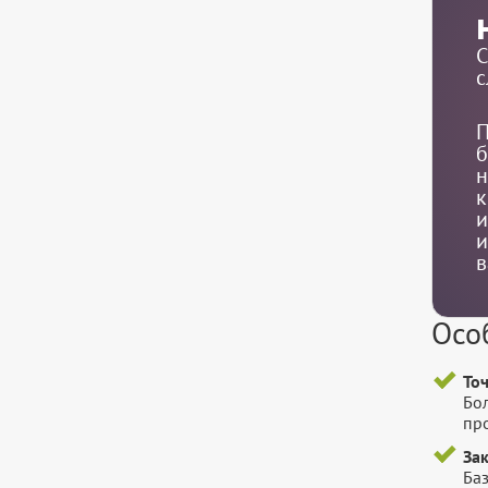
С
с
П
б
н
к
и
и
в
Осо
То
Бо
пр
За
Баз