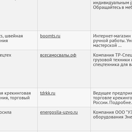
индивидуальным р
Обращайтесь в меб
s, швейная
boomts.ru
Интернет-магазин
ания
ручной работы. У
мастерской ...
ецтех
всесамосвалы.рф
Компания ТР-Спе
грузовой техники
спецтехника для ва
ая крекинговая
tdrkk.ru
Ведущее предприя
ния, торговый
торговле крекинг
России. Подробне..
осила
energosila-uzvo.ru
Компания ООО "УЗ
оборудования Эне