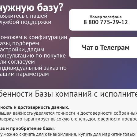
нужную базу?
вяжитесь с нашей
Номер телефона
лужбой поддержки
8 800 775-29-12
оможем в конфигурации
азы, подберем
Чат в Телеграм
астройки, дадим
онсультацию по покупке
ли согласуем
ндивидуальный заказ по
ашим параметрам
бенности Базы компаний с исполни
чность и достоверность данных.
льшая важность уделяется точности и достоверности собранны
оверку, что гарантирует высокую степень достоверности пред
каз и приобретение базы.
у можно скачать для ознакомления, купить для маркетинговых 