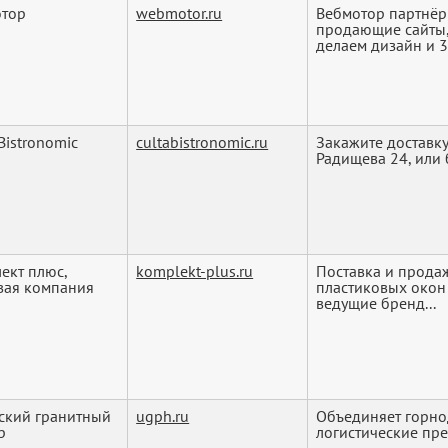
отор
webmotor.ru
Вебмотор партнёр
продающие сайты,
делаем дизайн и 3
Bistronomic
cultabistronomic.ru
Закажите доставку
Радищева 24, или 
ект плюс,
komplekt-plus.ru
Поставка и прода
вая компания
пластиковых окон
ведущие бренд...
ский гранитный
ugph.ru
Объединяет горн
р
логистические пр