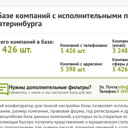
Базе компаний с исполнительными 
атеринбурга
сего компаний в базе:
Компани
Компаний с телефонами:
(email):
 426
шт.
5 426
шт.
3 24
Компани
Компаний с адресами:
сферы д
5 398
шт.
5 42
Нужны дополнительные фильтры?
Эл. Почта:
info
Телефон:
8 (80
Свяжитесь с нами и мы настроим базу для вас
ий конфигуратор для тонкой настройки базы позволяет исполь
ании, размер компании, правовая форма, год регистрации и д
масштабная база данных компаний, у которых есть открытые и
оляющая быстро получить представление о юридическом стату
рс предназначен для оценки рисков, принятия решений о сотр