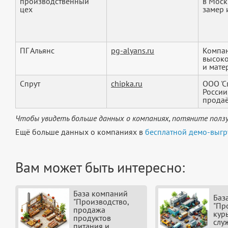
производственный
в Моск
цех
замер и
ПГ Альянс
pg-alyans.ru
Компан
высоко
и мате
Спрут
chipka.ru
ООО 'С
России
продаё
Чтобы увидеть больше данных о компаниях, потяните ползу
Ещё больше данных о компаниях в
бесплатной демо-выгр
Вам может быть интересно:
База компаний
Баз
"Производство,
"Пр
продажа
кур
продуктов
слу
питания и