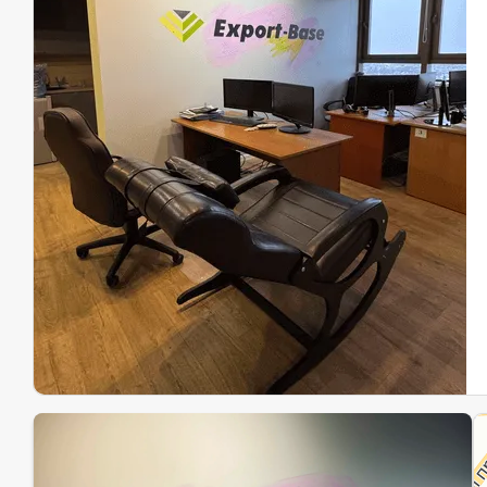
Эк
Ин
Ин