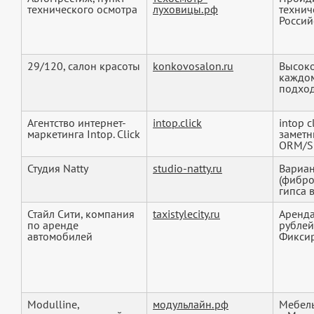
технического осмотра
луховицы.рф
технич
Россий
29/120, салон красоты
konkovosalon.ru
Высоко
каждом
подход
Агентство интернет-
intop.click
intop 
маркетинга Intop. Click
заметн
ORM/SE
Студия Natty
studio-natty.ru
Вариан
(фибро
гипса в
Стайл Сити, компания
taxistylecity.ru
Аренда
по аренде
рублей
автомобилей
Фиксир
Modulline,
модульлайн.рф
Мебель