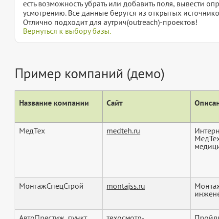
есть возможность убрать или добавить поля, вывести о
усмотрению. Все данные берутся из открытых источнико
Отлично подходит для аутрич(outreach)-проектов!
Вернуться к выбору базы.
Пример компаний (демо)
Название компании
Сайт
Описан
МедТех
medteh.ru
Интерн
МедТех
медици
МонтажСпецСтрой
montajss.ru
Монтаж
инжене
АвтоПрестиж, пункт
техосмотр-
Пройди