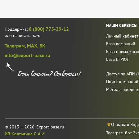
НАШИ СЕРВИСЫ
8 (800) 775-29-12
Поддержка:
или написать нам:
Личный кабинет
База компаний
Телеграм,
MAX,
ВК
База новых ком
info@export-base.ru
База ЕГРЮЛ
Доступ по АПИ (A
Поиск компаний
Методы продви
Отзывы в Янд
© 2013 — 2026, Export-base.ru
Телеграм-бот Эк
ИП Колтыгина С. А.↗