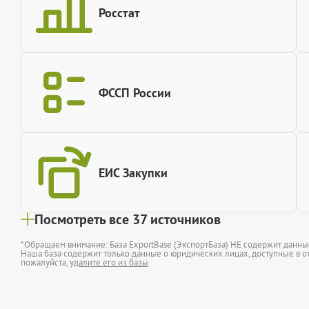
Росстат
ФССП России
ЕИС Закупки
Посмотреть все 37 источников
*Обращаем внимание: База ExportBase (ЭкспортБаза) НЕ содержит данн
Наша база содержит только данные о юридических лицах, доступные в от
пожалуйста,
удалите его из базы