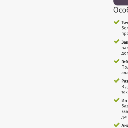
Осо
То
Бо
пр
За
Баз
до
Ги
Пол
ада
Ра
В 
так
Ин
Ба
вз
да
Ана