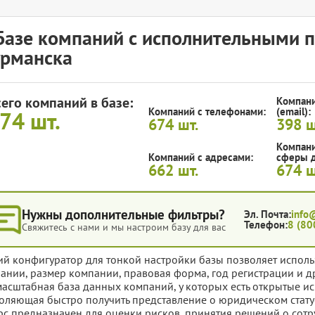
Базе компаний с исполнительными 
рманска
сего компаний в базе:
Компани
Компаний с телефонами:
(email):
674
шт.
674
шт.
398
ш
Компани
Компаний с адресами:
сферы д
662
шт.
674
ш
Нужны дополнительные фильтры?
Эл. Почта:
info
Телефон:
8 (80
Свяжитесь с нами и мы настроим базу для вас
ий конфигуратор для тонкой настройки базы позволяет исполь
ании, размер компании, правовая форма, год регистрации и д
масштабная база данных компаний, у которых есть открытые и
оляющая быстро получить представление о юридическом стату
рс предназначен для оценки рисков, принятия решений о сотр