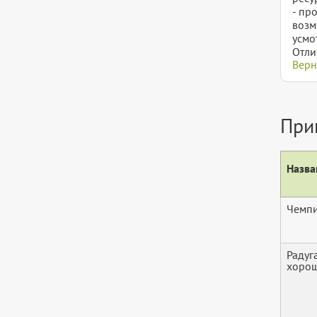
- пр
возм
усмо
Отли
Верн
При
Назва
Чемп
Радуг
хорош