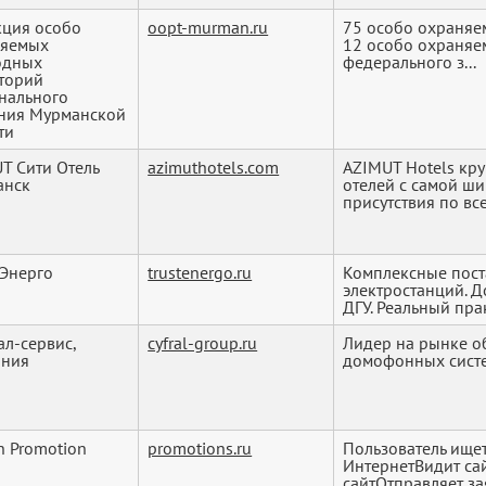
ция особо
oopt-murman.ru
75 особо охраняе
няемых
12 особо охраня
одных
федерального з...
торий
нального
ния Мурманской
ти
T Сити Отель
azimuthotels.com
AZIMUT Hotels кр
анск
отелей с самой ш
присутствия по все
-Энерго
trustenergo.ru
Комплексные пост
электростанций. 
ДГУ. Реальный прак
л-сервис,
cyfral-group.ru
Лидер на рынке о
ания
домофонных сист
n Promotion
promotions.ru
Пользователь ище
ИнтернетВидит са
сайтОтправляет заяв