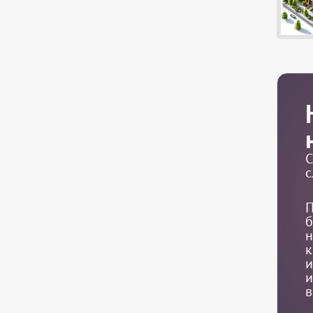
С
с
П
б
н
к
и
и
в