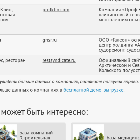
Клин,
profklin.com
Компания «Проф 
нговая
клининговый серв
ания
многолетним опыто
н
gnsr.ru
ООО «Галеон» осн
центр холдинга 
судоремонт, судост
ус, ресторан
restsyndicate.ru
Официальный сайт
Арктической и Се
Кольского полуост
увидеть больше данных о компаниях, потяните ползунок вправо.
льше данных о компаниях в
бесплатной демо-выгрузке.
 может быть интересно:
База компаний
"Строительная
База медицинс