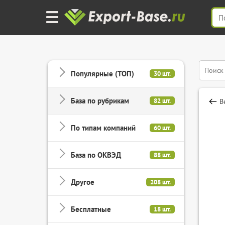
Популярные (ТОП)
30 шт.
База по рубрикам
82 шт.
В
По типам компаний
60 шт.
База по ОКВЭД
88 шт.
Другое
208 шт.
Бесплатные
18 шт.