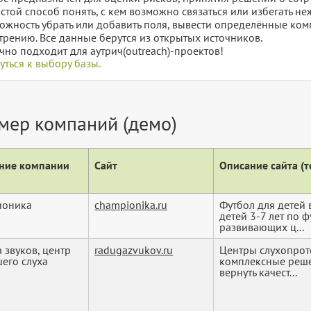
остой способ понять, с кем возможно связаться или избегать не
ожность убрать или добавить поля, вывести определённые ком
трению. Все данные берутся из открытых источников.
чно подходит для аутрич(outreach)-проектов!
уться к выбору базы.
мер компаний (демо)
ние компании
Сайт
Описание сайта (те
ионика
championika.ru
Футбол для детей 
детей 3-7 лет по ф
развивающих ц...
а звуков, центр
radugazvukov.ru
Центры слухопрот
его слуха
комплексные решен
вернуть качест...