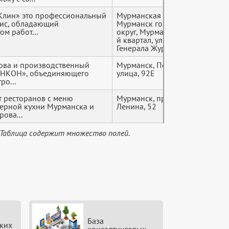
Клин» это профессиональный
Мурманская область,
+7 (9*
ис, обладающий
Мурманск городской
м работ...
округ, Мурманск, 123-
й квартал, улица
Генерала Журбы, 5
ова и производственный
Мурманск, Подгорная
+7 (9*
«АНКОН», объединяющего
улица, 92Е
ро...
 ресторанов с меню
Мурманск, просп.
+7 (9*
верной кухни Мурманска и
Ленина, 52
рова...
 Таблица содержит множество полей.
База
ких