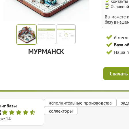
Контакты
Основной
Вы можете и
базу в наше
6 меся
База о
МУРМАНСК
Наша 
Скачать
исполнительные производства
зад
инг базы
8
коллекторы
ок:
14