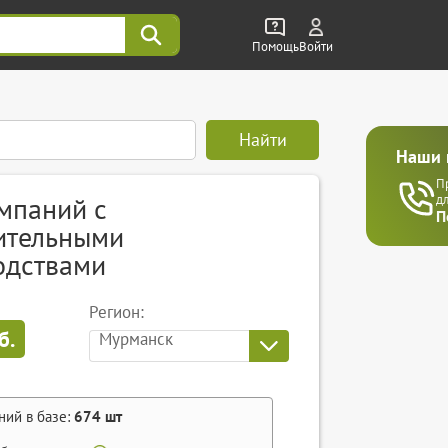
Помощь
Войти
Найти
Наши 
П
мпаний с
д
П
ительными
одствами
Регион:
б.
Мурманск
ний в базе:
674
шт