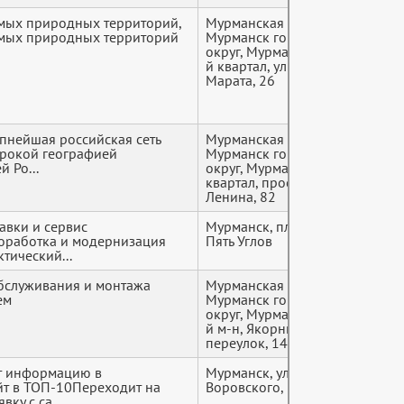
мых природных территорий,
Мурманская область,
+7 (9*
емых природных территорий
Мурманск городской
округ, Мурманск, 126-
й квартал, улица
Марата, 26
упнейшая российская сеть
Мурманская область,
+7 (9*
ирокой географией
Мурманск городской
й Ро...
округ, Мурманск, 60-й
квартал, проспект
Ленина, 82
авки и сервис
Мурманск, площадь
+7 (9*
Доработка и модернизация
Пять Углов
тический...
бслуживания и монтажа
Мурманская область,
+7 (9*
ем
Мурманск городской
округ, Мурманск, 306-
й м-н, Якорный
переулок, 14
т информацию в
Мурманск, ул.
+7 (9*
йт в ТОП-10Переходит на
Воровского, 13
ку с са...