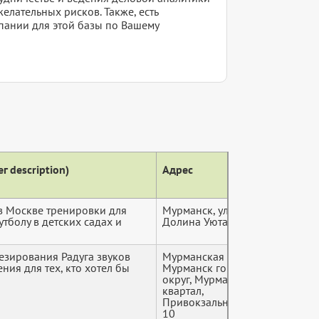
желательных рисков. Также, есть
пании для этой базы по Вашему
г description)
Адрес
Теле
в Москве тренировки для
Мурманск, улица
+7 (9*
утболу в детских садах и
Долина Уюта, 6
езирования Радуга звуков
Мурманская область,
+7 (9*
ия для тех, кто хотел бы
Мурманск городской
округ, Мурманск, 59а
квартал,
Привокзальная улица,
10