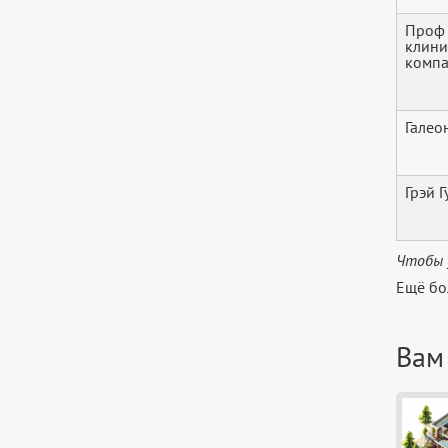
Проф 
клини
комп
Галео
Грэй Г
Чтобы 
Ещё бо
Вам