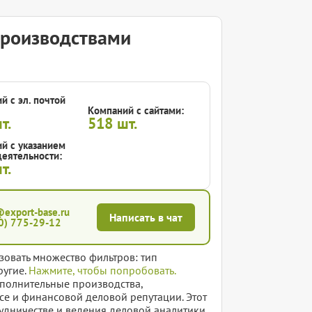
производствами
й с эл. почтой
Компаний с сайтами:
т.
518
шт.
й с указанием
еятельности:
т.
@export-base.ru
Написать в чат
0) 775-29-12
зовать множество фильтров: тип
ругие.
Нажмите, чтобы попробовать.
сполнительные производства,
се и финансовой деловой репутации. Этот
удничестве и ведения деловой аналитики