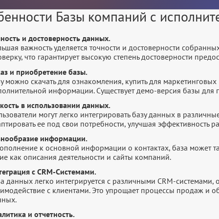
бенности Базы компаний с исполни
чность и достоверность данных.
льшая важность уделяется точности и достоверности собранны
оверку, что гарантирует высокую степень достоверности пред
каз и приобретение базы.
у можно скачать для ознакомления, купить для маркетинговых 
полнительной информации. Существует демо-версия базы для п
бкость в использовании данных.
ьзователи могут легко интегрировать базу данных в различны
птировать ее под свои потребности, улучшая эффективность р
знообразие информации.
дополнение к основной информации о контактах, база может т
ие как описания деятельности и сайты компаний.
теграция с CRM-Системами.
за данных легко интегрируется с различными CRM-системами,
аимодействие с клиентами. Это упрощает процессы продаж и 
нных.
литика и отчетность.