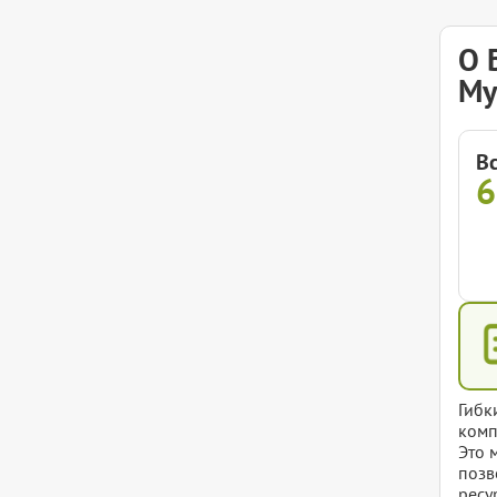
О 
Му
В
Гибк
комп
Это 
позв
ресу