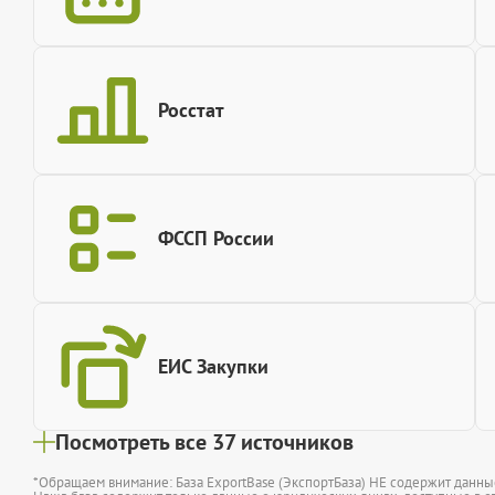
Росстат
ФССП России
ЕИС Закупки
Посмотреть все 37 источников
*Обращаем внимание: База ExportBase (ЭкспортБаза) НЕ содержит данн