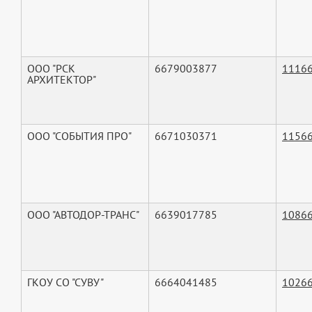
ООО "РСК
6679003877
1116
АРХИТЕКТОР"
ООО "СОБЫТИЯ ПРО"
6671030371
1156
ООО "АВТОДОР-ТРАНС"
6639017785
1086
ГКОУ СО "СУВУ"
6664041485
1026