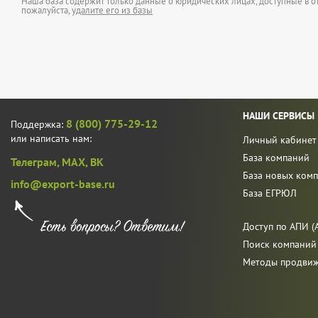
Наша база содержит только данные о юридических лицах, доступные в от
пожалуйста,
удалите его из базы
НАШИ СЕРВИСЫ
8 (800) 775-29-12
Поддержка:
или написать нам:
Личный кабинет
База компаний
Телеграм,
MAX,
ВК
База новых ком
info@export-base.ru
База ЕГРЮЛ
Доступ по АПИ (A
Поиск компаний
Методы продви