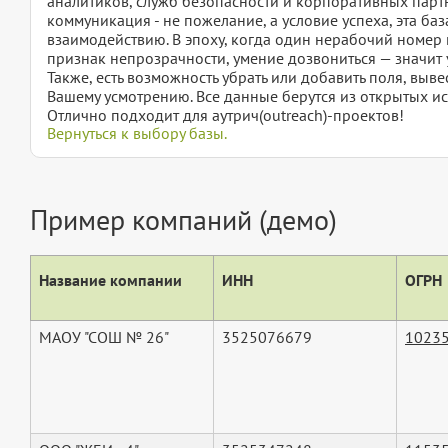
аналитиков, служб безопасности и корпоративных партн
коммуникация - не пожелание, а условие успеха, эта ба
взаимодействию. В эпоху, когда один нерабочий номер м
признак непрозрачности, умение дозвониться — значит у
Также, есть возможность убрать или добавить поля, вы
Вашему усмотрению. Все данные берутся из открытых ис
Отлично подходит для аутрич(outreach)-проектов!
Вернуться к выбору базы.
Пример компаний (демо)
Название компании
ИНН
ОГРН
МАОУ "СОШ № 26"
3525076679
1023