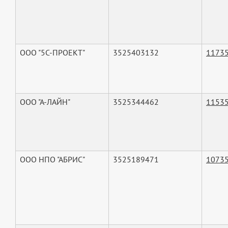
ООО "5С-ПРОЕКТ"
3525403132
1173
ООО "А-ЛАЙН"
3525344462
1153
ООО НПО "АБРИС"
3525189471
1073