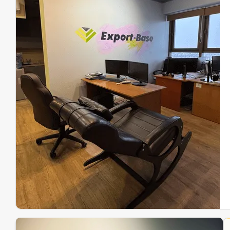
Эк
Ин