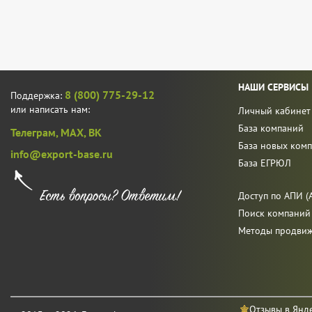
НАШИ СЕРВИСЫ
8 (800) 775-29-12
Поддержка:
или написать нам:
Личный кабинет
База компаний
Телеграм,
MAX,
ВК
База новых ком
info@export-base.ru
База ЕГРЮЛ
Доступ по АПИ (A
Поиск компаний
Методы продви
Отзывы в Янд