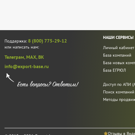
НАШИ СЕРВИСЫ
8 (800) 775-29-12
Поддержка:
или написать нам:
Личный кабинет
База компаний
Телеграм,
MAX,
ВК
База новых ком
info@export-base.ru
База ЕГРЮЛ
Доступ по АПИ (A
Поиск компаний
Методы продви
Отзывы в Янд