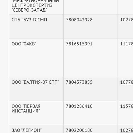
"МЕЖРЕГИОНАЛЬНЫЙ
ЦЕНТР ЭКСПЕРТИЗ
"СЕВЕРО-ЗАПАД"
СПБ ГБУЗ ГССМП
7808042928
1027
ООО "04КВ"
7816515991
1117
ООО "БАЛТИЯ-07 СПТ"
7804373855
1077
ООО "ПЕРВАЯ
7801286410
1157
ИНСТАНЦИЯ"
ЗАО "ЛЕГИОН"
7802200180
1027