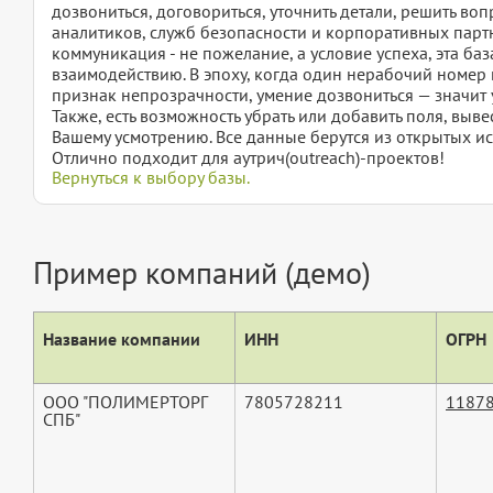
дозвониться, договориться, уточнить детали, решить во
аналитиков, служб безопасности и корпоративных партн
коммуникация - не пожелание, а условие успеха, эта ба
взаимодействию. В эпоху, когда один нерабочий номер м
признак непрозрачности, умение дозвониться — значит у
Также, есть возможность убрать или добавить поля, вы
Вашему усмотрению. Все данные берутся из открытых ис
Отлично подходит для аутрич(outreach)-проектов!
Вернуться к выбору базы.
Пример компаний (демо)
Название компании
ИНН
ОГРН
ООО "ПОЛИМЕРТОРГ
7805728211
1187
СПБ"