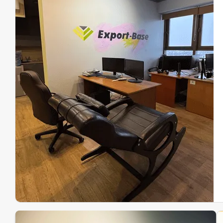
Эк
Ин