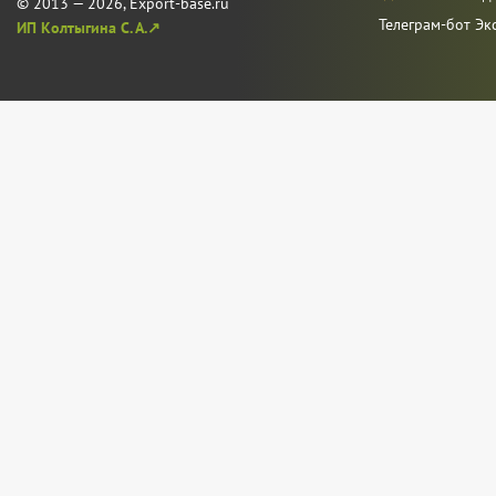
© 2013 — 2026, Export-base.ru
Телеграм-бот Эк
ИП Колтыгина С. А.↗