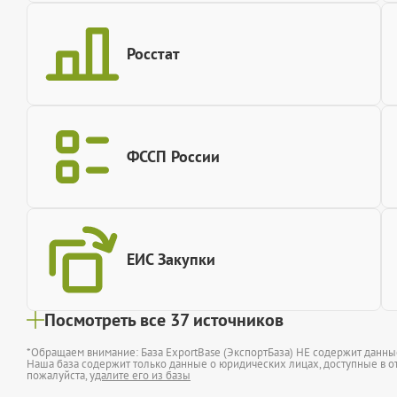
Росстат
ФССП России
ЕИС Закупки
Посмотреть все 37 источников
*Обращаем внимание: База ExportBase (ЭкспортБаза) НЕ содержит данн
Наша база содержит только данные о юридических лицах, доступные в от
пожалуйста,
удалите его из базы