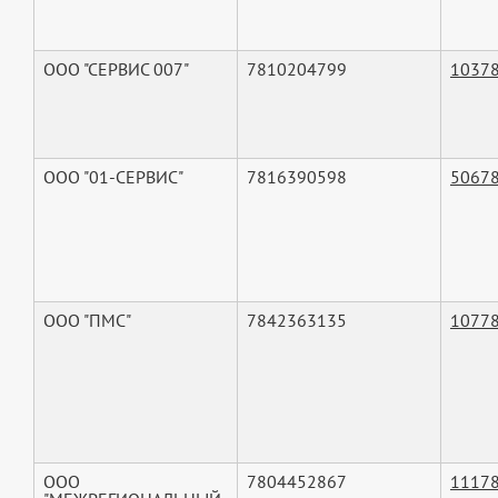
ООО "СЕРВИС 007"
7810204799
1037
ООО "01-СЕРВИС"
7816390598
5067
ООО "ПМС"
7842363135
1077
ООО
7804452867
1117