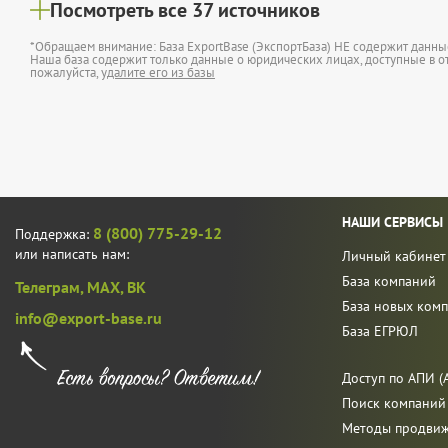
Посмотреть все 37 источников
*Обращаем внимание: База ExportBase (ЭкспортБаза) НЕ содержит данн
Наша база содержит только данные о юридических лицах, доступные в от
пожалуйста,
удалите его из базы
НАШИ СЕРВИСЫ
8 (800) 775-29-12
Поддержка:
или написать нам:
Личный кабинет
База компаний
Телеграм,
MAX,
ВК
База новых ком
info@export-base.ru
База ЕГРЮЛ
Доступ по АПИ (A
Поиск компаний
Методы продви