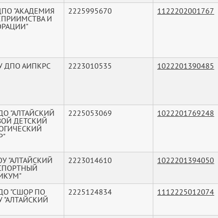
ДПО "АКАДЕМИЯ
2225995670
1122202001767
ЕПРИИМСТВА И
ОРАЦИИ"
У ДПО АИПКРС
2223010535
1022201390485
 ДО "АЛТАЙСКИЙ
2225053069
1022201769248
ВОЙ ДЕТСКИЙ
ОГИЧЕСКИЙ
Р"
ОУ "АЛТАЙСКИЙ
2223014610
1022201394050
СПОРТНЫЙ
ИКУМ"
ДО "СШОР ПО
2225124834
1112225012074
У "АЛТАЙСКИЙ
"