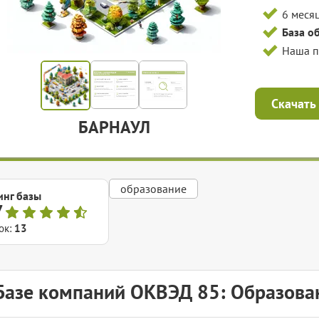
6 меся
База о
Наша 
Скачать
БАРНАУЛ
образование
инг базы
7
ок:
13
Базе компаний ОКВЭД 85: Образова