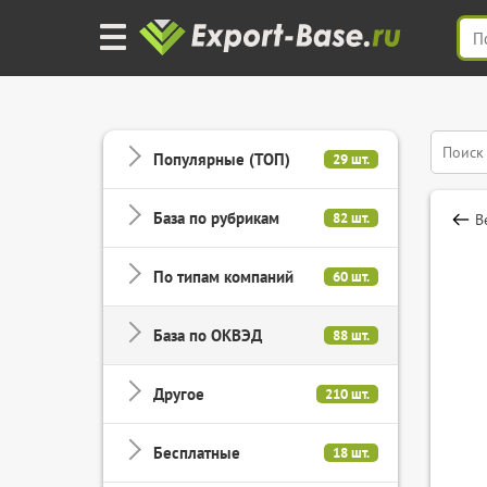
Популярные (ТОП)
29 шт.
База по рубрикам
82 шт.
В
По типам компаний
60 шт.
База по ОКВЭД
88 шт.
Другое
210 шт.
Бесплатные
18 шт.