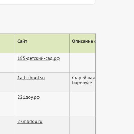
Сайт
Описание сайта (тег descript
185-детский-сад.рф
1artschool.su
Старейшая детская художест
Барнауле
221доу.рф
22mbdou.ru