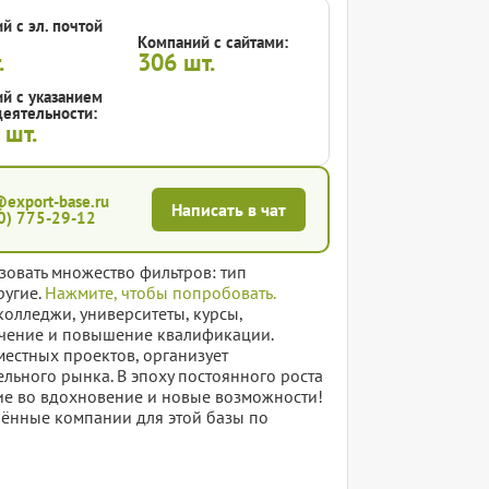
й с эл. почтой
Компаний с сайтами:
.
306
шт.
й с указанием
еятельности:
3
шт.
@export-base.ru
Написать в чат
0) 775-29-12
зовать множество фильтров: тип
ругие.
Нажмите, чтобы попробовать.
колледжи, университеты, курсы,
бучение и повышение квалификации.
местных проектов, организует
льного рынка. В эпоху постоянного роста
ние во вдохновение и новые возможности!
елённые компании для этой базы по