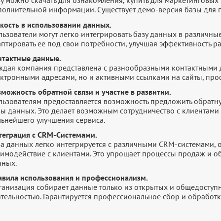
у можно скачать для ознакомления, купить для маркетинговых 
полнительной информации. Существует демо-версия базы для п
бкость в использовании данных.
ьзователи могут легко интегрировать базу данных в различны
птировать ее под свои потребности, улучшая эффективность р
нтактные данные.
ждая компания представлена с разнообразными контактными 
ектронными адресами, но и активными ссылками на сайты, про
зможность обратной связи и участие в развитии.
ьзователям предоставляется возможность предложить обратную
зы данных. Это делает возможным сотрудничество с клиентами 
льнейшего улучшения сервиса.
теграция с CRM-Системами.
за данных легко интегрируется с различными CRM-системами,
аимодействие с клиентами. Это упрощает процессы продаж и 
нных.
авила использования и профессионализм.
ганизация собирает данные только из открытых и общедоступн
ятельностью. Гарантируется профессиональное сбор и обработ