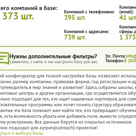
сего компаний в базе:
Компани
Компаний с телефонами:
(email):
 373
шт.
395
шт.
41
шт
Компани
Компаний с адресами:
сферы д
739
шт.
1 37
Нужны дополнительные фильтры?
Эл. Почта:
info
Телефон:
8 (80
Свяжитесь с нами и мы настроим базу для вас
ий конфигуратор для тонкой настройки базы позволяет исполь
ании, размер компании, правовая форма, год регистрации и д
путеводитель в мир знаний и развития! Здесь собраны школы, 
инговые центры и другие организации, где осуществляется о
льно подходит для тех, кто ищет надежных партнеров для сов
зовательные программы или хочет понять структуру образовате
звития эта база поможет вам найти тех, кто превращает обуче
е, есть возможность убрать или добавить поля, вывести опред
му усмотрению. Все данные берутся из открытых источников.
чно подходит для аутрич(outreach)-проектов!
уться к выбору базы.