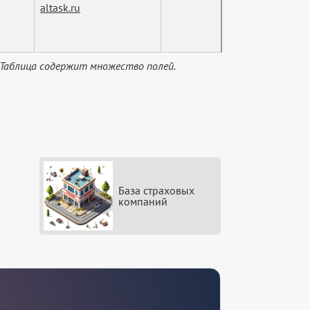
altask.ru
 Таблица содержит множество полей.
База страховых
компаний