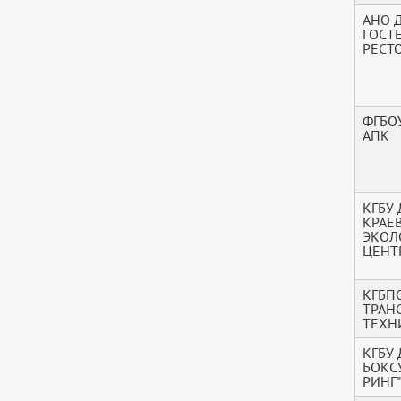
АНО 
ГОСТ
РЕСТ
ФГБО
АПК
КГБУ
КРАЕ
ЭКОЛ
ЦЕНТ
КГБП
ТРАН
ТЕХН
КГБУ 
БОКС
РИНГ