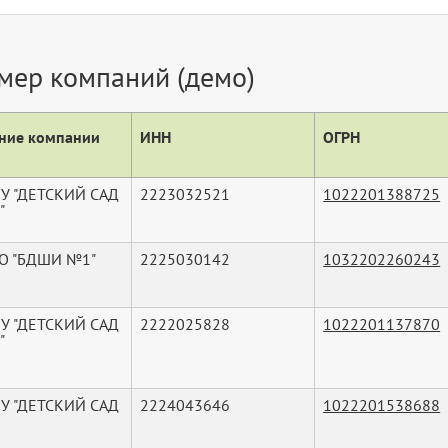
мер компаний (демо)
ние компании
ИНН
ОГРН
У "ДЕТСКИЙ САД
2223032521
1022201388725
"
О "БДШИ №1"
2225030142
1032202260243
У "ДЕТСКИЙ САД
2222025828
1022201137870
"
У "ДЕТСКИЙ САД
2224043646
1022201538688