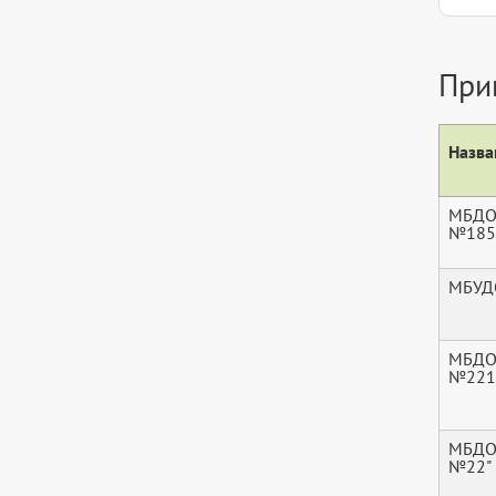
При
Назва
МБДО
№185
МБУД
МБДО
№221
МБДО
№22"