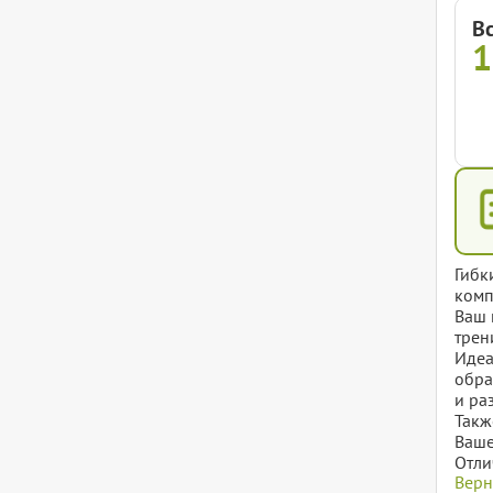
В
1
Гибк
комп
Ваш 
трен
Идеа
обра
и ра
Такж
Ваше
Отли
Верн