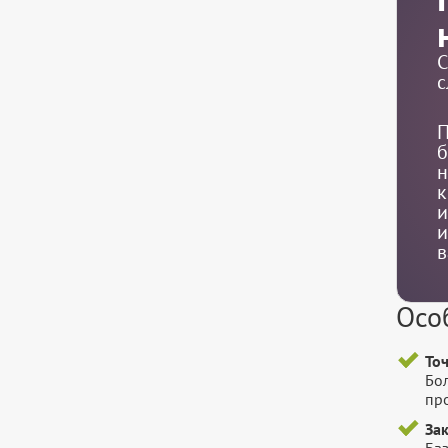
С
с
П
б
н
к
и
и
в
Осо
То
Бо
пр
За