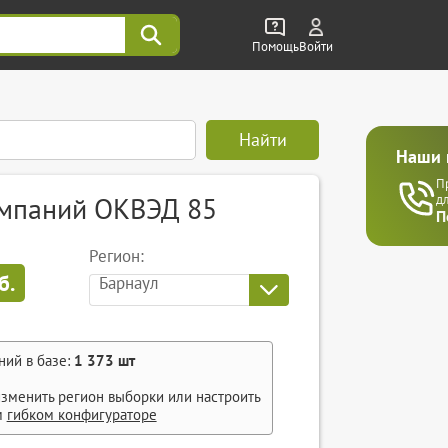
Помощь
Войти
Найти
Наши 
П
омпаний ОКВЭД 85
д
П
Регион:
б.
Барнаул
ний в базе:
1 373
шт
зменить регион выборки или настроить
м
гибком конфигураторе