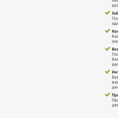
Баз
до
Ги
Пол
ада
Ко
Ка
эл
Во
Пол
ба
да
Ин
Ба
вз
да
Пр
Ор
де