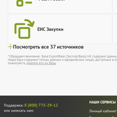
ЕИС Закупки
Посмотреть все 37 источников
*Обращаем внимание: База ExportBase (ЭкспортБаза) НЕ содержит данн
Наша база содержит только данные о юридических лицах, доступные в от
пожалуйста,
удалите его из базы
НАШИ СЕРВИСЫ
8 (800) 775-29-12
Поддержка:
или написать нам:
Личный кабинет