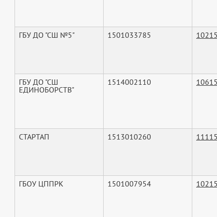
ГБУ ДО "СШ №5"
1501033785
1021
ГБУ ДО "СШ
1514002110
1061
ЕДИНОБОРСТВ"
СТАРТАП
1513010260
1111
ГБОУ ЦППРК
1501007954
1021