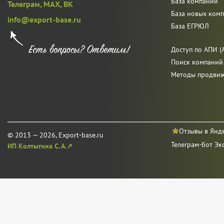
База компаний
Телеграм,
MAX,
ВК
База новых ком
info@export-base.ru
База ЕГРЮЛ
Доступ по АПИ (A
Поиск компаний
Методы продви
Отзывы в Янд
© 2013 — 2026, Export-base.ru
Телеграм-бот Эк
ИП Колтыгина С. А.↗