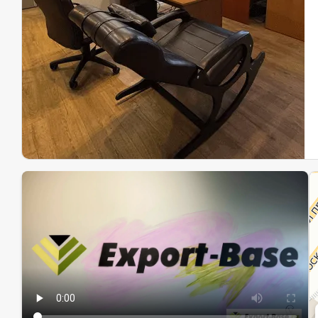
Эк
Ин
Ин