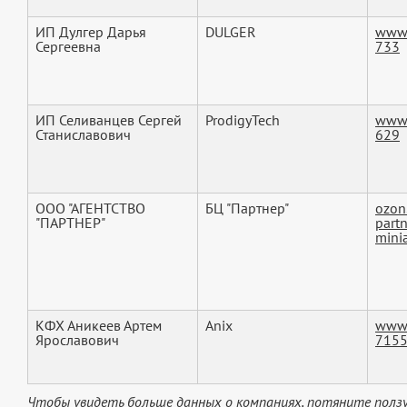
ИП Дулгер Дарья
DULGER
www.
Сергеевна
733
ИП Селиванцев Сергей
ProdigyTech
www.
Станиславович
629
ООО "АГЕНТСТВО
БЦ "Партнер"
ozon.
"ПАРТНЕР"
part
mini
КФХ Аникеев Артем
Anix
www.
Ярославович
715
Чтобы увидеть больше данных о компаниях, потяните ползу