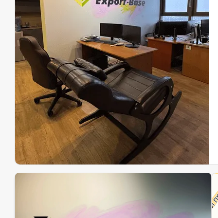
Эк
Ин
Ин