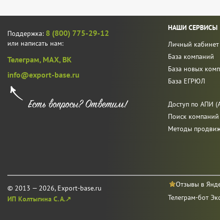
НАШИ СЕРВИСЫ
8 (800) 775-29-12
Поддержка:
или написать нам:
Личный кабинет
База компаний
Телеграм,
MAX,
ВК
База новых ком
info@export-base.ru
База ЕГРЮЛ
Доступ по АПИ (A
Поиск компаний
Методы продви
Отзывы в Янд
© 2013 — 2026, Export-base.ru
Телеграм-бот Эк
ИП Колтыгина С. А.↗