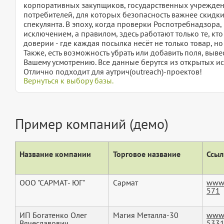
корпоративных закупщиков, государственных учрежден
потребителей, для которых безопасность важнее скидки,
спекулянта. В эпоху, когда проверки Роспотребнадзора
исключением, а правилом, здесь работают только те, кт
доверии - где каждая посылка несёт не только товар, н
Также, есть возможность убрать или добавить поля, вы
Вашему усмотрению. Все данные берутся из открытых ис
Отлично подходит для аутрич(outreach)-проектов!
Вернуться к выбору базы.
Пример компаний (демо)
Название компании
Торговое название
Ссыл
ООО "САРМАТ- ЮГ"
Сармат
www.
571
ИП Богатенко Олег
Магия Металла-30
www.
Вячеславович
533