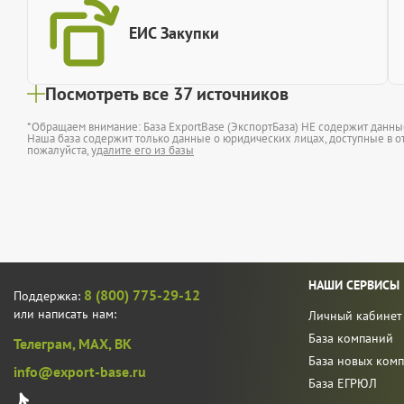
ЕИС Закупки
Посмотреть все 37 источников
*Обращаем внимание: База ExportBase (ЭкспортБаза) НЕ содержит данн
Наша база содержит только данные о юридических лицах, доступные в от
пожалуйста,
удалите его из базы
НАШИ СЕРВИСЫ
8 (800) 775-29-12
Поддержка:
или написать нам:
Личный кабинет
База компаний
Телеграм,
MAX,
ВК
База новых ком
info@export-base.ru
База ЕГРЮЛ