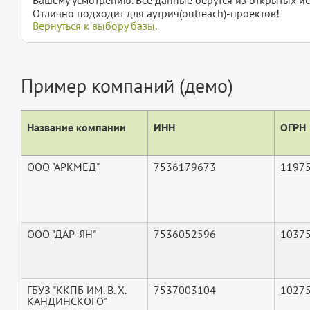
Отлично подходит для аутрич(outreach)-проектов!
Вернуться к выбору базы.
Пример компаний (демо)
Название компании
ИНН
ОГРН
ООО "АРКМЕД"
7536179673
1197
ООО "ДАР-ЯН"
7536052596
1037
ГБУЗ "ККПБ ИМ. В. Х.
7537003104
1027
КАНДИНСКОГО"