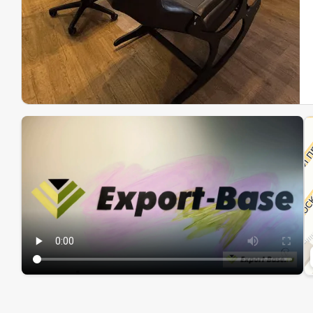
Эк
Ин
Ин