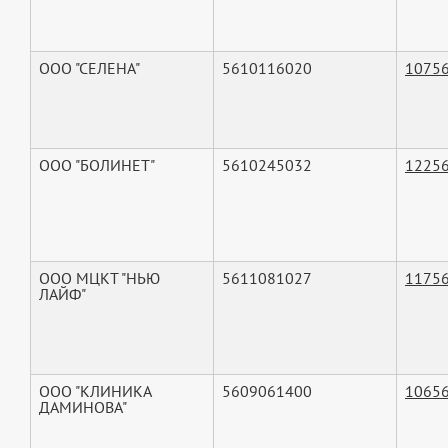
ООО "СЕЛЕНА"
5610116020
1075
ООО "БОЛИНЕТ"
5610245032
1225
ООО МЦКТ "НЬЮ
5611081027
1175
ЛАЙФ"
ООО "КЛИНИКА
5609061400
1065
ДАМИНОВА"