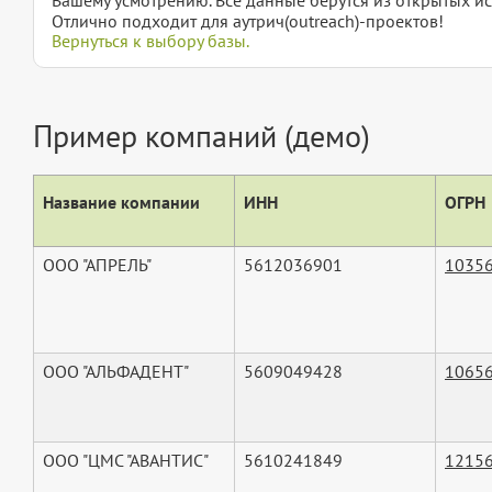
Отлично подходит для аутрич(outreach)-проектов!
Вернуться к выбору базы.
Пример компаний (демо)
Название компании
ИНН
ОГРН
ООО "АПРЕЛЬ"
5612036901
1035
ООО "АЛЬФАДЕНТ"
5609049428
1065
ООО "ЦМС "АВАНТИС"
5610241849
1215