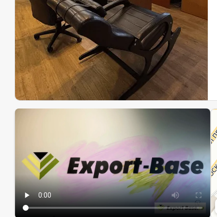
Эк
Ин
Ин