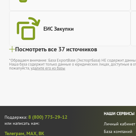
ЕИС Закупки
Посмотреть все 37 источников
*Обращаем внимание: База ExportBase (ЭкспортБаза) НЕ содержит данн
Наша база содержит только данные о юридических лицах, доступные в от
пожалуйста,
удалите его из базы
НАШИ СЕРВИСЫ
8 (800) 775-29-12
Поддержка:
или написать нам:
Личный кабинет
База компаний
Телеграм,
MAX,
ВК