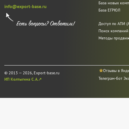
База новых ком
info@export-base.ru
База ЕГРЮЛ
Доступ по АПИ (A
Поиск компаний
Методы продви
Отзывы в Янд
© 2013 — 2026, Export-base.ru
Телеграм-бот Эк
ИП Колтыгина С. А.↗