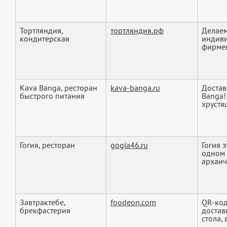
Тортляндия,
тортляндия.рф
Делаем
кондитерская
индиви
фирмен
Kava Banga, ресторан
kava-banga.ru
Достав
быстрого питания
Banga!
хрустящ
Гогия, ресторан
gogia46.ru
Гогия 
одном 
архаичн
Завтрактебе,
foodeon.com
QR-код
брекфастерия
достав
стола, 