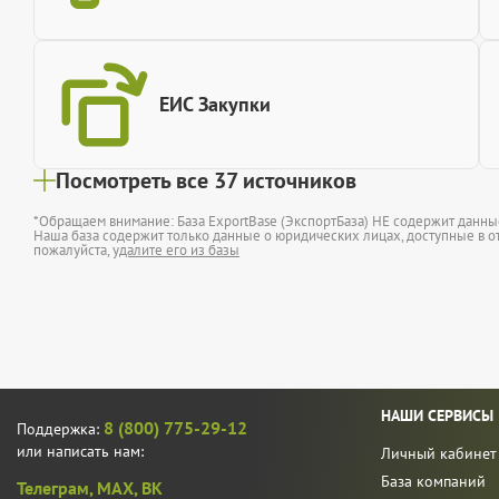
ЕИС Закупки
Посмотреть все 37 источников
*Обращаем внимание: База ExportBase (ЭкспортБаза) НЕ содержит данн
Наша база содержит только данные о юридических лицах, доступные в от
пожалуйста,
удалите его из базы
НАШИ СЕРВИСЫ
8 (800) 775-29-12
Поддержка:
или написать нам:
Личный кабинет
База компаний
Телеграм,
MAX,
ВК