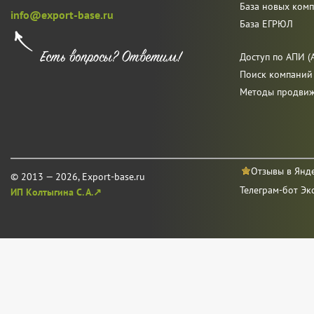
База новых ком
info@export-base.ru
База ЕГРЮЛ
Доступ по АПИ (A
Поиск компаний
Методы продви
Отзывы в Янд
© 2013 — 2026, Export-base.ru
Телеграм-бот Эк
ИП Колтыгина С. А.↗