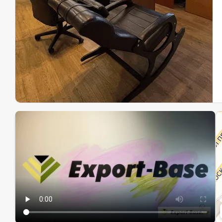
Эк
Ин
Ин