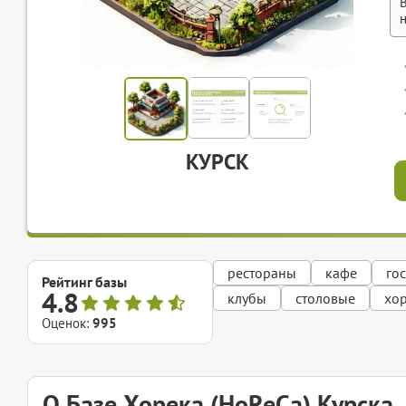
КУРСК
рестораны
кафе
го
Рейтинг базы
4.8
клубы
столовые
хо
Оценок:
995
О Базе Хорека (HoReCa) Курска