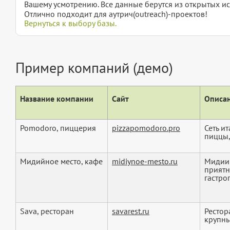
Вашему усмотрению. Все данные берутся из открытых ис
Отлично подходит для аутрич(outreach)-проектов!
Вернуться к выбору базы.
Пример компаний (демо)
Название компании
Сайт
Описан
Pomodoro, пиццерия
pizzapomodoro.pro
Сеть и
пиццы,
Мидийное место, кафе
midiynoe-mesto.ru
Мидии 
приятн
гастро
Sava, ресторан
savarest.ru
Рестор
крупны