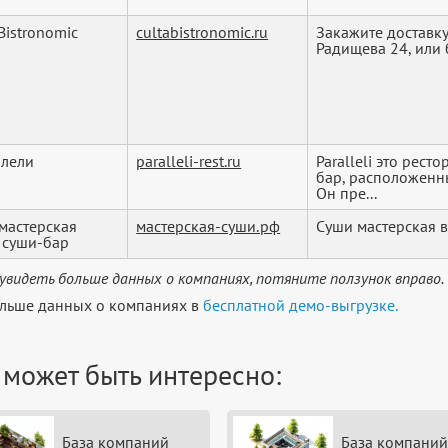
Bistronomic
cultabistronomic.ru
Закажите доставку
Радищева 24, или 
лели
paralleli-rest.ru
Paralleli это ресто
бар, расположенн
Он пре...
мастерская
мастерская-суши.рф
Суши мастерская в
, суши-бар
увидеть больше данных о компаниях, потяните ползунок вправо.
льше данных о компаниях в
бесплатной демо-выгрузке.
 может быть интересно:
База компаний
База компаний