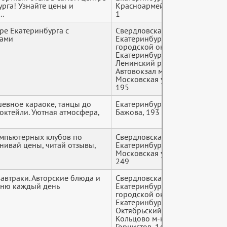
рга! Узнайте цены и
Красноармейская ул.,
..
1
тре Екатеринбурга с
Свердловская область,
+7 (9*
ами
Екатеринбург
городской округ,
Екатеринбург,
Ленинский район,
Автовокзал м-н,
Московская улица,
195
шевное караоке, танцы до
Екатеринбург, ул.
+7 (9*
коктейли. Уютная атмосфера,
Бажова, 193
омпьютерных клубов по
Свердловская область,
+7 (9*
внивай цены, читай отзывы,
Екатеринбург,
Московская улица,
249
автраки. Авторские блюда и
Свердловская область,
+7 (9*
еню каждый день
Екатеринбург
городской округ,
Екатеринбург,
Октябрьский район,
Кольцово м-н, проезд
Горнистов, 14