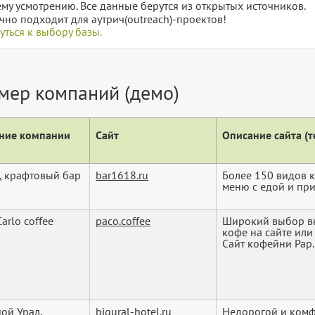
му усмотрению. Все данные берутся из открытых источников.
чно подходит для аутрич(outreach)-проектов!
уться к выбору базы.
мер компаний (демо)
ние компании
Сайт
Описание сайта (те
, крафтовый бар
bar1618.ru
Более 150 видов 
меню с едой и пр
arlo coffee
paco.coffee
Широкий выбор вк
кофе на сайте или
Сайт кофейни Pap..
ой Урал,
bigural-hotel.ru
Недорогой и комф