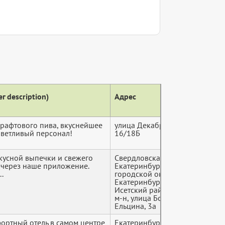
г description)
Адрес
Теле
крафтового пива, вкуснейшее
улица Декабристов,
+7 (9*
иветливый персонал!
16/18Б
усной выпечки и свежего
Свердловская область,
+7 (9*
 через наше приложение.
Екатеринбург
.
городской округ,
Екатеринбург, Верх-
Исетский район, Центр
м-н, улица Бориса
Ельцина, 3а
ортный отель в самом центре
Екатеринбург,
+7 (9*