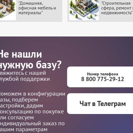
"Домашняя,
"Строительная
офисная мебель и
сфера, ремонт 
материалы"
недвижимость"
Не нашли
нужную базу?
вяжитесь с нашей
Номер телефона
лужбой поддержки
8 800 775-29-12
оможем в конфигурации
азы, подберем
Чат в Телеграм
астройки, дадим
онсультацию по покупке
ли согласуем
ндивидуальный заказ по
ашим параметрам