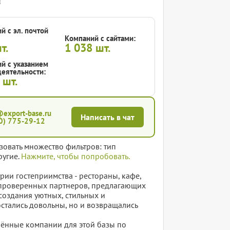
й с эл. почтой
Компаний с сайтами:
т.
1 038
шт.
й с указанием
еятельности:
3
шт.
@export-base.ru
Написать в чат
0) 775-29-12
зовать множество фильтров: тип
ругие.
Нажмите, чтобы попробовать.
ии гостеприимства - рестораны, кафе,
е проверенных партнеров, предлагающих
создания уютных, стильных и
остались довольны, но и возвращались
елённые компании для этой базы по