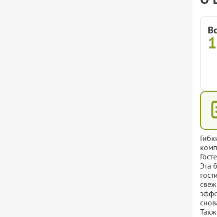
В
1
Гибк
комп
Гост
Эта 
гост
свеж
эффе
снов
Такж