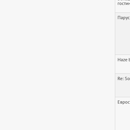
гости
Парус
Haze 
Re: S
Еврос