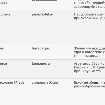
ница
города Екатеринбу
забронируйте пря.
, отель
parushotel.ru
Парус отель в цен
приемлемыми цен
bar
hazebar.pro
Живая музыка, ду
утра и авторские 
где рождают...
ource
langame.ru
Агрегатор 6327 к
России и СНГ. Сра
бронируй место ...
толовая № 303
столовая303.рф
Вкусные обеды и з
разнообразное м