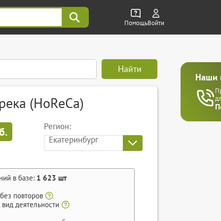
Помощь
Войти
Найти
Наши 
П
река (HoReCa)
д
П
Регион:
б.
Екатеринбург
ний в базе:
1 623
шт
 без повторов
 вид деятельности