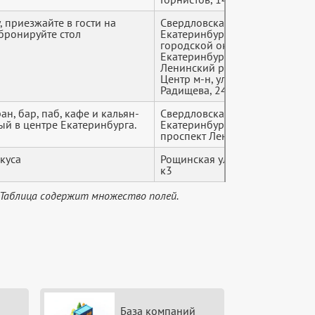
, приезжайте в гости на
Свердловская область,
+7 (9*
бронируйте стол
Екатеринбург
городской округ,
Екатеринбург,
Ленинский район,
Центр м-н, улица
Радищева, 24
ран, бар, паб, кафе и кальян-
Свердловская область,
+7 (9*
ый в центре Екатеринбурга.
Екатеринбург,
проспект Ленина, 60А
куса
Рощинская улица, 21
+7 (9*
к3
 Таблица содержит множество полей.
База компаний