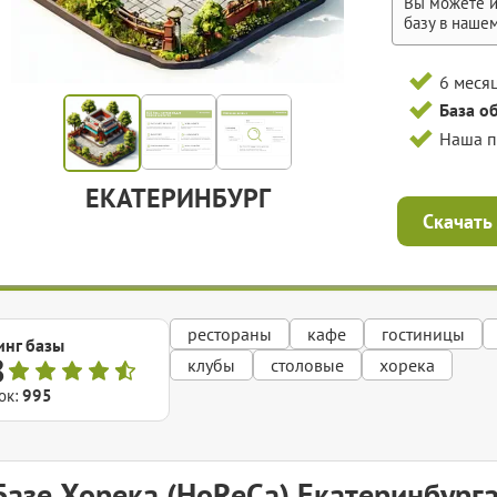
Вы можете и
базу в наше
6 меся
База о
Наша 
ЕКАТЕРИНБУРГ
Скачать
рестораны
кафе
гостиницы
инг базы
8
клубы
столовые
хорека
ок:
995
Базе Хорека (HoReCa) Екатеринбург