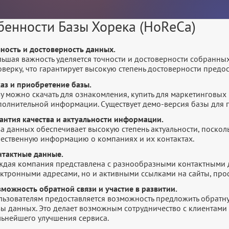
бенности Базы Хорека (HoReCa)
чность и достоверность данных.
льшая важность уделяется точности и достоверности собранны
оверку, что гарантирует высокую степень достоверности пред
каз и приобретение базы.
у можно скачать для ознакомления, купить для маркетинговых 
полнительной информации. Существует демо-версия базы для п
рантия качества и актуальности информации.
а данных обеспечивает высокую степень актуальности, посколь
чественную информацию о компаниях и их контактах.
нтактные данные.
ждая компания представлена с разнообразными контактными 
ектронными адресами, но и активными ссылками на сайты, про
зможность обратной связи и участие в развитии.
ьзователям предоставляется возможность предложить обратную
зы данных. Это делает возможным сотрудничество с клиентами 
льнейшего улучшения сервиса.