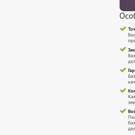
Осо
То
Бо
пр
За
Баз
до
Га
Баз
ка
Ко
Ка
эл
Во
Пол
ба
да