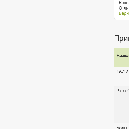
Ваше
Отли
Верн
При
Назва
16/18
Papa С
Больш