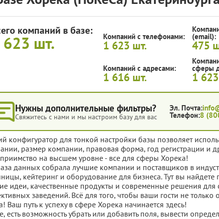
сего компаний в базе:
Компани
Компаний с телефонами:
(email):
 623
шт.
1 623
шт.
475
ш
Компани
Компаний с адресами:
сферы д
1 616
шт.
1 62
Нужны дополнительные фильтры?
Эл. Почта:
info
Телефон:
8 (80
Свяжитесь с нами и мы настроим базу для вас
ий конфигуратор для тонкой настройки базы позволяет исполь
ании, размер компании, правовая форма, год регистрации и д
еприимство на высшем уровне - все для сферы Хорека!
база данных собрала лучшие компании и поставщиков в индустр
иницы, кейтеринг и оборудование для бизнеса. Тут вы найдет
ие идеи, качественные продукты и современные решения для 
ктивных заведений. Всё для того, чтобы ваши гости не только 
а! Ваш путь к успеху в сфере Хорека начинается здесь!
е, есть возможность убрать или добавить поля, вывести опред