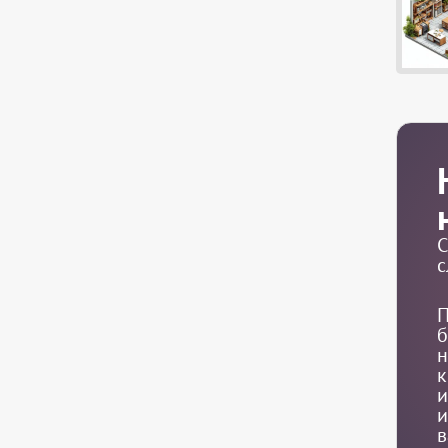
С
с
П
б
н
к
и
и
в