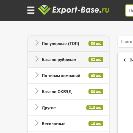
Популярные (ТОП)
30 шт.
База по рубрикам
82 шт.
В
По типам компаний
60 шт.
База по ОКВЭД
88 шт.
Другое
210 шт.
Бесплатные
18 шт.