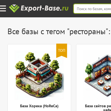
Все базы с тегом "рестораны":
ТОП
База Хорека (HoReCa)
База сайтов р
каф