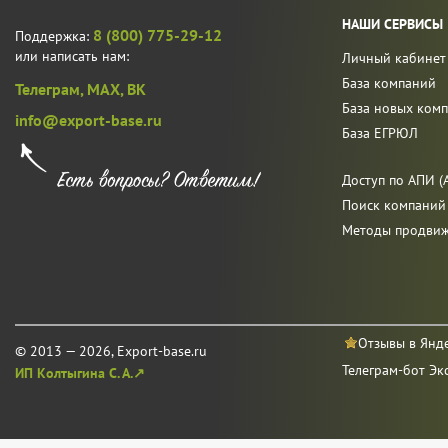
НАШИ СЕРВИСЫ
8 (800) 775-29-12
Поддержка:
или написать нам:
Личный кабинет
База компаний
Телеграм,
MAX,
ВК
База новых ком
info@export-base.ru
База ЕГРЮЛ
Доступ по АПИ (A
Поиск компаний
Методы продви
Отзывы в Янд
© 2013 — 2026, Export-base.ru
Телеграм-бот Эк
ИП Колтыгина С. А.↗