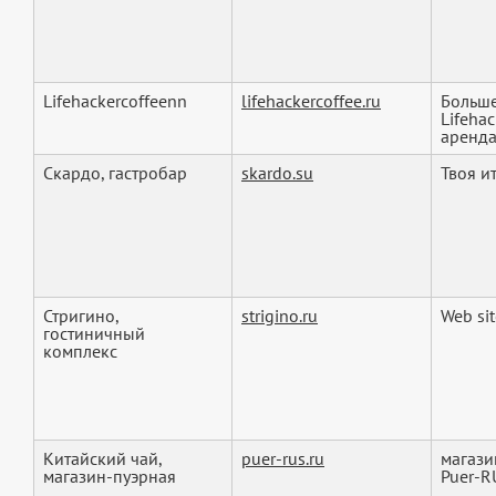
Lifehackercoffeenn
lifehackercoffee.ru
Больше
Lifeha
аренда.
Скардо, гастробар
skardo.su
Твоя и
Стригино,
strigino.ru
Web sit
гостиничный
комплекс
Китайский чай,
puer-rus.ru
магази
магазин-пуэрная
Puer-R