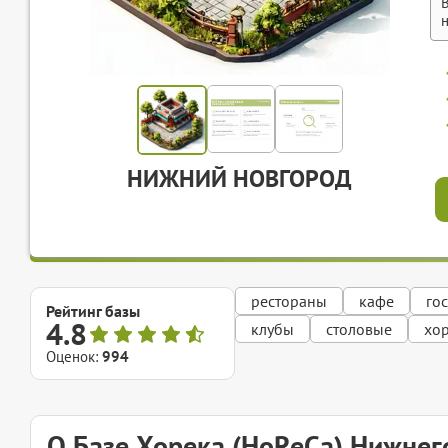
НИЖНИЙ НОВГОРОД
рестораны
кафе
го
Рейтинг базы
4.8
клубы
столовые
хо
Оценок:
994
О Базе Хорека (HoReCa) Нижнег