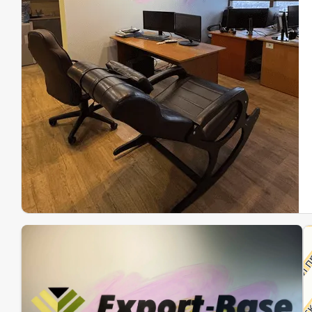
Эк
Ин
Ин