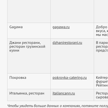
Gagawa
gagawa.ru
Добро 
вкуса,
мы маст
Джани ресторани,
dzhanirestorani.ru
В парк
ресторан грузинской
рестор
кухни
предста
Покровка
pokrovka-catering.ru
Кейтер
фуршет
Рейтинг
Итальянка, ресторан
italiancann.ru
Рестор
сыров
Чтобы увидеть больше данных о компаниях, потяните ползу