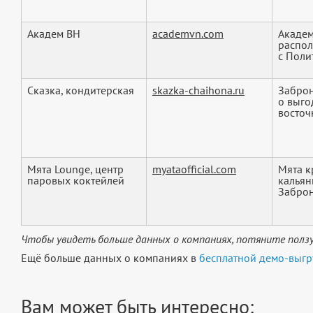
Академ ВН
academvn.com
Академ
распол
с Поли
Сказка, кондитерская
skazka-chaihona.ru
Заброн
о выго
восточн
Мята Lounge, центр
myataofficial.com
Мята к
паровых коктейлей
кальян
Заброни
Чтобы увидеть больше данных о компаниях, потяните ползу
Ещё больше данных о компаниях в
бесплатной демо-выгр
Вам может быть интересно: