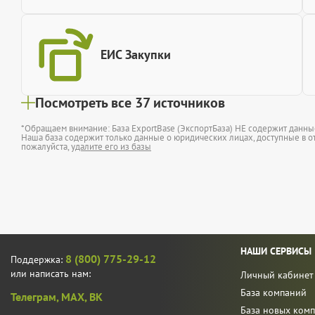
ЕИС Закупки
Посмотреть все 37 источников
*Обращаем внимание: База ExportBase (ЭкспортБаза) НЕ содержит данн
Наша база содержит только данные о юридических лицах, доступные в от
пожалуйста,
удалите его из базы
НАШИ СЕРВИСЫ
8 (800) 775-29-12
Поддержка:
или написать нам:
Личный кабинет
База компаний
Телеграм,
MAX,
ВК
База новых ком