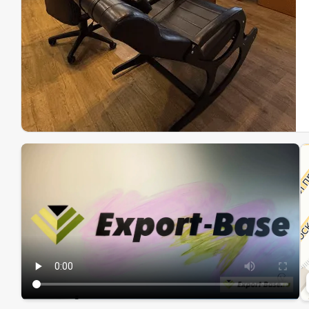
Эк
Ин
Ин