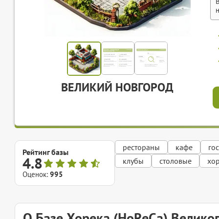
ВЕЛИКИЙ НОВГОРОД
рестораны
кафе
го
Рейтинг базы
4.8
клубы
столовые
хо
Оценок:
995
О Базе Хорека (HoReCa) Велико