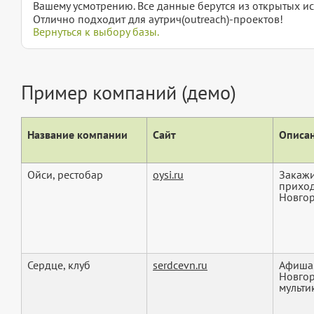
Вашему усмотрению. Все данные берутся из открытых ис
Отлично подходит для аутрич(outreach)-проектов!
Вернуться к выбору базы.
Пример компаний (демо)
Название компании
Сайт
Описан
Ойси, рестобар
oysi.ru
Закажи
приход
Новгор
Сердце, клуб
serdcevn.ru
Афиша.
Новгор
мультик