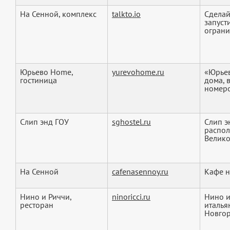
На Сенной, комплекс
talkto.io
Сделай 
запуст
огранич
Юрьево Home,
yurevohome.ru
«Юрьев
гостиница
дома, 
номеро
Слип энд ГОУ
sghostel.ru
Слип э
распол
Велико
На Сенной
cafenasennoy.ru
Кафе 
Нино и Риччи,
ninoricci.ru
Нино и
ресторан
италья
Новгор