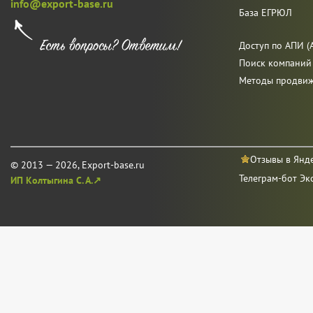
info@export-base.ru
База ЕГРЮЛ
Доступ по АПИ (A
Поиск компаний
Методы продви
Отзывы в Янд
© 2013 — 2026, Export-base.ru
Телеграм-бот Эк
ИП Колтыгина С. А.↗