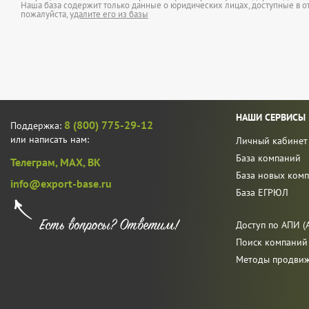
Наша база содержит только данные о юридических лицах, доступные в от
пожалуйста,
удалите его из базы
НАШИ СЕРВИСЫ
8 (800) 775-29-12
Поддержка:
или написать нам:
Личный кабинет
База компаний
Телеграм,
MAX,
ВК
База новых ком
info@export-base.ru
База ЕГРЮЛ
Доступ по АПИ (A
Поиск компаний
Методы продви