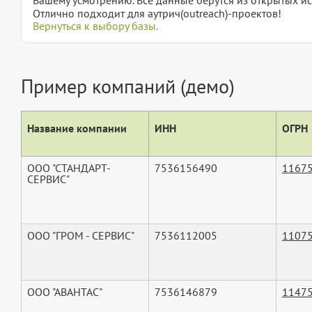
Отлично подходит для аутрич(outreach)-проектов!
Вернуться к выбору базы.
Пример компаний (демо)
Название компании
ИНН
ОГРН
ООО "СТАНДАРТ-
7536156490
1167
СЕРВИС"
ООО "ГРОМ - СЕРВИС"
7536112005
1107
ООО "АВАНТАС"
7536146879
1147