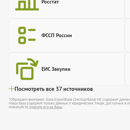
Росстат
ФССП России
ЕИС Закупки
Посмотреть все 37 источников
*Обращаем внимание: База ExportBase (ЭкспортБаза) НЕ содержит данн
Наша база содержит только данные о юридических лицах, доступные в от
пожалуйста,
удалите его из базы