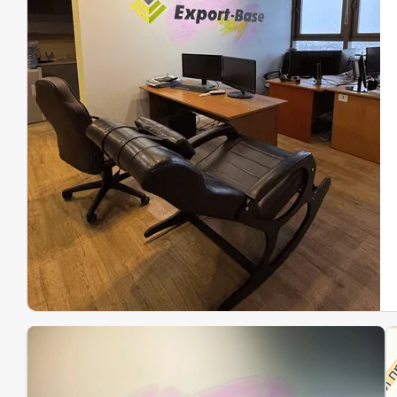
Эк
Ин
Ин