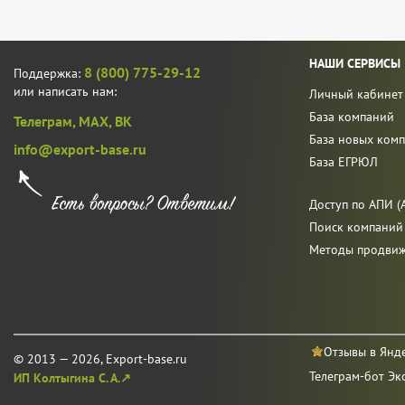
НАШИ СЕРВИСЫ
8 (800) 775-29-12
Поддержка:
или написать нам:
Личный кабинет
База компаний
Телеграм,
MAX,
ВК
База новых ком
info@export-base.ru
База ЕГРЮЛ
Доступ по АПИ (A
Поиск компаний
Методы продви
Отзывы в Янд
© 2013 — 2026, Export-base.ru
Телеграм-бот Эк
ИП Колтыгина С. А.↗