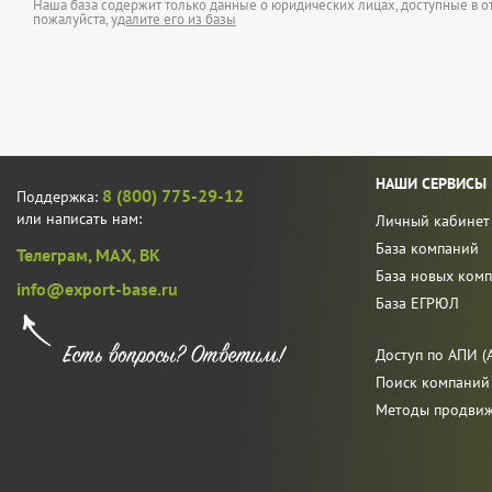
Наша база содержит только данные о юридических лицах, доступные в от
пожалуйста,
удалите его из базы
НАШИ СЕРВИСЫ
8 (800) 775-29-12
Поддержка:
или написать нам:
Личный кабинет
База компаний
Телеграм,
MAX,
ВК
База новых ком
info@export-base.ru
База ЕГРЮЛ
Доступ по АПИ (A
Поиск компаний
Методы продви