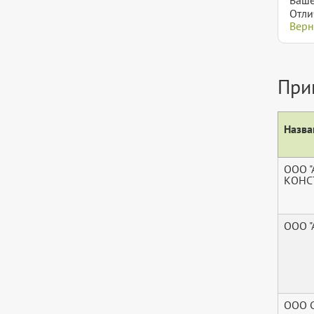
Отли
Верн
При
Назва
ООО 
КОНС
ООО "
ООО С