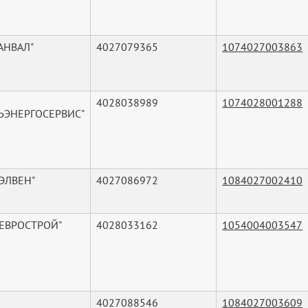
АНВАЛ"
4027079365
1074027003863
4028038989
1074028001288
ЗЬЭНЕРГОСЕРВИС"
ЭЛВЕН"
4027086972
1084027002410
"ЕВРОСТРОЙ"
4028033162
1054004003547
4027088546
1084027003609