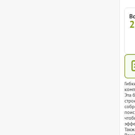
В
2
Гибк
комп
Эта 
стро
собр
поис
чтоб
эффе
Такж
Ваше