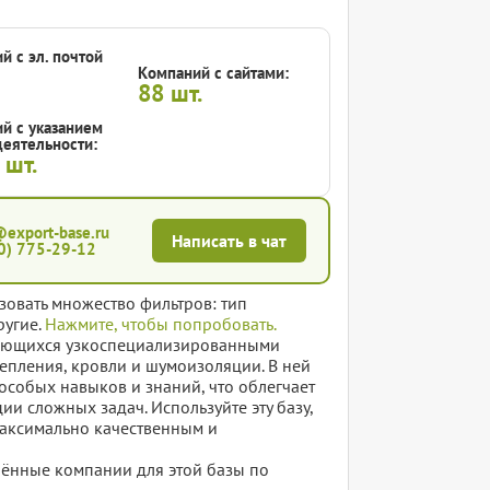
й с эл. почтой
Компаний с сайтами:
88
шт.
й с указанием
еятельности:
0
шт.
@export-base.ru
Написать в чат
0) 775-29-12
зовать множество фильтров: тип
ругие.
Нажмите, чтобы попробовать.
имающихся узкоспециализированными
епления, кровли и шумоизоляции. В ней
особых навыков и знаний, что облегчает
 сложных задач. Используйте эту базу,
максимально качественным и
елённые компании для этой базы по