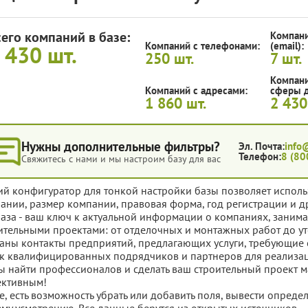
сего компаний в базе:
Компани
Компаний с телефонами:
(email):
 430
шт.
250
шт.
7
шт.
Компани
Компаний с адресами:
сферы д
1 860
шт.
2 43
Нужны дополнительные фильтры?
Эл. Почта:
info
Телефон:
8 (80
Свяжитесь с нами и мы настроим базу для вас
ий конфигуратор для тонкой настройки базы позволяет исполь
ании, размер компании, правовая форма, год регистрации и д
база - ваш ключ к актуальной информации о компаниях, зан
ительными проектами: от отделочных и монтажных работ до ут
аны контакты предприятий, предлагающих услуги, требующие 
к квалифицированных подрядчиков и партнеров для реализации
ы найти профессионалов и сделать ваш строительный проект 
ктивным!
е, есть возможность убрать или добавить поля, вывести опред
му усмотрению. Все данные берутся из открытых источников.