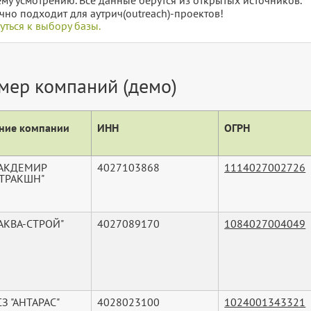
чно подходит для аутрич(outreach)-проектов!
уться к выбору базы.
мер компаний (демо)
ние компании
ИНН
ОГРН
"АКДЕМИР
4027103868
1114027002726
ТРАКШН"
АКВА-СТРОЙ"
4027089170
1084027004049
З "АНТАРАС"
4028023100
1024001343321