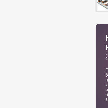
С
с
П
б
н
к
и
и
в