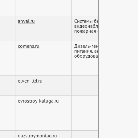
anval.ru
Cистемы безопасности и сис
видеонаблюдения, пожарная
пожарная сигнализация и д..
comens.ru
Дизель-генераторы, источни
питания, аккумуляторы, кор
оборудование и распр...
elven-ltd.ru
evrostroy-kaluga.ru
gazstroymontag.ru