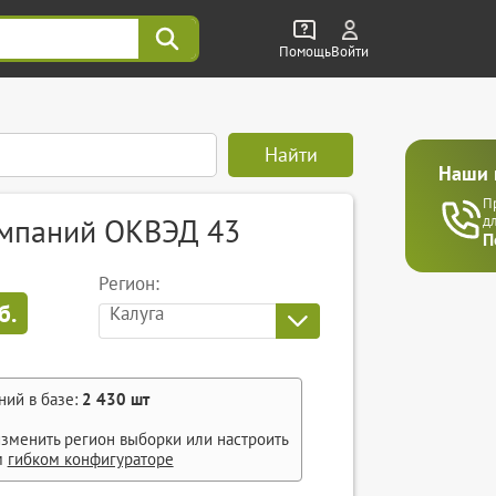
Помощь
Войти
Найти
Наши 
П
омпаний ОКВЭД 43
д
П
Регион:
б.
Калуга
ний в базе:
2 430
шт
зменить регион выборки или настроить
м
гибком конфигураторе