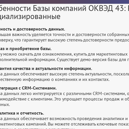
бенности Базы компаний ОКВЭД 43: 
циализированные
чность и достоверность данных.
льшая важность уделяется точности и достоверности собранны
оверку, что гарантирует высокую степень достоверности пред
каз и приобретение базы.
у можно скачать для ознакомления, купить для маркетинговых 
полнительной информации. Существует демо-версия базы для п
рантия качества и актуальности информации.
а данных обеспечивает высокую степень актуальности, посколь
чественную информацию о компаниях и их контактах.
теграция с CRM-Системами.
за данных легко интегрируется с различными CRM-системами,
аимодействие с клиентами. Это упрощает процессы продаж и 
нных.
литика и отчетность.
за данных обеспечивает возможность проведения аналитики и 
ркетинговых кампаний. Вы можете отслеживать ключевые показ