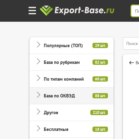
Популярные (ТОП)
29 шт.
База по рубрикам
82 шт.
В
По типам компаний
60 шт.
База по ОКВЭД
88 шт.
Другое
210 шт.
Бесплатные
18 шт.