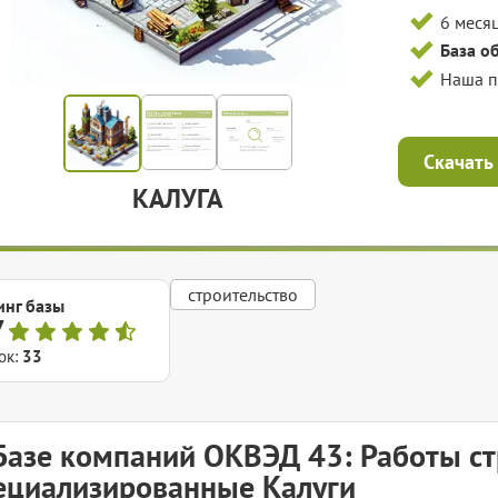
6 меся
База о
Наша 
Скачать
КАЛУГА
строительство
инг базы
7
ок:
33
Базе компаний ОКВЭД 43: Работы с
ециализированные Калуги