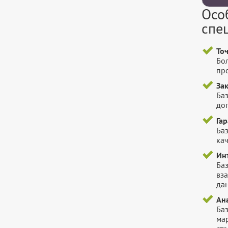
Осо
спе
То
Бо
пр
За
Баз
до
Га
Баз
ка
Ин
Ба
вз
да
Ана
Ба
ма