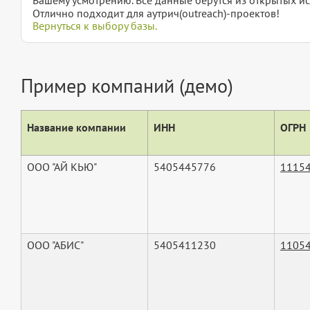
Отлично подходит для аутрич(outreach)-проектов!
Вернуться к выбору базы.
Пример компаний (демо)
Название компании
ИНН
ОГРН
ООО "АЙ КЬЮ"
5405445776
1115
ООО "АБИС"
5405411230
1105