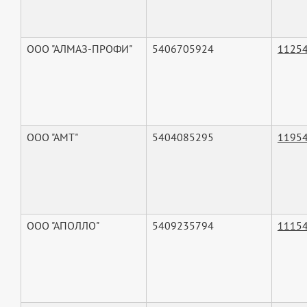
ООО "АЛМАЗ-ПРОФИ"
5406705924
1125
ООО "АМТ"
5404085295
1195
ООО "АПОЛЛО"
5409235794
1115