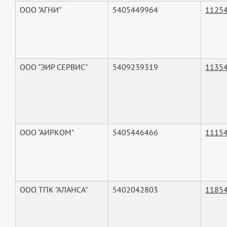
ООО "АГНИ"
5405449964
1125
ООО "ЭИР СЕРВИС"
5409239319
1135
ООО "АИРКОМ"
5405446466
1115
ООО ТПК "АЛАНСА"
5402042803
1185