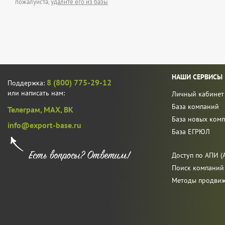
пожалуйста,
удалите его из базы
НАШИ СЕРВИСЫ
8 (800) 775-29-12
Поддержка:
или написать нам:
Личный кабинет
База компаний
Телеграм,
MAX,
ВК
База новых ком
info@export-base.ru
База ЕГРЮЛ
Доступ по АПИ (A
Поиск компаний
Методы продви