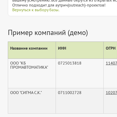
Отлично подходит для аутрич(outreach)-проектов!
Вернуться к выбору базы.
Пример компаний (демо)
Название компании
ИНН
ОГРН
ООО "КБ
0725013818
1140
ПРОМАВТОМАТИКА"
ООО "СИГМА С.К."
0711002728
1020