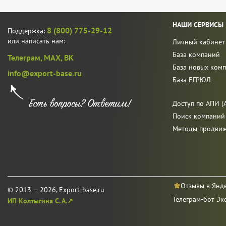
НАШИ СЕРВИСЫ
8 (800) 775-29-12
Поддержка:
или написать нам:
Личный кабинет
База компаний
Телеграм,
MAX,
ВК
База новых ком
info@export-base.ru
База ЕГРЮЛ
Доступ по АПИ (A
Поиск компаний
Методы продви
Отзывы в Янд
© 2013 — 2026, Export-base.ru
Телеграм-бот Эк
ИП Колтыгина С. А.↗