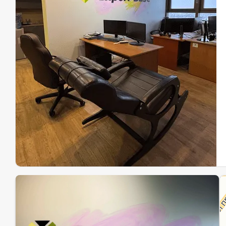
Эк
Ин
Ин