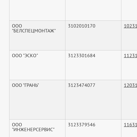
ООО
3102010170
1023
"БЕЛСПЕЦМОНТАЖ"
ООО "ЭСКО"
3123301684
1123
ООО "ГРАНЬ"
3123474077
1203
ООО
3123379546
1163
"ИНЖЕНЕРСЕРВИС"