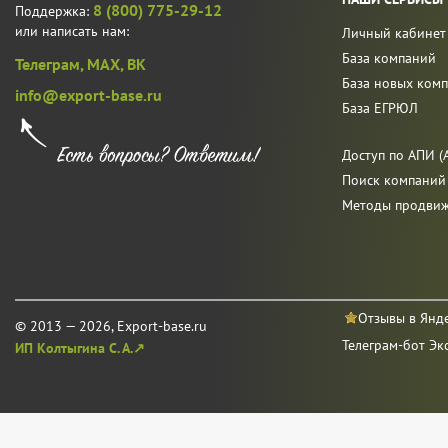
8 (800) 775-29-12
Поддержка:
или написать нам:
Личный кабинет
База компаний
Телеграм,
MAX,
ВК
База новых ком
info@export-base.ru
База ЕГРЮЛ
Доступ по АПИ (A
Поиск компаний
Методы продви
Отзывы в Янд
© 2013 — 2026, Export-base.ru
Телеграм-бот Эк
ИП Колтыгина С. А.↗