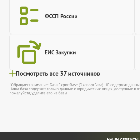
ФССП России
ЕИС Закупки
Посмотреть все 37 источников
*Обращаем внимание: База ExportBase (ЭкспортБаза) НЕ содержит данн
Наша база содержит только данные о юридических лицах, доступные в от
пожалуйста,
удалите его из базы
НАШИ СЕРВИСЫ