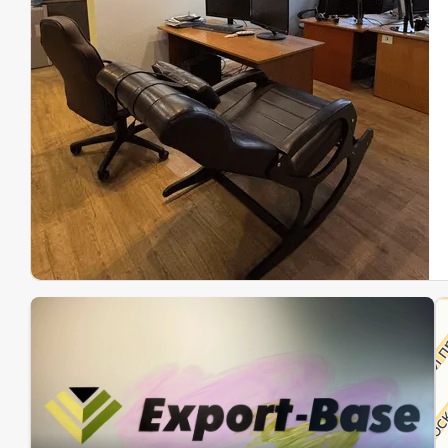
Эк
Ин
Ин