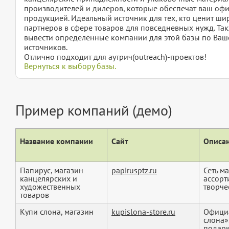
производителей и дилеров, которые обеспечат ваш оф
продукцией. Идеальный источник для тех, кто ценит ш
партнеров в сфере товаров для повседневных нужд. Такж
вывести определённые компании для этой базы по Ваше
источников.
Отлично подходит для аутрич(outreach)-проектов!
Вернуться к выбору базы.
Пример компаний (демо)
Название компании
Сайт
Описан
Папирус, магазин
papirusptz.ru
Сеть м
канцелярских и
ассорт
художественных
творчес
товаров
Купи слона, магазин
kupislona-store.ru
Официа
слона»
подарк