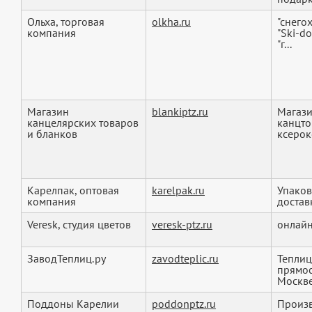
Ольха, торговая
olkha.ru
"снего
компания
"Ski-do
"г...
Магазин
blankiptz.ru
Магази
канцелярских товаров
канцто
и бланков
ксерок
Карелпак, оптовая
karelpak.ru
Упаков
компания
достав
Veresk, студия цветов
veresk-ptz.ru
онлайн
ЗаводТеплиц.ру
zavodteplic.ru
Теплиц
прямос
Москве 
Поддоны Карелии
poddonptz.ru
Произв