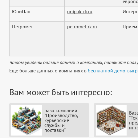
европо
ЮниПак
unipak-rk.ru
Интерн
Петромет
petromet-rk.ru
Прием 
Чтобы увидеть больше данных о компаниях, потяните ползу
Ещё больше данных о компаниях в
бесплатной демо-выгр
Вам может быть интересно:
База компаний
Баз
"Производство,
"Тек
курьерские
пре
службы и
инт
поставки"