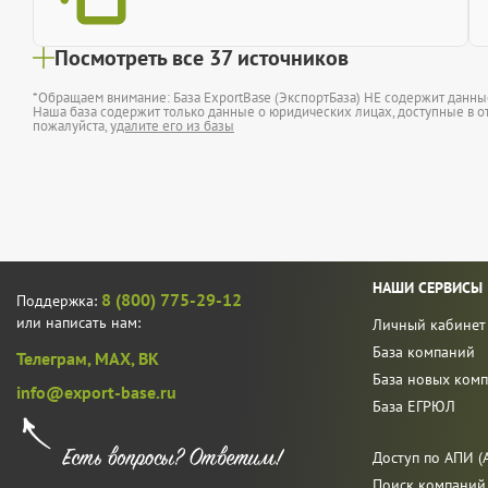
Посмотреть все 37 источников
*Обращаем внимание: База ExportBase (ЭкспортБаза) НЕ содержит данн
Наша база содержит только данные о юридических лицах, доступные в от
пожалуйста,
удалите его из базы
НАШИ СЕРВИСЫ
8 (800) 775-29-12
Поддержка:
или написать нам:
Личный кабинет
База компаний
Телеграм,
MAX,
ВК
База новых ком
info@export-base.ru
База ЕГРЮЛ
Доступ по АПИ (A
Поиск компаний