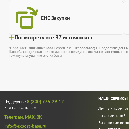
ЕИС Закупки
Посмотреть все 37 источников
*Обращаем внимание: База ExportBase (ЭкспортБаза) НЕ содержит данн
Наша база содержит только данные о юридических лицах, доступные в от
пожалуйста,
удалите его из базы
НАШИ СЕРВИСЫ
8 (800) 775-29-12
Поддержка:
или написать нам:
Личный кабинет
База компаний
Телеграм,
MAX,
ВК
База новых ком
info@export-base.ru