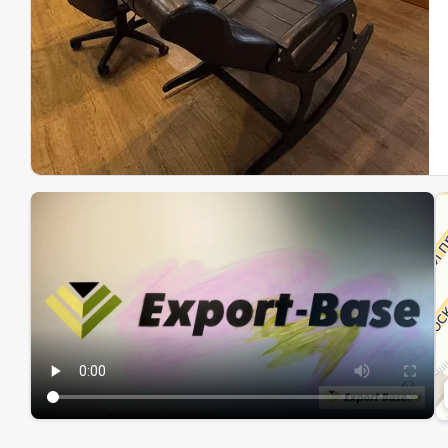
Эк
Ин
Ин