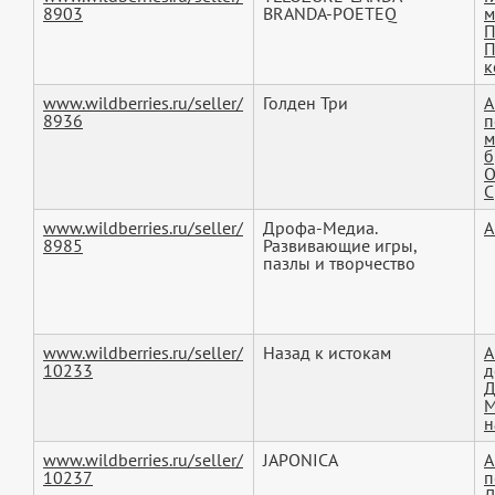
8903
BRANDA-POETEQ
м
П
П
к
www.wildberries.ru/seller/
Голден Три
А
8936
п
м
б
О
С
www.wildberries.ru/seller/
Дрофа-Медиа.
А
8985
Развивающие игры,
пазлы и творчество
www.wildberries.ru/seller/
Назад к истокам
А
10233
д
Д
М
н
www.wildberries.ru/seller/
JAPONICA
А
10237
п
Д