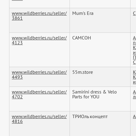
www.wildberries.ru/seller/
Mum's Era
С
3861
www.wildberries.ru/seller/
САМСОН
А
4123
п
К
и
П
С
www.wildberries.ru/seller/
55m.store
К
4493
К
и
www.wildberries.ru/seller/
Samirini dress & Velo
А
4702
Parts for YOU
л
www.wildberries.ru/seller/
ТРИОль концепт
А
4816