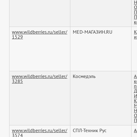
Н
О
П
П
к
www.wildberries.ru/seller/
MED-МАГАЗИН.RU
К
1529
и
www.wildberries.ru/seller/
Космедэль
А
3285
к
п
Д
И
К
М
Н
О
П
www.wildberries.ru/seller/
СПЛ-Техник Рус
А
3574