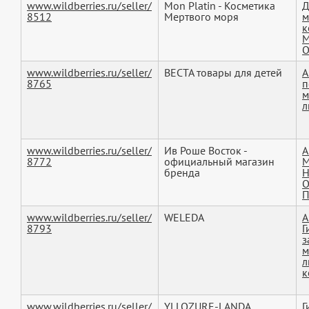
www.wildberries.ru/seller/
Mon Platin - Косметика
Д
8512
Мертвого моря
м
к
М
О
www.wildberries.ru/seller/
ВЕСТА товары для детей
А
8765
п
м
л
www.wildberries.ru/seller/
Ив Роше Восток -
А
8772
официальный магазин
М
бренда
Н
О
П
www.wildberries.ru/seller/
WELEDA
А
8793
Г
з
м
л
к
www.wildberries.ru/seller/
YLLOZURE-LANDA
Г