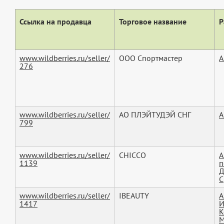
Ссылка на продавца
Торговое название
Р
www.wildberries.ru/seller/
ООО Спортмастер
А
276
www.wildberries.ru/seller/
АО ПЛЭЙТУДЭЙ СНГ
А
799
www.wildberries.ru/seller/
CHICCO
А
1139
п
Д
С
www.wildberries.ru/seller/
IBEAUTY
А
1417
И
К
М