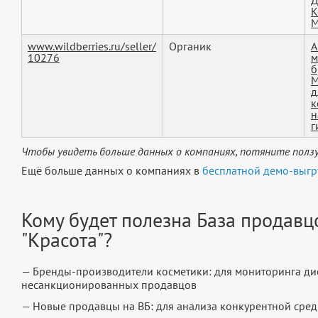
К
М
www.wildberries.ru/seller/
Органик
А
10276
м
б
М
д
к
н
г
Чтобы увидеть больше данных о компаниях, потяните ползу
Ещё больше данных о компаниях в
бесплатной демо-выгр
Кому будет полезна База продав
"Красота"?
— Бренды-производители косметики: для мониторинга ди
несанкционированных продавцов
— Новые продавцы на ВБ: для анализа конкурентной сред