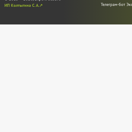
Телеграм-бот Эк
ИП Колтыгина С. А.↗