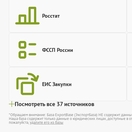
Росстат
ФССП России
ЕИС Закупки
Посмотреть все 37 источников
*Обращаем внимание: База ExportBase (ЭкспортБаза) НЕ содержит данн
Наша база содержит только данные о юридических лицах, доступные в от
пожалуйста,
удалите его из базы