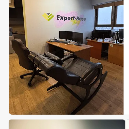
Эк
Ин