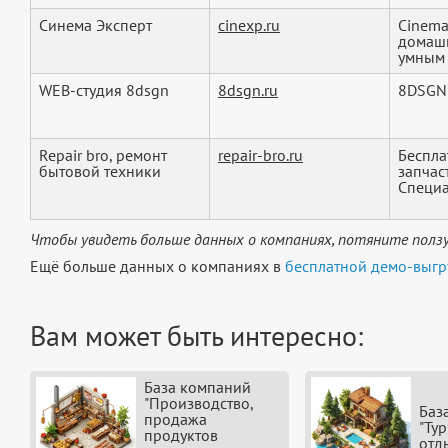
Синема Эксперт
cinexp.ru
Cinema
домашн
умным 
WEB-студия 8dsgn
8dsgn.ru
8DSGN 
Repair bro, ремонт
repair-bro.ru
Беспла
бытовой техники
запчас
Специа
Чтобы увидеть больше данных о компаниях, потяните ползу
Ещё больше данных о компаниях в
бесплатной демо-выгр
Вам может быть интересно:
База компаний
"Производство,
Баз
продажа
"Ту
продуктов
отд