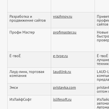
Разработка и
vrazhnov.ru
Привет
продвижение сайтов
профес
сайтов
Профи Мастер
profimaster.su
Новые 
быстро
провер
Ё-твоЁ
e-tvoe.ru
Ё-твоЁ
лучшие
техники
Лауд-линк, торговая
laudlink.ru
LAUD-L
компания
компью
предла
Эмси
pristavka.com
prista
оптом 
ИзЛайфСофт
islifesoft.ru
ИзЛайф
автома
Автома