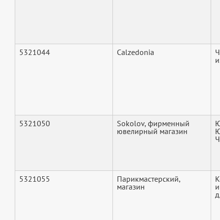
5321044
Calzedonia
Ч
и
5321050
Sokolov, фирменный
Ю
ювелирный магазин
Ю
Ч
5321055
Парикмастерский,
К
магазин
и
д