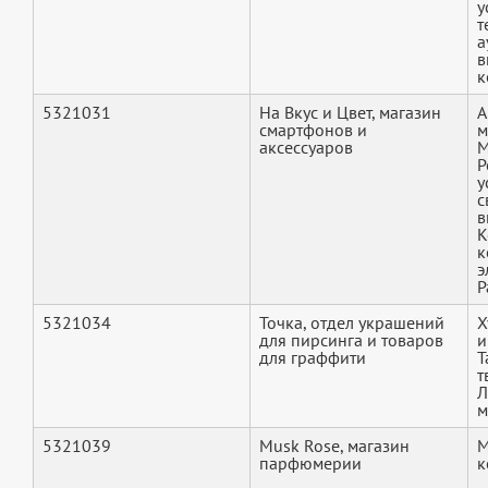
у
т
а
в
к
5321031
На Вкус и Цвет, магазин
А
смартфонов и
м
аксессуаров
М
Р
у
с
в
К
к
э
Р
5321034
Точка, отдел украшений
Х
для пирсинга и товаров
и
для граффити
Т
т
Л
м
5321039
Musk Rose, магазин
М
парфюмерии
к