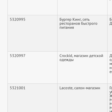
5320995
Бургер Кинг, сеть
Б
ресторанов быстрого
Д
питания
5320997
Crockid, магазин детской
Д
одежды
о
м
н
е
5321001
Lacoste, салон-магазин
Г
у
Ж
М
М
М
И