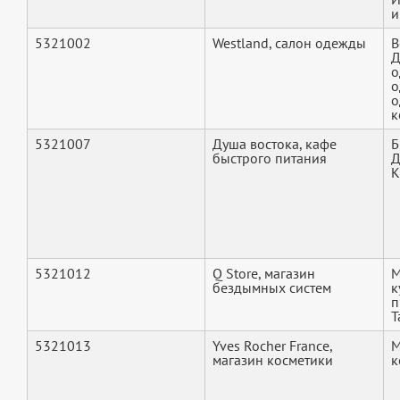
и
5321002
Westland, салон одежды
В
Д
о
о
о
к
5321007
Душа востока, кафе
Б
быстрого питания
Д
К
5321012
Q Store, магазин
М
бездымных систем
к
п
Т
5321013
Yves Rocher France,
М
магазин косметики
к