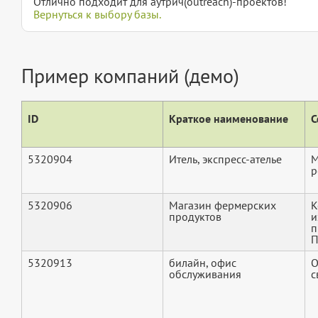
Отлично подходит для аутрич(outreach)-проектов!
Вернуться к выбору базы.
Пример компаний (демо)
ID
Краткое наименование
С
5320904
Итель, экспресс-ателье
М
р
5320906
Магазин фермерских
К
продуктов
и
п
П
5320913
билайн, офис
О
обслуживания
с