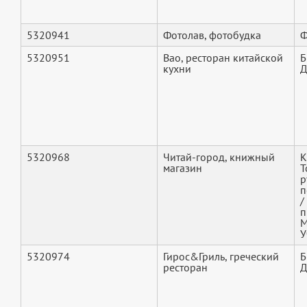
5320941
Фотолав, фотобудка
Ф
5320951
Bao, ресторан китайской
Б
кухни
Д
5320968
Читай-город, книжный
К
магазин
Т
р
п
/
п
М
У
5320974
Гирос&Гриль, греческий
Б
ресторан
Д