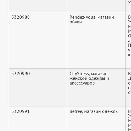
Х
5320988
Rendez-Vous, магазин
В
обуви
Ж
М
М
О
а
П
ч
к
5320990
CityStress, магазин
В
женской одежды и
Д
аксессуаров
о
о
о
5320991
Befree, магазин одежды
В
Ж
М
М
М