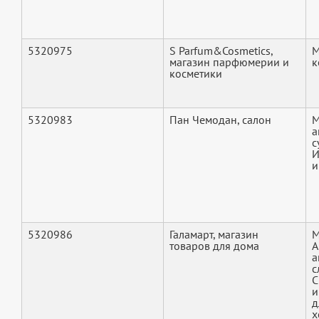
5320975
S Parfum&Cosmetics,
М
магазин парфюмерии и
к
косметики
5320983
Пан Чемодан, салон
М
а
с
И
и
5320986
Галамарт, магазин
М
товаров для дома
А
а
с
С
и
д
х