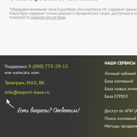
*Обращаем внимание: База ExportBase (ЭкспортБаза) НЕ содержит данн
Наша база содержит только данные о юридических лицах, доступные в от
пожалуйста,
удалите его из базы
НАШИ СЕРВИСЫ
8 (800) 775-29-12
Поддержка:
или написать нам:
Личный кабинет
База компаний
Телеграм,
MAX,
ВК
База новых ком
info@export-base.ru
База ЕГРЮЛ
Доступ по АПИ (A
Поиск компаний
Методы продви