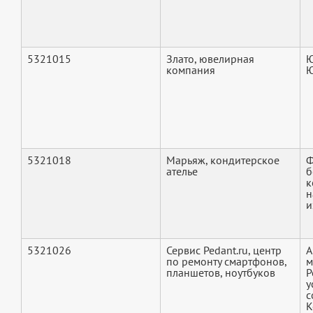
5321015
Злато, ювелирная
Ю
компания
Ю
5321018
Марьяж, кондитерское
Ф
ателье
б
к
н
и
5321026
Сервис Pedant.ru, центр
А
по ремонту смартфонов,
м
планшетов, ноутбуков
Р
у
с
К