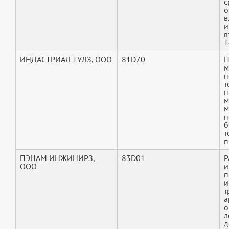
с
о
в
и
в
T
ИНДАСТРИАЛ ТУЛЗ, ООО
81D70
П
м
п
т
п
м
м
п
б
т
п
ПЭНАМ ИНЖИНИРЗ,
83D01
P
ООО
и
п
и
т
а
о
л
д