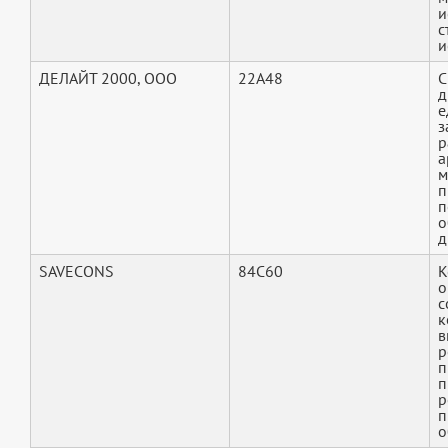
и
с
и
ДЕЛАЙТ 2000, ООО
22A48
С
д
е
з
р
а
м
п
п
о
д
SAVECONS
84C60
К
о
с
к
в
р
п
п
р
п
о