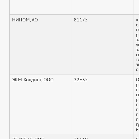
НИПОМ, АО
81C75
«
о
г
р
э
у
э
с
т
э
о
ЭКМ Холдинг, ООО
22E35
О
р
п
с
р
п
п
п
п
г
н