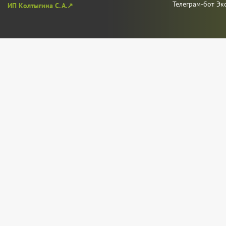
Телеграм-бот Эк
ИП Колтыгина С. А.↗