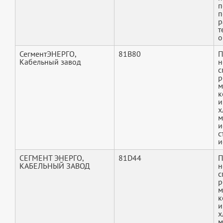
п
п
р
т
о
СегментЭНЕРГО,
81B80
П
Кабельный завод
н
с
р
м
к
и
х
м
и
с
и
СЕГМЕНТ ЭНЕРГО,
81D44
П
КАБЕЛЬНЫЙ ЗАВОД
н
с
р
м
к
и
х
м