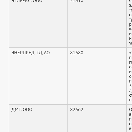
ЭТИРЕКС, ООО
21A10
С
э
т
о
т
р
к
и
н
у
ЭНЕРПРЕД, ТД, АО
81A80
«
п
г
о
и
о
п
3
д
с
п
ДМТ, ООО
82A62
О
в
п
о
в