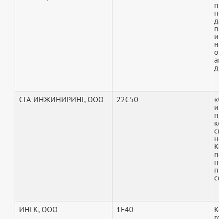
п
п
д
п
и
н
о
а
д
СГА-ИНЖИНИРИНГ, ООО
22C50
«
и
п
к
с
н
К
п
п
п
с
ИНГК, ООО
1F40
К
г