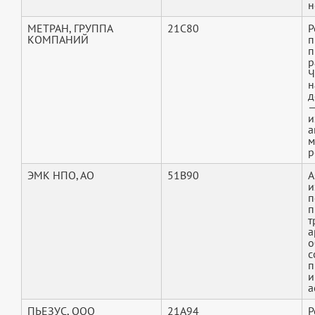
н
МЕТРАН, ГРУППА
21C80
Р
КОМПАНИЙ
п
п
р
Ч
н
д
—
и
а
м
р
ЭМК НПО, АО
51B90
А
и
п
п
т
а
о
с
п
и
а
ПЬЕЗУС, ООО
21A94
Р