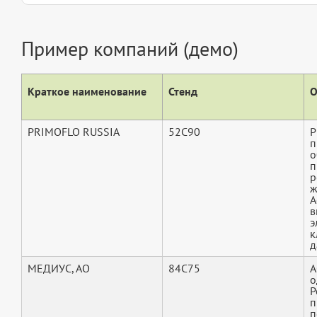
Пример компаний (демо)
Краткое наименование
Стенд
О
PRIMOFLO RUSSIA
52C90
P
п
о
п
р
ж
А
в
э
к
д
МЕДИУС, АО
84C75
А
о
Р
п
п