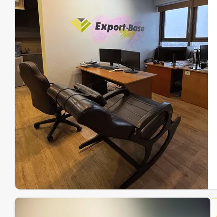
Эк
Ин
Ин