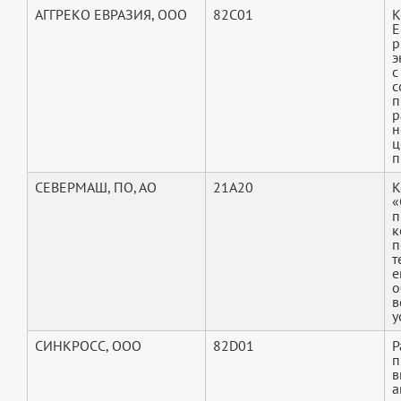
АГГРЕКО ЕВРАЗИЯ, ООО
82C01
К
Е
р
э
с
с
п
р
н
ц
п
СЕВЕРМАШ, ПО, АО
21A20
К
«
п
к
п
т
е
о
в
у
СИНКРОСС, ООО
82D01
Р
п
в
а