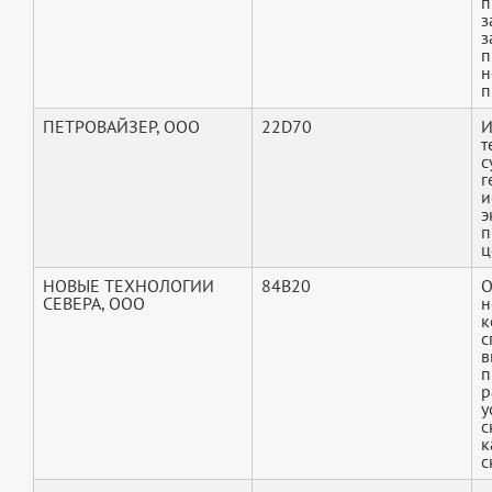
п
з
з
п
н
п
ПЕТРОВАЙЗЕР, ООО
22D70
И
т
с
г
и
э
п
ц
НОВЫЕ ТЕХНОЛОГИИ
84B20
О
СЕВЕРА, ООО
н
к
с
в
п
р
у
с
к
с