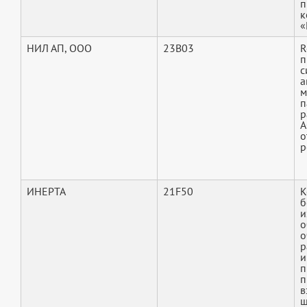
п
к
«
НИЛ АП, ООО
23B03
R
п
с
а
м
п
р
А
о
р
ИНЕРТА
21F50
К
б
и
о
о
р
и
п
п
в
ш