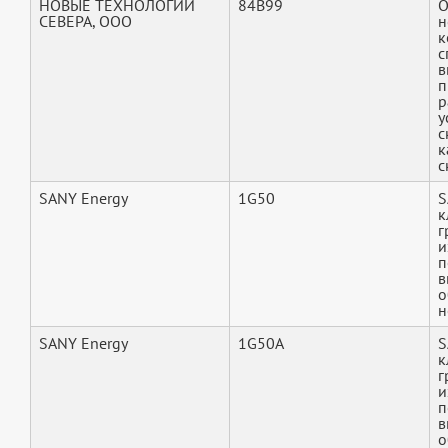
НОВЫЕ ТЕХНОЛОГИИ
84B99
О
СЕВЕРА, ООО
н
к
с
в
п
р
у
с
к
с
SANY Energy
1G50
S
к
г
и
п
в
о
н
SANY Energy
1G50A
S
к
г
и
п
в
о