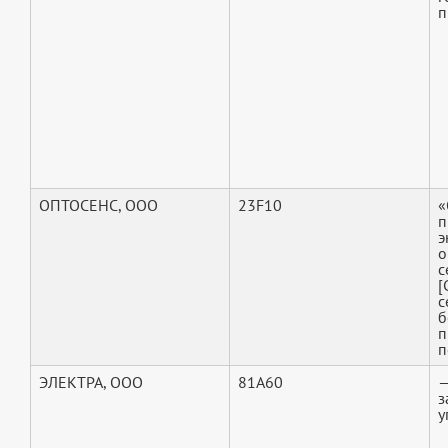
п
ОПТОСЕНС, ООО
23F10
«
п
э
о
с
[
с
б
п
п
ЭЛЕКТРА, ООО
81A60
—
з
у