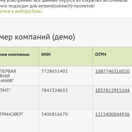
чно подходит для аутрич(outreach)-проектов!
уться к выбору базы.
мер компаний (демо)
ние компании
ИНН
ОГРН
"ПЕРВАЯ
7728651402
1087746316020
ВНАЯ
АНИЯ"
"ПМТ"
7842324633
1057812915104
"ТРАНСФЕР"
5406816670
1215400044936