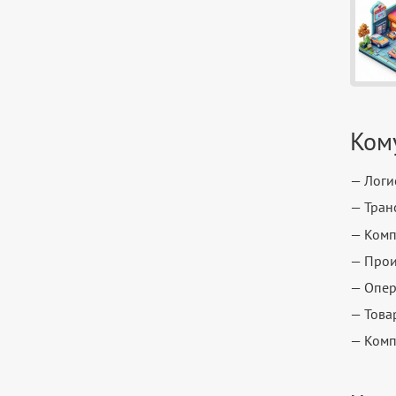
Ком
— Логи
— Тран
— Комп
— Прои
— Опер
— Това
— Комп