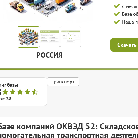
6 меся
База о
Наша 
Скачать
РОССИЯ
транспорт
инг базы
8
ок:
38
Базе компаний ОКВЭД 52: Складское
помогательная транспортная деятел