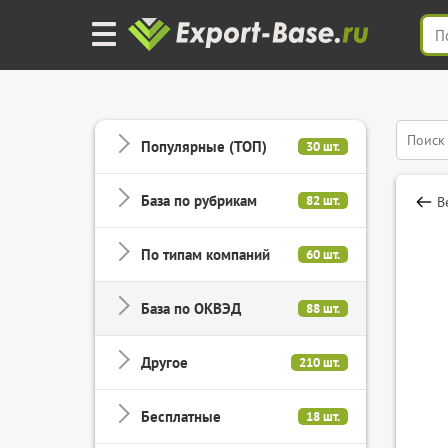
Популярные (ТОП)
30 шт.
База по рубрикам
82 шт.
В
По типам компаний
60 шт.
База по ОКВЭД
88 шт.
Другое
210 шт.
Бесплатные
18 шт.