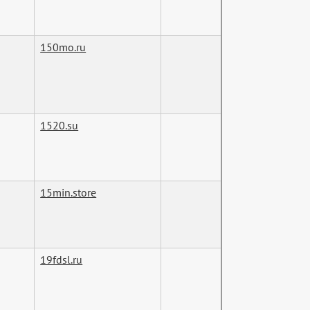
150mo.ru
1520.su
15min.store
19fdsl.ru