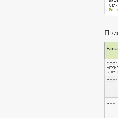
Отли
Верн
При
Назва
ООО 
АРХИ
КОМП
ООО 
ООО 