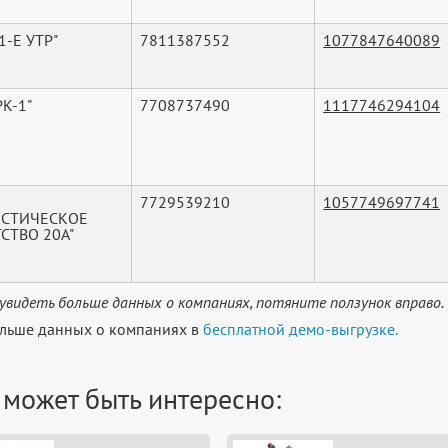
1-Е УТР"
7811387552
1077847640089
РК-1"
7708737490
1117746294104
7729539210
1057749697741
ИСТИЧЕСКОЕ
СТВО 20А"
увидеть больше данных о компаниях, потяните ползунок вправо.
льше данных о компаниях в
бесплатной демо-выгрузке.
 может быть интересно: