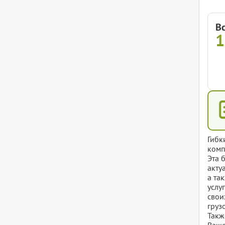
В
1
Гибк
комп
Эта 
акту
а та
услу
свои
груз
Такж
Ваше