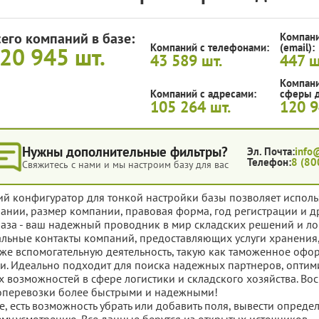
сего компаний в базе:
Компани
Компаний с телефонами:
(email):
20 945
шт.
43 589
шт.
447
ш
Компани
Компаний с адресами:
сферы д
105 264
шт.
120 
Нужны дополнительные фильтры?
Эл. Почта:
info
Телефон:
8 (80
Свяжитесь с нами и мы настроим базу для вас
ий конфигуратор для тонкой настройки базы позволяет исполь
ании, размер компании, правовая форма, год регистрации и д
база - ваш надежный проводник в мир складских решений и ло
альные контакты компаний, предоставляющих услуги хранения
кже вспомогательную деятельность, такую как таможенное оф
ги. Идеально подходит для поиска надежных партнеров, опти
х возможностей в сфере логистики и складского хозяйства. Вос
оперевозки более быстрыми и надежными!
е, есть возможность убрать или добавить поля, вывести опред
му усмотрению. Все данные берутся из открытых источников.