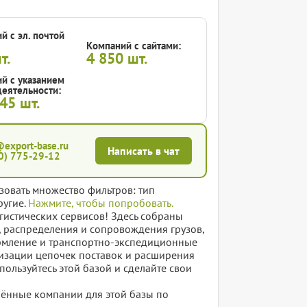
й с эл. почтой
Компаний с сайтами:
т.
4 850
шт.
й с указанием
еятельности:
945
шт.
@export-base.ru
Написать в чат
0) 775-29-12
зовать множество фильтров: тип
ругие.
Нажмите, чтобы попробовать.
гистических сервисов! Здесь собраны
, распределения и сопровождения грузов,
ормление и транспортно-экспедиционные
мизации цепочек поставок и расширения
пользуйтесь этой базой и сделайте свои
елённые компании для этой базы по