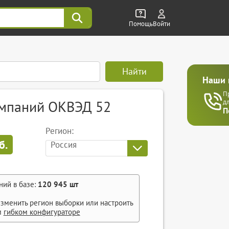
Помощь
Войти
Найти
Наши 
П
омпаний ОКВЭД 52
д
П
Регион:
б.
Россия
ний в базе:
120 945
шт
зменить регион выборки или настроить
м
гибком конфигураторе