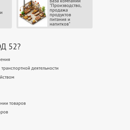
База компаний
"Производство,
продажа
 и
продуктов
питания и
напитков"
ЭД 52?
нения
 транспортной деятельности
яйством
нии товаров
аров