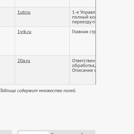
1utr.ru
1-е Управление Такелажных 
полный комплекс такелажны
переезду предприяти...
1vrk.ru
Главная страница АО "ВРК-1"
20a.ru
Ответственное хранение груз
обработка, транспортные усл
Описание и...
 Таблица содержит множество полей.