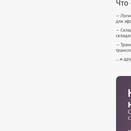
Что
— Логи
для эф
— Скла
складах
— Тран
трансп
... и д
С
с