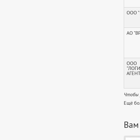
ООО "
АО "В
ООО
"ЛОГ
АГЕНТ
Чтобы 
Ещё бо
Вам