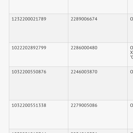
1232200021789
2289006674
О
1022202892799
2286000480
О
Х
"
1032200550876
2246003870
О
1032200551338
2279005086
О