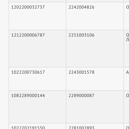
1202200032737
2242004826
О
1212200006787
2251003106
О
Л
1022200730617
2243001578
А
1082289000144
2289000087
О
1022202191550
2281002893
О