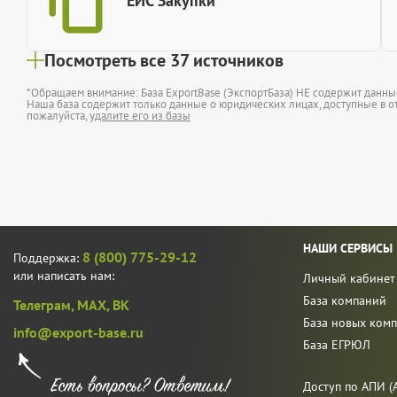
ЕИС Закупки
Посмотреть все 37 источников
*Обращаем внимание: База ExportBase (ЭкспортБаза) НЕ содержит данн
Наша база содержит только данные о юридических лицах, доступные в от
пожалуйста,
удалите его из базы
НАШИ СЕРВИСЫ
8 (800) 775-29-12
Поддержка:
или написать нам:
Личный кабинет
База компаний
Телеграм,
MAX,
ВК
База новых ком
info@export-base.ru
База ЕГРЮЛ
Доступ по АПИ (A