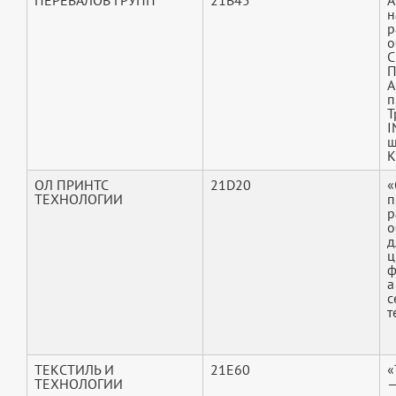
ПЕРЕВАЛОВ ГРУПП
21B45
А
н
р
о
С
П
А
п
Т
I
ш
K
ОЛ ПРИНТС
21D20
«
ТЕХНОЛОГИИ
п
р
о
д
ц
ф
а
с
т
ТЕКСТИЛЬ И
21E60
«
ТЕХНОЛОГИИ
—