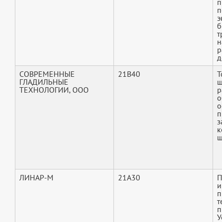
п
п
э
б
т
н
р
д
СОВРЕМЕННЫЕ
21B40
Т
ГЛАДИЛЬНЫЕ
ш
ТЕХНОЛОГИИ, ООО
р
о
о
п
з
к
ш
ЛИНАР-М
21A30
П
и
п
т
п
У