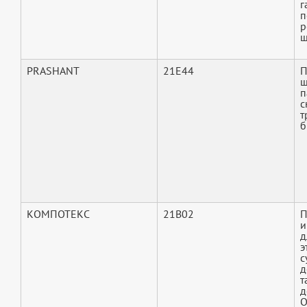
г
п
р
ш
PRASHANT
21E44
П
ш
п
с
т
б
КОМПОТЕКС
21B02
П
и
д
э
с
д
т
д
О