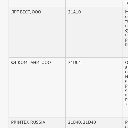
т
ЛРТ ВЕСТ, ООО
21A10
М
о
т
п
с
п
р
р
ФТ КОМПАНИ, ООО
21D01
О
я
о
м
(
р
а
ш
п
э
PRINTEX RUSSIA
21B40, 21D40
P
о