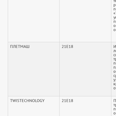
т
р
п
«
у
п
о
о
ПЛЕТМАШ
21E18
И
л
с
т
п
п
о
с
у
к
о
TWISTECHNOLOGY
21E18
П
т
п
о