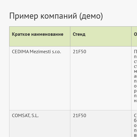
Пример компаний (демо)
Краткое наименование
Стенд
О
CEDIMA Mezimesti s.r.o.
21F50
П
п
с
с
м
а
п
о
р
п
н
COMSAT, S.L.
21F50
C
б
о
п
в