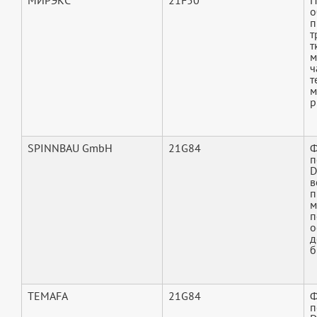
МИРЭКС
21F50
П
о
п
т
т
м
ч
т
м
р
SPINNBAU GmbH
21G84
Ф
п
D
в
п
м
п
о
д
б
TEMAFA
21G84
Ф
п