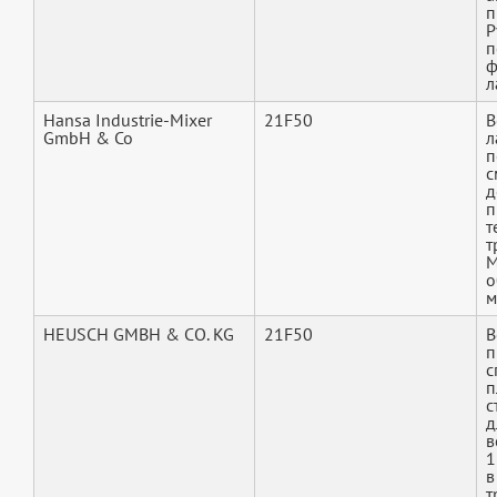
п
Р
п
ф
л
Hansa Industrie-Mixer
21F50
В
GmbH & Co
л
п
с
д
п
т
т
М
о
м
HEUSCH GMBH & CO. KG
21F50
В
п
с
п
с
д
в
1
в
т