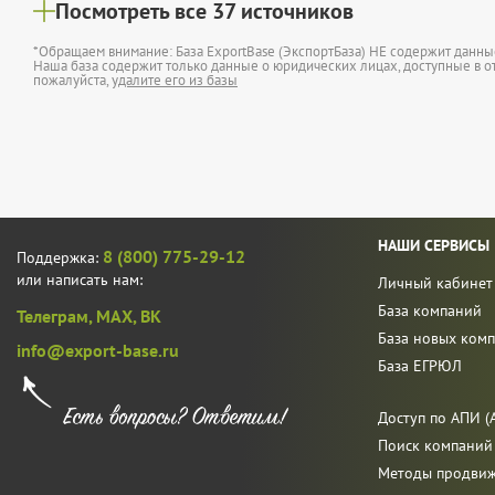
Посмотреть все 37 источников
*Обращаем внимание: База ExportBase (ЭкспортБаза) НЕ содержит данн
Наша база содержит только данные о юридических лицах, доступные в от
пожалуйста,
удалите его из базы
НАШИ СЕРВИСЫ
8 (800) 775-29-12
Поддержка:
или написать нам:
Личный кабинет
База компаний
Телеграм,
MAX,
ВК
База новых ком
info@export-base.ru
База ЕГРЮЛ
Доступ по АПИ (A
Поиск компаний
Методы продви