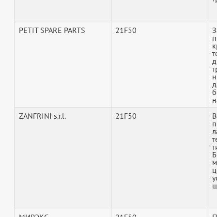
PETIT SPARE PARTS
21F50
З
п
к
т
д
т
н
д
б
н
ZANFRINI s.r.l.
21F50
В
п
л
т
т
Б
м
ц
у
ш