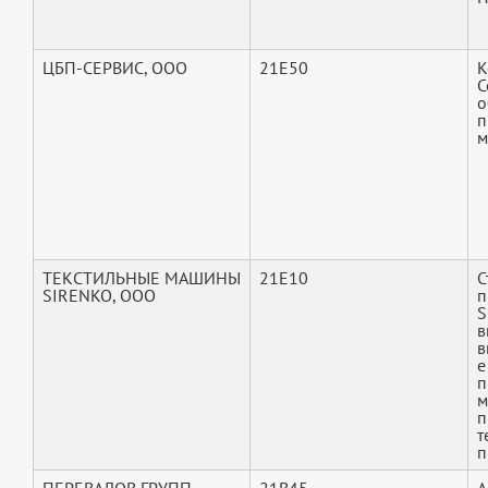
ЦБП-СЕРВИС, ООО
21E50
К
С
о
п
м
ТЕКСТИЛЬНЫЕ МАШИНЫ
21E10
С
SIRENKO, ООО
п
S
в
в
е
п
м
п
т
п