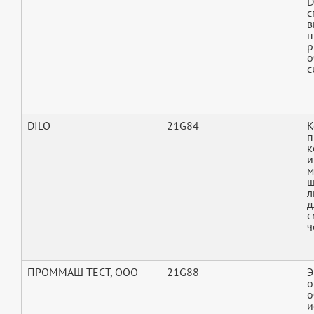
D
с
в
п
р
о
с
DILO
21G84
К
п
к
и
м
ш
л
д
с
ч
ПРОММАШ ТЕСТ, ООО
21G88
Э
о
о
и