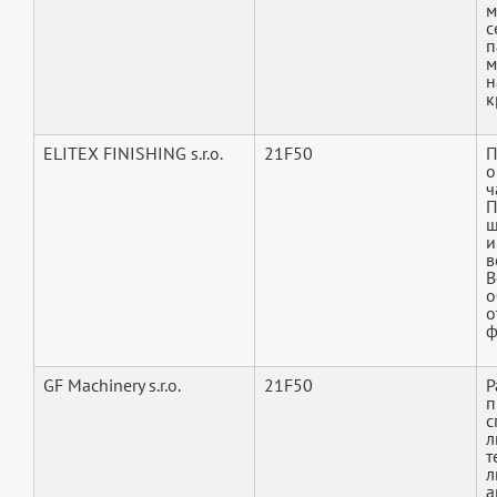
м
с
п
м
н
к
ELITEX FINISHING s.r.o.
21F50
П
о
ч
П
щ
и
в
В
о
о
ф
GF Machinery s.r.o.
21F50
Р
п
с
л
т
л
а