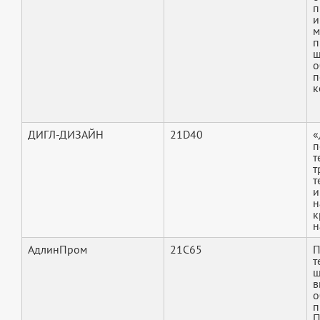
п
и
м
п
ш
о
п
к
ДИГЛ-ДИЗАЙН
21D40
«
п
т
т
т
и
н
к
н
АдлинПром
21C65
П
т
ш
в
о
п
П