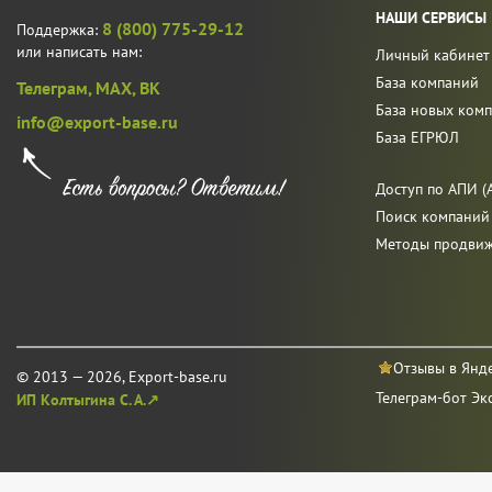
НАШИ СЕРВИСЫ
8 (800) 775-29-12
Поддержка:
или написать нам:
Личный кабинет
База компаний
Телеграм,
MAX,
ВК
База новых ком
info@export-base.ru
База ЕГРЮЛ
Доступ по АПИ (A
Поиск компаний
Методы продви
Отзывы в Янд
© 2013 — 2026, Export-base.ru
Телеграм-бот Эк
ИП Колтыгина С. А.↗