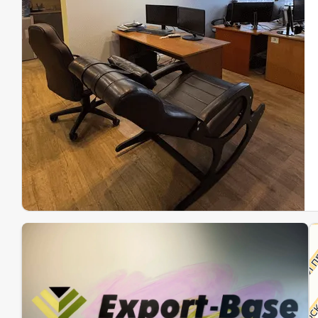
Эк
Ин
Ин