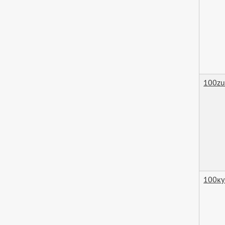
100zu
100ку