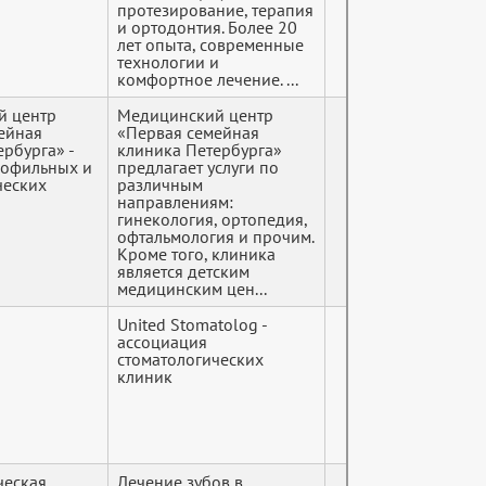
протезирование, терапия
и ортодонтия. Более 20
лет опыта, современные
технологии и
комфортное лечение. ...
й центр
Медицинский центр
ейная
«Первая семейная
ербурга» -
клиника Петербурга»
рофильных и
предлагает услуги по
ческих
различным
направлениям:
гинекология, ортопедия,
офтальмология и прочим.
Кроме того, клиника
является детским
медицинским цен...
United Stomatolog -
ассоциация
стоматологических
клиник
ческая
Лечение зубов в