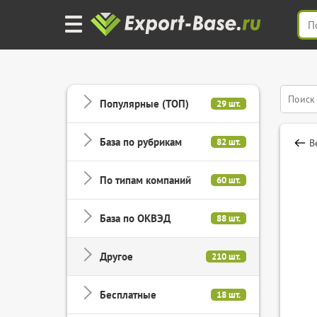
Популярные (ТОП)
29 шт.
База по рубрикам
82 шт.
В
По типам компаний
60 шт.
База по ОКВЭД
88 шт.
Другое
210 шт.
Бесплатные
18 шт.