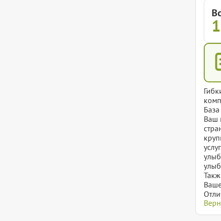
Вс
1
Гибк
комп
База
Ваш 
стра
круп
услу
улыб
улыб
Такж
Ваше
Отли
Верн