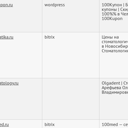
pon.ru
wordpress
100Купон | 
купоны | Cк
100%% в Чел
100Kupon
tika.ru
bitrix
Цены на
стоматологич
в Новосибир
Стоматологи
tology.ru
Olgadent | С
Арефьева Ол
Владимиров
d.ru
bitrix
100med — се