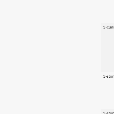
1-clin
1-sto
1-sto