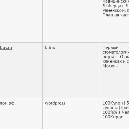
медицинских
Люберцах, Л
Раменском, 
Платная час
bov.ru
bitrix
Первый
стоматологи
портал - Отз
клиниках и 
Москвы
пон.рф
wordpress
100Купон | 
купоны | Cк
100%% в Чел
100Kupon