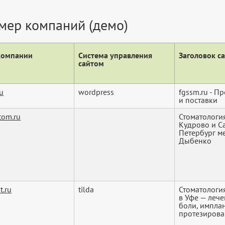
мер компаний (демо)
компании
Система управления
Заголовок с
сайтом
ru
wordpress
fgssm.ru - П
и поставки
tom.ru
Стоматологи
Кудрово и С
Петербург м
Дыбенко
t.ru
tilda
Стоматологи
в Уфе — лече
боли, импла
протезиров