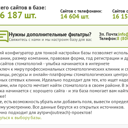
его сайтов в базе:
Сайтов с телефонами:
Сайтов с
6 187
шт.
14 604
шт.
16 1
Нужны дополнительные фильтры?
Эл. Почта:
info
Телефон:
8 (80
Свяжитесь с нами и мы настроим базу для вас
ий конфигуратор для тонкой настройки базы позволяет исполь
ании, размер компании, правовая форма, год регистрации и д
 сайтов стоматологий - улыбка начинается в интернете
ключ к миру профессиональных стоматологических клиник и с
ницы, ресурсы и онлайн-платформы стоматологических центров
ных сетевых клиник. Идеально подходит для тех, кто ищет над
гами, или просто мечтает найти стоматолога в своем районе. 
ка начинается с хорошего сайта - и эта база помогает вам найт
ке!
е, есть возможность убрать или добавить поля, вывести опред
му усмотрению. Все данные берутся из открытых источников.
чно подходит для аутрич(outreach)-проектов!
уться к выбору базы.