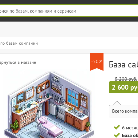
-50%
База са
ернуться в магазин
5 200 руб.
2 600 ру
Всего компа
6 меся
База о