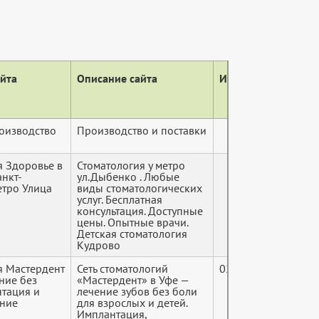
айта
Описание сайта
ИНН
роизводство
Производство и поставки
я Здоровье в
Стоматология у метро
анкт-
ул.Дыбенко . Любые
етро Улица
виды стоматологических
услуг. Бесплатная
консультация. Доступные
цены. Опытные врачи.
Детская стоматология
Кудрово
я Мастердент
Сеть стоматологий
0273045360
ние без
«Мастердент» в Уфе —
нтация и
лечение зубов без боли
ание
для взрослых и детей.
Имплантация,