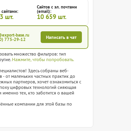
Сайтов с эл. почтами
 сайтами:
(email):
53
шт.
10 659
шт.
@export-base.ru
Написать в чат
0) 775-29-12
зовать множество фильтров: тип
ругие.
Нажмите, чтобы попробовать.
пециалистов! Здесь собраны веб-
 - от маленьких частных практик до
ежных партнеров, хочет ознакомиться с
В эпоху цифровых технологий сияющая
и именно тех, кто заботится о вашей
елённые компании для этой базы по