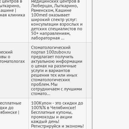
 центров в
медицинских центров в
ыткарино,
Люберцах, Лыткарино,
Кашине |
Раменском, Кашине
тная клиника
100med оказывает
широкий спектр услуг:
консультации взрослых и
детских специалистов по
50+ направлениям,
лабораторная ...
Стоматологический
ческий
портал 100zubov.ru
ывы о
предлагает получить
стоматологах
актуальною информации
о ценах на различные
услуги и вариантов
решения тех или иных
стоматологических
проблем. Мы
сотрудничаем с лучшими
стомато...
Бесплатные
100Купон - это скидки до
идки до
100%% в Челябинске!
ябинске |
Бесплатные купоны,
промокоды и акции
каждый день!
Регистрируйся и экономь!