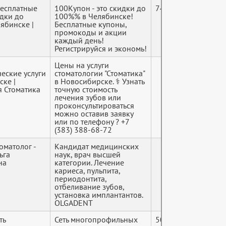
Бесплатные
100Купон - это скидки до
7447255890
идки до
100%% в Челябинске!
ябинске |
Бесплатные купоны,
промокоды и акции
каждый день!
Регистрируйся и экономь!
Цены на услуги
еские услуги
стоматологии "Стоматика"
ске |
в Новосибирске. ⚕ Узнать
я Стоматика
точную стоимость
лечения зубов или
проконсультироваться
можно оставив заявку
или по телефону ? +7
(383) 388-68-72
томатолог -
Кандидат медицинских
ьга
наук, врач высшей
на
категории. Лечение
кариеса, пульпита,
периодонтита,
отбеливание зубов,
установка имплантантов.
OLGADENT
ть
Сеть многопрофильных
5027073196