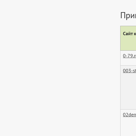
При
Сайт 
0-79.
003-s
02den