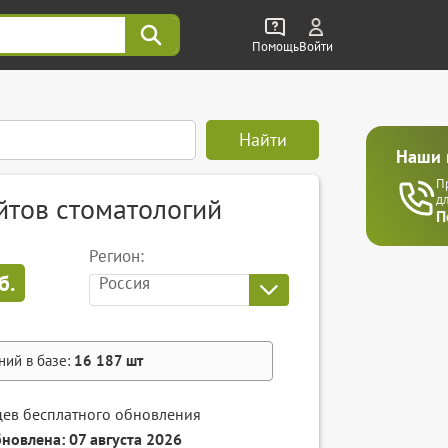
Помощь
Войти
Найти
Наши 
П
йтов стоматологий
д
П
Регион:
б.
Россия
ний в базе:
16 187
шт
цев бесплатного обновления
бновлена: 07 августа 2026