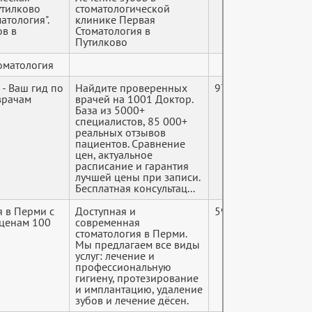
утилково
стоматологической
атология".
клинике Первая
ов в
Стоматология в
Путилково
томатология
- Ваш гид по
Найдите проверенных
9726060165
врачам
врачей на 1001 Доктор.
База из 5000+
специалистов, 85 000+
реальных отзывов
пациентов. Сравнение
цен, актуальное
расписание и гарантия
лучшей цены при записи.
Бесплатная консультац...
я в Перми с
Доступная и
5902173508
ценам 100
современная
стоматология в Перми.
Мы предлагаем все виды
услуг: лечение и
профессиональную
гигиену, протезирование
и имплантацию, удаление
зубов и лечение дёсен.