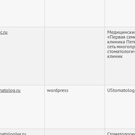
ic.ru
Медицински
«Первая сем
клиника Пет
сеть многоп
стоматологи
клиник
matolog.ru
wordpress
UStomatolog
matologiya.ru
Стоматологи