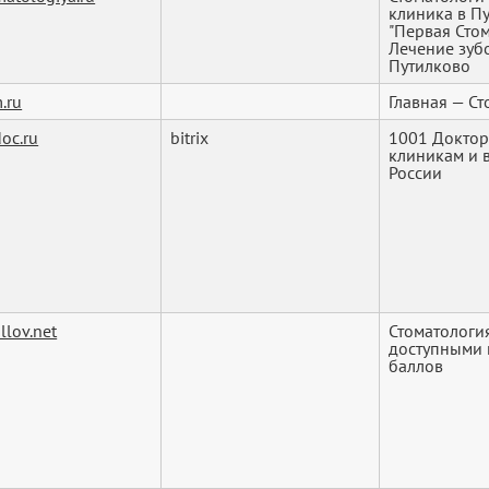
клиника в П
"Первая Стом
Лечение зуб
Путилково
.ru
Главная — С
oc.ru
bitrix
1001 Доктор 
клиникам и 
России
llov.net
Стоматологи
доступными 
баллов