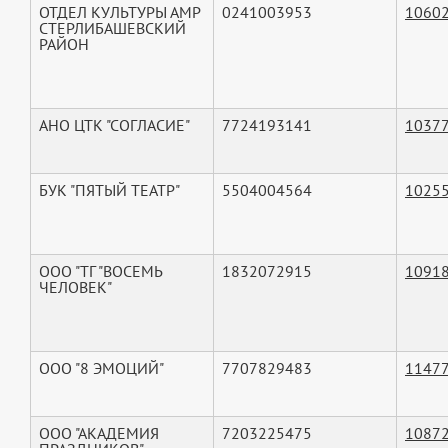
ОТДЕЛ КУЛЬТУРЫ АМР
0241003953
1060
СТЕРЛИБАШЕВСКИЙ
РАЙОН
АНО ЦТК "СОГЛАСИЕ"
7724193141
1037
БУК "ПЯТЫЙ ТЕАТР"
5504004564
1025
ООО "ТГ "ВОСЕМЬ
1832072915
1091
ЧЕЛОВЕК"
ООО "8 ЭМОЦИЙ"
7707829483
1147
ООО "АКАДЕМИЯ
7203225475
1087