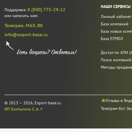
НАШИ СЕРВИСЫ
8 (800) 775-29-12
Поддержка:
или написать нам:
Личный кабинет
База компаний
Телеграм,
MAX,
ВК
База новых ком
info@export-base.ru
База ЕГРЮЛ
Доступ по АПИ (A
Поиск компаний
Методы продви
Отзывы в Янд
© 2013 — 2026, Export-base.ru
Телеграм-бот Эк
ИП Колтыгина С. А.↗