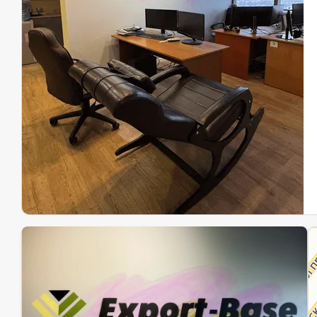
Эк
Ин
Ин