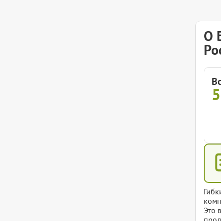
О 
Ро
В
5
Гибк
комп
Это 
прод