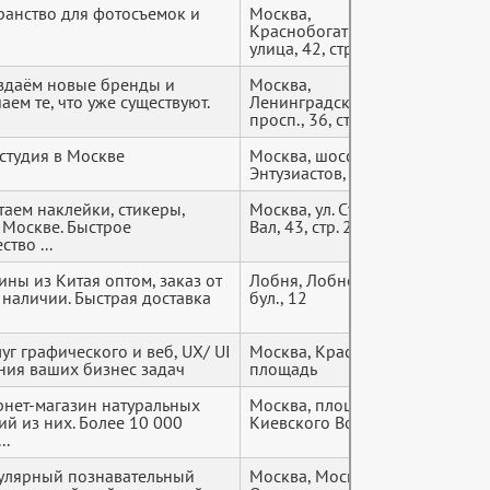
ранство для фотосъемок и
Москва,
+7 (9*
Краснобогатырская
улица, 42, стр. 5
оздаём новые бренды и
Москва,
+7 (9*
аем те, что уже существуют.
Ленинградский
просп., 36, стр. 36
студия в Москве
Москва, шоссе
+7 (9*
Энтузиастов, 31, стр. 39
аем наклейки, стикеры,
Москва, ул. Сущёвский
+7 (9*
 Москве. Быстрое
Вал, 43, стр. 2
тво ...
ины из Китая оптом, заказ от
Лобня, Лобненский
+7 (9*
в наличии. Быстрая доставка
бул., 12
уг графического и веб, UX/ UI
Москва, Красная
+7 (9*
ния ваших бизнес задач
площадь
нет-магазин натуральных
Москва, площадь
+7 (9*
й из них. Более 10 000
Киевского Вокзала, 2
..
улярный познавательный
Москва, Москва,
+7 (9*