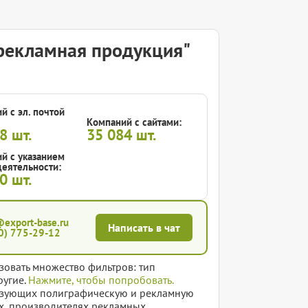
рекламная продукция"
й с эл. почтой
Компаний с сайтами:
58
шт.
35 084
шт.
й с указанием
еятельности:
80
шт.
@export-base.ru
Написать в чат
0) 775-29-12
зовать множество фильтров: тип
ругие.
Нажмите, чтобы попробовать.
изующих полиграфическую и рекламную
ях, производителях рекламных