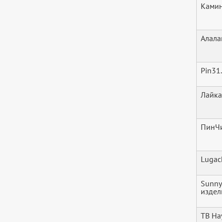
Ками
Алала
Pin31
Лайка
ПинЧ
Lugac
Sunny
издел
ТВ На