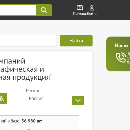
Помощь
Войти
Найти
Наши 
П
омпаний
д
П
рафическая и
ная продукция"
Регион:
б.
Россия
ний в базе:
56 980
шт