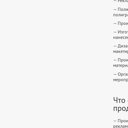
— Рекл
— Поли
полигр
— Прои
— Изго
нанесе
— Диза
макети
— Прои
матери
— Орга
меропр
Что
про
— Прои
реклам