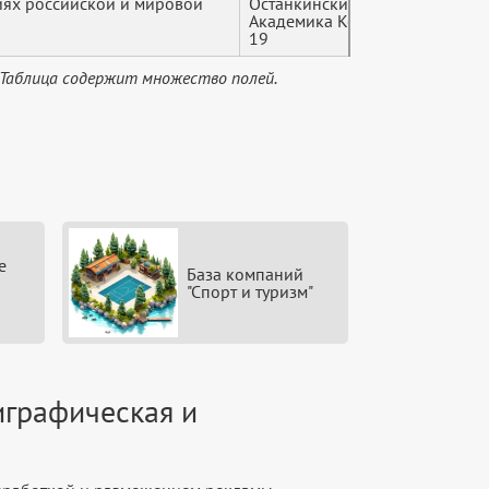
иях российской и мировой
Останкинский, улица
Академика Королёва,
19
 Таблица содержит множество полей.
е
База компаний
"Спорт и туризм"
играфическая и