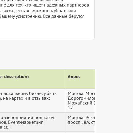
ие для тех, кто ищет надежных партнеров
Также, есть возможность убрать или
Вашему усмотрению. Все данные берутся
г description)
Адрес
Теле
ет локальному бизнесу быть
Москва, Москва,
+7 (9*
 на картах и в отзывах:
Дорогомилово,
Можайский Вал улица,
12
о-мероприятий под ключ.
Москва, Рязанский
+7 (9*
в. Event-маркетинг.
просп., 8А, стр. 1
ст...