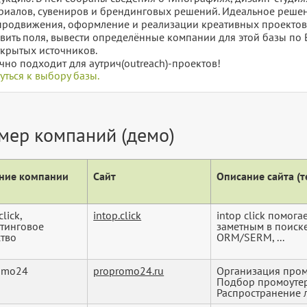
риалов, сувениров и брендинговых решений. Идеальное решен
продвижения, оформление и реализации креативных проектов. 
вить поля, вывести определённые компании для этой базы по 
ткрытых источников.
чно подходит для аутрич(outreach)-проектов!
уться к выбору базы.
мер компаний (демо)
ние компании
Сайт
Описание сайта (те
click,
intop.click
intop click помога
тинговое
заметным в поиске,
ство
ORM/SERM, ...
omo24
propromo24.ru
Организация пром
Подбор промоутеро
Распространение ли