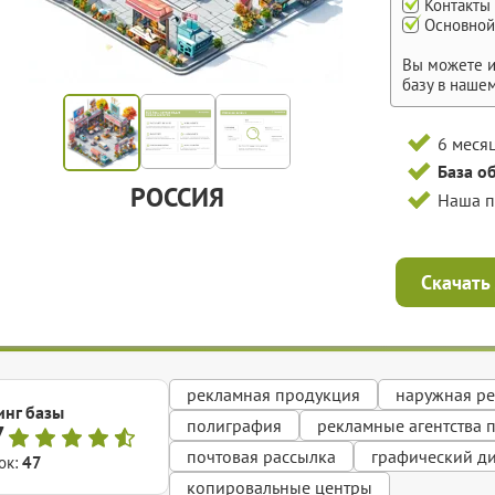
Контакты
Основной
Вы можете и
базу в наше
6 меся
База о
РОССИЯ
Наша 
Скачать
рекламная продукция
наружная р
инг базы
полиграфия
рекламные агентства 
7
почтовая рассылка
графический д
ок:
47
копировальные центры