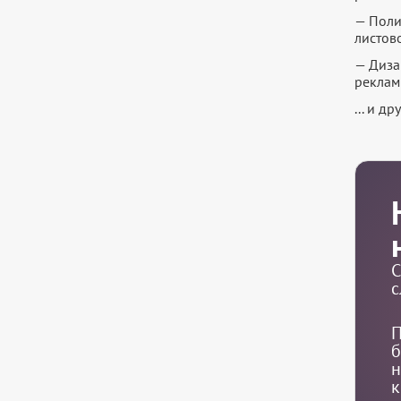
— Поли
листов
— Диза
реклам
... и д
С
с
П
б
н
к