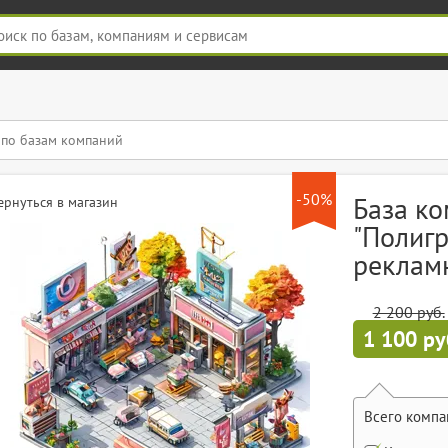
-50%
База к
ернуться в магазин
"Полиг
реклам
2 200 руб.
1 100 ру
Всего компа