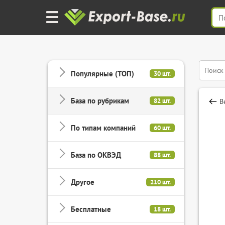
Популярные (ТОП)
30 шт.
База по рубрикам
82 шт.
В
По типам компаний
60 шт.
База по ОКВЭД
88 шт.
Другое
210 шт.
Бесплатные
18 шт.