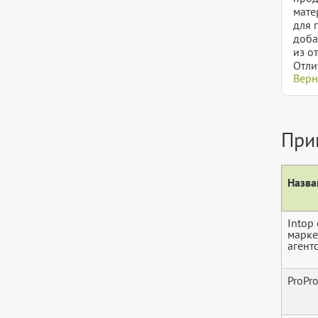
мате
для 
доба
из о
Отли
Верн
При
Назва
Intop 
марке
агент
ProPr