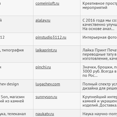
н
comeinloft.ru
Креативное прост
мероприятий
й
alalay.ru
С 2016 года мы с
качественно улучш
На основе анал...
.12
pinstudio3112.ru
Интерьерная фото
, типография
laikaprint.ru
Лайка Принт Печат
переводные тату в
изготовление, качес
и
pinchi.ru
Значки, брошки, п
3000 руб. Всегда 
по Рос...
hev design
lugachev.com
Полный спектр усл
дизайна для реше
 Son, магазин
sunnyson.ru
Крупнейший интер
ий из камней
камней и украшени
изделий. Доставка.
ука, телеканал
naukatv.ru
Наука научно-поп