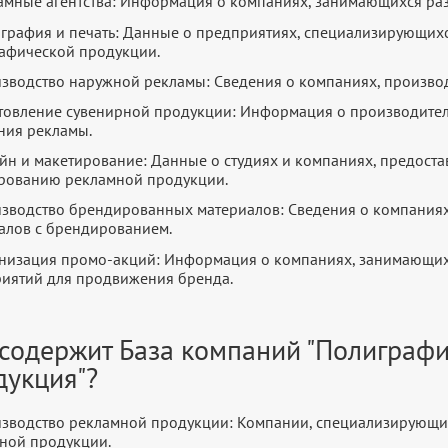
амные агентства: Информация о компаниях, занимающихся ра
графия и печать: Данные о предприятиях, специализирующихс
афической продукции.
зводство наружной рекламы: Сведения о компаниях, произво
товление сувенирной продукции: Информация о производите
ния рекламы.
йн и макетирование: Данные о студиях и компаниях, предоста
рованию рекламной продукции.
зводство брендированных материалов: Сведения о компаниях
алов с брендированием.
низация промо-акций: Информация о компаниях, занимающи
иятий для продвижения бренда.
 содержит База компаний "Полиграф
дукция"?
зводство рекламной продукции: Компании, специализирующи
ной продукции.