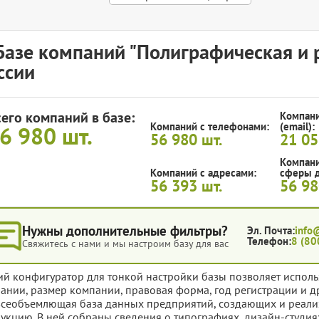
Базе компаний "Полиграфическая и 
ссии
сего компаний в базе:
Компани
Компаний с телефонами:
(email):
6 980
шт.
56 980
шт.
21 0
Компани
Компаний с адресами:
сферы д
56 393
шт.
56 9
Нужны дополнительные фильтры?
Эл. Почта:
info
Телефон:
8 (80
Свяжитесь с нами и мы настроим базу для вас
ий конфигуратор для тонкой настройки базы позволяет исполь
ании, размер компании, правовая форма, год регистрации и д
всеобъемлющая база данных предприятий, создающих и реал
укцию. В ней собраны сведения о типографиях, дизайн-студи