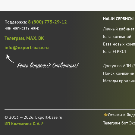
НАШИ СЕРВИСЫ
8 (800) 775-29-12
Поддержка:
или написать нам:
Личный кабинет
База компаний
Телеграм,
MAX,
ВК
База новых ком
info@export-base.ru
База ЕГРЮЛ
Доступ по АПИ (A
Поиск компаний
Методы продви
Отзывы в Янд
© 2013 — 2026, Export-base.ru
Телеграм-бот Эк
ИП Колтыгина С. А.↗