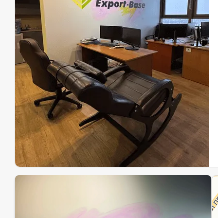
Эк
Ин
Ин