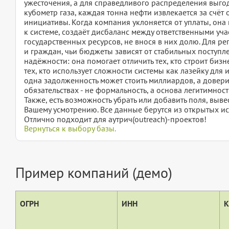
ужесточения, а для справедливого распределения выго
кубометр газа, каждая тонна нефти извлекается за счёт 
инициативы. Когда компания уклоняется от уплаты, она
к системе, создаёт дисбаланс между ответственными уча
государственных ресурсов, не внося в них долю. Для р
и граждан, чьи бюджеты зависят от стабильных поступле
надёжности: она помогает отличить тех, кто строит биз
тех, кто использует сложности системы как лазейку для
одна задолженность может стоить миллиардов, а доверие
обязательствах - не формальность, а основа легитимност
Также, есть возможность убрать или добавить поля, вы
Вашему усмотрению. Все данные берутся из открытых ис
Отлично подходит для аутрич(outreach)-проектов!
Вернуться к выбору базы.
Пример компаний (демо)
ОГРН
ИНН
К