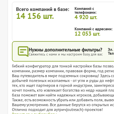
Всего компаний в базе:
Компаний с
телефонами:
14 156
шт.
4 920
шт.
Компаний с адресами:
12 053
шт.
Нужны дополнительные фильтры?
Эл.
Тел
Свяжитесь с нами и мы настроим базу для вас
Гибкий конфигуратор для тонкой настройки базы позвол
компании, размер компании, правовая форма, год регис
Ваш путеводитель в мире подземных сокровищ! Здесь 
добычей полезных ископаемых - от угля и руды до нефт
тех, кто ищет партнеров в горной индустрии, заинтерес
хочет понять, кто извлекает богатства из недр нашей пла
база поможет вам найти надежных игроков, добывающи
Также, есть возможность убрать или добавить поля, вы
Вашему усмотрению. Все данные берутся из открытых ис
Отлично подходит для аутрич(outreach)-проектов!