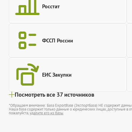
Росстат
ФССП России
ЕИС Закупки
Посмотреть все 37 источников
*Обращаем внимание: База ExportBase (ЭкспортБаза) НЕ содержит данн
Наша база содержит только данные о юридических лицах, доступные в от
пожалуйста,
удалите его из базы