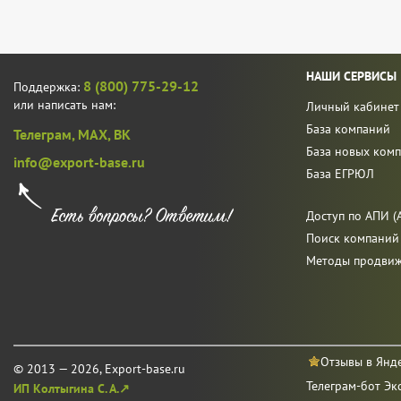
НАШИ СЕРВИСЫ
8 (800) 775-29-12
Поддержка:
или написать нам:
Личный кабинет
База компаний
Телеграм,
MAX,
ВК
База новых ком
info@export-base.ru
База ЕГРЮЛ
Доступ по АПИ (A
Поиск компаний
Методы продви
Отзывы в Янд
© 2013 — 2026, Export-base.ru
Телеграм-бот Эк
ИП Колтыгина С. А.↗