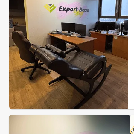
Эк
Ин
Ин