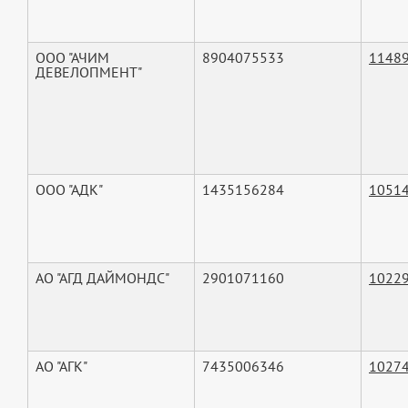
ООО "АЧИМ
8904075533
1148
ДЕВЕЛОПМЕНТ"
ООО "АДК"
1435156284
1051
АО "АГД ДАЙМОНДС"
2901071160
1022
АО "АГК"
7435006346
1027