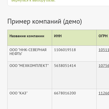
Вернуться к выбору базы.
Пример компаний (демо)
Название компании
ИНН
ОГРН
ООО "ННК-СЕВЕРНАЯ
1106019518
1051
НЕФТЬ"
ООО "МЕХКОМПЛЕКТ"
5638051414
1075
ООО "КАЗ"
6678016200
1126