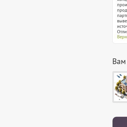
прои
прод
парт
выве
исто
Отли
Верн
Вам