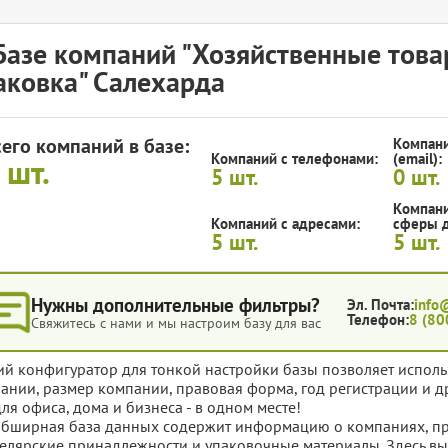
Базе компаний "Хозяйственные това
аковка" Салехарда
сего компаний в базе:
Компани
Компаний с телефонами:
(email):
5
шт.
5
шт.
0
шт.
Компани
Компаний с адресами:
сферы д
5
шт.
5
шт.
Нужны дополнительные фильтры?
Эл. Почта:
info
Телефон:
8 (80
Свяжитесь с нами и мы настроим базу для вас
ий конфигуратор для тонкой настройки базы позволяет исполь
ании, размер компании, правовая форма, год регистрации и д
для офиса, дома и бизнеса - в одном месте!
обширная база данных содержит информацию о компаниях, п
елярские принадлежности и упаковочные материалы. Здесь в