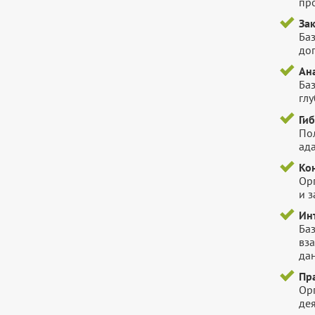
пр
За
Баз
до
Ан
Ба
гл
Ги
Пол
ада
Ко
Ор
и 
Ин
Ба
вз
да
Пр
Ор
де