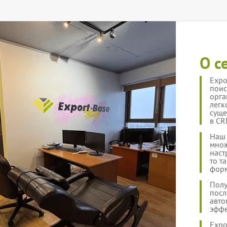
О с
Expo
поис
орга
легк
суще
в CR
Наш 
множ
наст
то т
форм
Полу
посл
авто
эффе
Expo