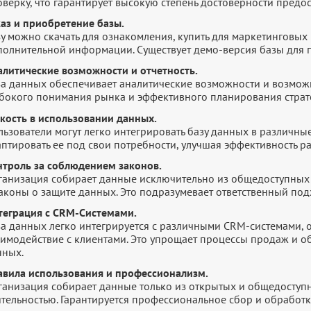
оверку, что гарантирует высокую степень достоверности пред
каз и приобретение базы.
у можно скачать для ознакомления, купить для маркетинговых 
полнительной информации. Существует демо-версия базы для п
алитические возможности и отчетность.
за данных обеспечивает аналитические возможности и возмож
убокого понимания рынка и эффективного планирования страт
бкость в использовании данных.
ьзователи могут легко интегрировать базу данных в различны
птировать ее под свои потребности, улучшая эффективность р
нтроль за соблюдением законов.
ганизация собирает данные исключительно из общедоступных 
законы о защите данных. Это подразумевает ответственный по
теграция с CRM-Системами.
за данных легко интегрируется с различными CRM-системами,
аимодействие с клиентами. Это упрощает процессы продаж и 
нных.
авила использования и профессионализм.
ганизация собирает данные только из открытых и общедоступн
ятельностью. Гарантируется профессиональное сбор и обработ