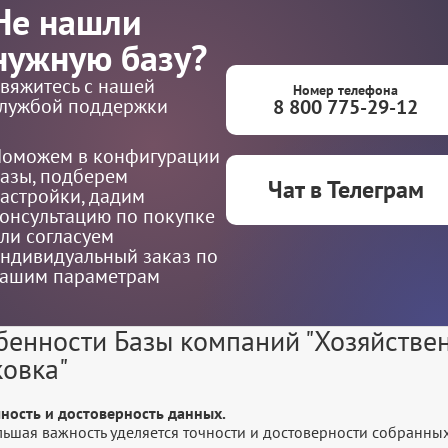
Не нашли
нужную базу?
вяжитесь с нашей
Номер телефона
лужбой поддержки
8 800 775-29-12
оможем в конфигурации
азы, подберем
Чат в Телеграм
астройки, дадим
онсультацию по покупке
ли согласуем
ндивидуальный заказ по
ашим параметрам
бенности Базы компаний "Хозяйствен
ковка"
чность и достоверность данных.
льшая важность уделяется точности и достоверности собранны