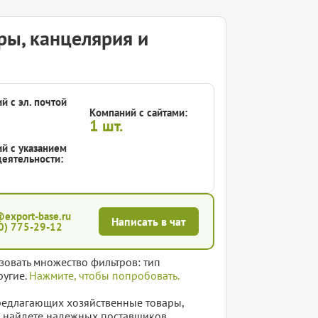
ры, канцелярия и
й с эл. почтой
Компаний с сайтами:
1
шт.
й с указанием
еятельности:
@export-base.ru
Написать в чат
0) 775-29-12
зовать множество фильтров: тип
ругие.
Нажмите, чтобы попробовать.
редлагающих хозяйственные товары,
ы найдете надежных поставщиков,