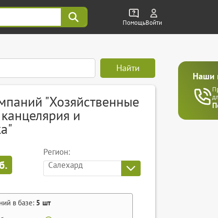
Помощь
Войти
Найти
Наши 
П
мпаний "Хозяйственные
д
П
 канцелярия и
а"
Регион:
б.
Салехард
ний в базе:
5
шт