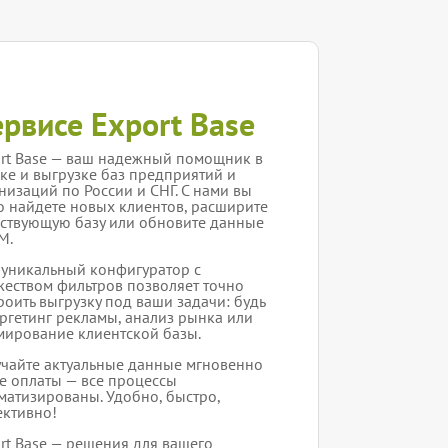
ервисе Export Base
rt Base — ваш надежный помощник в
ке и выгрузке баз предприятий и
низаций по России и СНГ. С нами вы
о найдете новых клиентов, расширите
ствующую базу или обновите данные
M.
уникальный конфигуратор с
еством фильтров позволяет точно
роить выгрузку под ваши задачи: будь
аргетинг рекламы, анализ рынка или
ирование клиентской базы.
чайте актуальные данные мгновенно
е оплаты — все процессы
матизированы. Удобно, быстро,
ктивно!
rt Base — решения для вашего