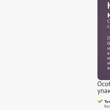
С
с
П
б
н
к
и
и
в
Осо
упа
То
Бо