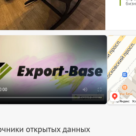
бизн
ЭкспортБейз
Информационный 
Информационная 
очники открытых данных