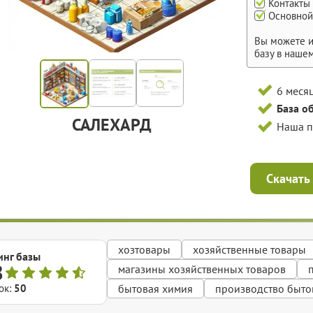
Контакты
Основной
Вы можете и
базу в наше
6 меся
База о
САЛЕХАРД
Наша 
Скачать
хозтовары
хозяйственные товары
инг базы
8
магазины хозяйственных товаров
ок:
50
бытовая химия
производство быто