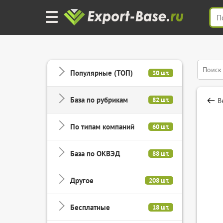
Популярные (ТОП)
30 шт.
База по рубрикам
82 шт.
В
По типам компаний
60 шт.
База по ОКВЭД
88 шт.
Другое
208 шт.
Бесплатные
18 шт.