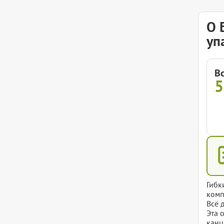
О 
уп
В
Гибк
комп
Всё 
Эта 
канц