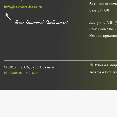
База новых ком
info@export-base.ru
База ЕГРЮЛ
Доступ по АПИ (A
Поиск компаний
Методы продви
Отзывы в Янд
© 2013 — 2026, Export-base.ru
Телеграм-бот Эк
ИП Колтыгина С. А.↗