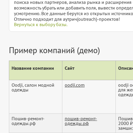
поиска новых партнеров, анализа рынка и расширения б
возможность убрать или добавить поля, вывести опред
усмотрению. Все данные берутся из открытых источнико
Отлично подходит для аутрич(outreach)-проектов!
Вернуться к выбору базы.
Пример компаний (демо)
Название компании
Сайт
Описан
Oodji, салон модной
oodji.com
oodji 
одежды
для же
одежды
Пошив-ремонт-
пошив-ремонт-
Пошив 
одежды.рф
одежды.рф
2000 ₽
замши: 