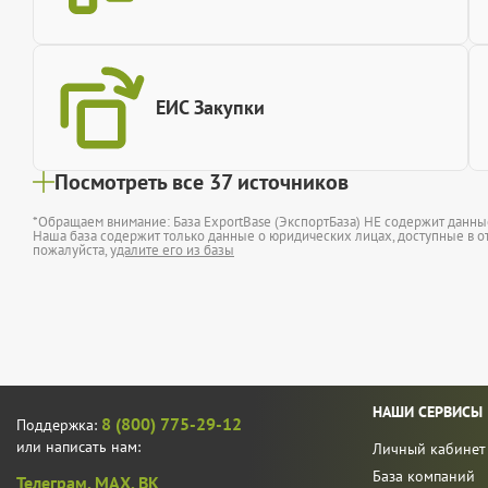
ЕИС Закупки
Посмотреть все 37 источников
*Обращаем внимание: База ExportBase (ЭкспортБаза) НЕ содержит данн
Наша база содержит только данные о юридических лицах, доступные в от
пожалуйста,
удалите его из базы
НАШИ СЕРВИСЫ
8 (800) 775-29-12
Поддержка:
или написать нам:
Личный кабинет
База компаний
Телеграм,
MAX,
ВК