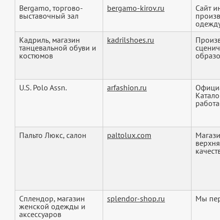
Bergamo, торгово-
bergamo-kirov.ru
Сайт и
выставочный зал
произв
одежду
Кадриль, магазин
kadrilshoes.ru
Произв
танцевальной обуви и
сценич
костюмов
образо
U.S. Polo Assn.
arfashion.ru
Официа
Катало
работае
Пальто Люкс, салон
paltolux.com
Магази
верхня
качеств
Сплендор, магазин
splendor-shop.ru
Мы пер
женской одежды и
аксессуаров