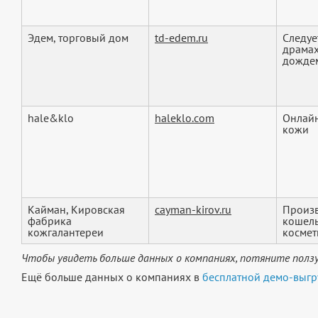
Эдем, торговый дом
td-edem.ru
Следуе
драмах
дождем
hale&klo
haleklo.com
Онлайн
кожи
Кайман, Кировская
cayman-kirov.ru
Произв
фабрика
кошель
кожгалантереи
космет
Чтобы увидеть больше данных о компаниях, потяните ползу
Ещё больше данных о компаниях в
бесплатной демо-выгр