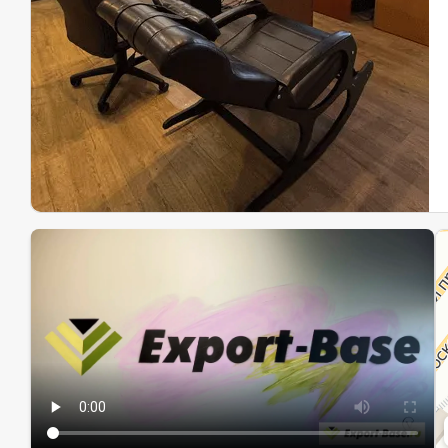
Эк
Ин
Ин