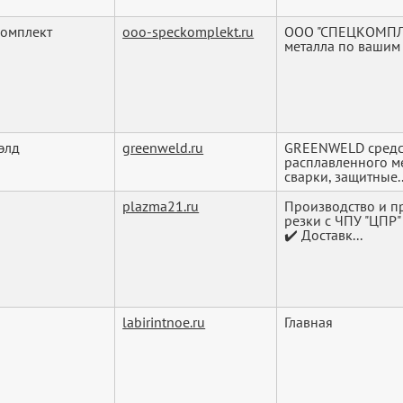
омплект
ooo-speckomplekt.ru
ООО "СПЕЦКОМПЛЕ
металла по вашим
элд
greenweld.ru
GREENWELD средст
расплавленного м
сварки, защитные..
plazma21.ru
Производство и п
резки с ЧПУ "ЦПР"
✔️ Доставк...
labirintnoe.ru
Главная