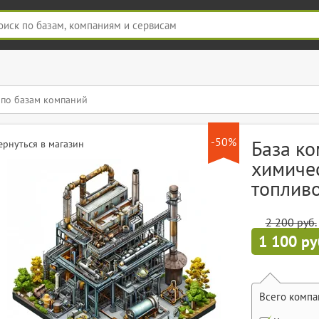
-50%
База ко
ернуться в магазин
химиче
топливо
2 200 руб.
1 100 ру
Всего компа