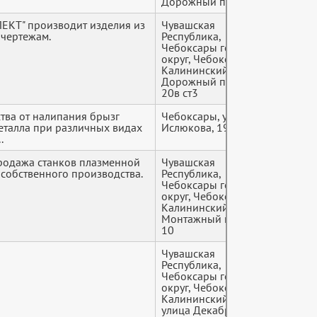
Дорожный проезд, 4
КТ" производит изделия из
Чувашская
+7 (9*
 чертежам.
Республика,
Чебоксары городской
округ, Чебоксары,
Калининский район,
Дорожный проезд,
20в ст3
ва от налипания брызг
Чебоксары, ул. Семёна
+7 (9*
еталла при различных видах
Ислюкова, 19
.
родажа станков плазменной
Чувашская
+7 (9*
 собственного производства.
Республика,
Чебоксары городской
округ, Чебоксары,
Калининский район,
Монтажный проезд,
10
Чувашская
+7 (9*
Республика,
Чебоксары городской
округ, Чебоксары,
Калининский район,
улица Декабристов,