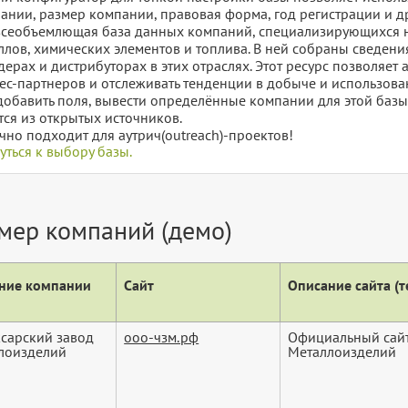
ании, размер компании, правовая форма, год регистрации и д
всеобъемлющая база данных компаний, специализирующихся н
ллов, химических элементов и топлива. В ней собраны сведени
дерах и дистрибуторах в этих отраслях. Этот ресурс позволяет
ес-партнеров и отслеживать тенденции в добыче и использован
добавить поля, вывести определённые компании для этой баз
тся из открытых источников.
чно подходит для аутрич(outreach)-проектов!
уться к выбору базы.
мер компаний (демо)
ние компании
Сайт
Описание сайта (те
сарский завод
ооо-чзм.рф
Официальный сайт
лоизделий
Металлоизделий