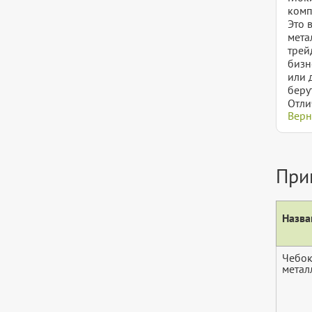
комп
Это 
мета
трей
бизн
или 
беру
Отли
Верн
При
Назва
Чебок
метал