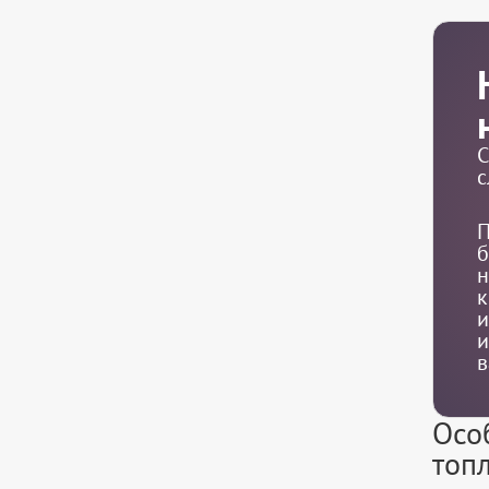
С
с
П
б
н
к
и
и
в
Осо
топ