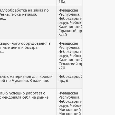
18а
аллообработка на заказ по
Чувашская
+7 (9*
езка, гибка металла,
Республика,
...
Чебоксары городской
округ, Чебоксары,
Калининский район,
Гаражный проезд,
6/40
 сварочного оборудования в
Чувашская
+7 (9*
упные цены и быстрая
Республика,
..
Чебоксары городской
округ, Чебоксары,
Калининский район,
Складской проезд, 6
к20
ьных материалов для кровли
Чебоксары, Складской
+7 (9*
кой по Чувашии. В наличии.
пр., 6
RBIS успешно работает с
Чувашская
+7 (9*
комендовала себя на рынке
Республика,
Чебоксары городской
округ, Чебоксары,
Московский район,
Московский проспект,