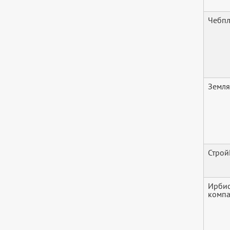
Чебпл
Земля
Строй
Ирбис
комп