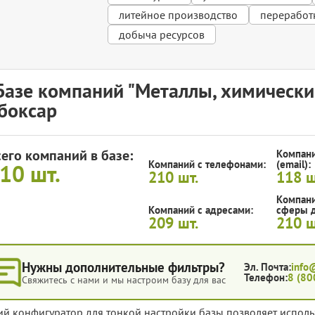
литейное производство
переработ
добыча ресурсов
Базе компаний "Металлы, химически
боксар
сего компаний в базе:
Компани
Компаний с телефонами:
(email):
210
шт.
210
шт.
118
ш
Компани
Компаний с адресами:
сферы д
209
шт.
210
ш
Нужны дополнительные фильтры?
Эл. Почта:
info
Телефон:
8 (80
Свяжитесь с нами и мы настроим базу для вас
ий конфигуратор для тонкой настройки базы позволяет исполь