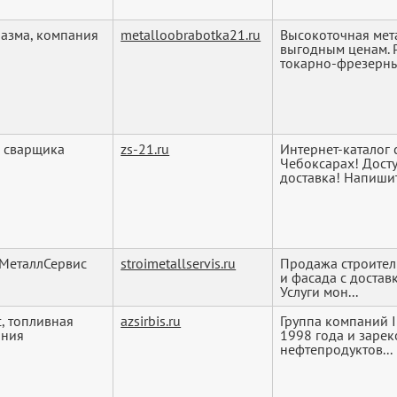
азма, компания
metalloobrabotka21.ru
Высокоточная мет
выгодным ценам. Р
токарно-фрезерные
 сварщика
zs-21.ru
Интернет-каталог
Чебоксарах! Дост
доставка! Напишит.
МеталлСервис
stroimetallservis.ru
Продажа строител
и фасада с достав
Услуги мон...
, топливная
azsirbis.ru
Группа компаний I
ания
1998 года и заре
нефтепродуктов...