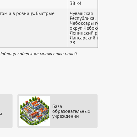
38 к4
ом и в розницу. Быстрые
Чувашская
+7 (9*
Республика,
Чебоксары городской
округ, Чебоксары,
Ленинский район,
Лапсарский проезд,
28
 Таблица содержит множество полей.
База
образовательных
и
учреждений