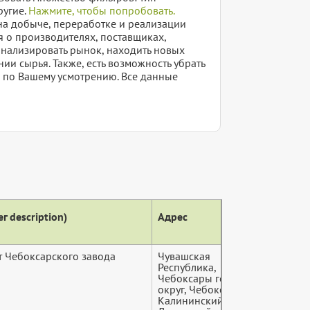
ругие.
Нажмите, чтобы попробовать.
а добыче, переработке и реализации
я о производителях, поставщиках,
 анализировать рынок, находить новых
ии сырья. Также, есть возможность убрать
ы по Вашему усмотрению. Все данные
г description)
Адрес
Теле
 Чебоксарского завода
Чувашская
+7 (9*
Республика,
Чебоксары городской
округ, Чебоксары,
Калининский район,