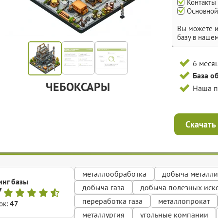
Контакты
Основной
Вы можете и
базу в наше
6 меся
База о
ЧЕБОКСАРЫ
Наша 
Скачать
металлообработка
добыча металли
инг базы
добыча газа
добыча полезных иск
7
переработка газа
металлопрокат
ок:
47
металлургия
угольные компании