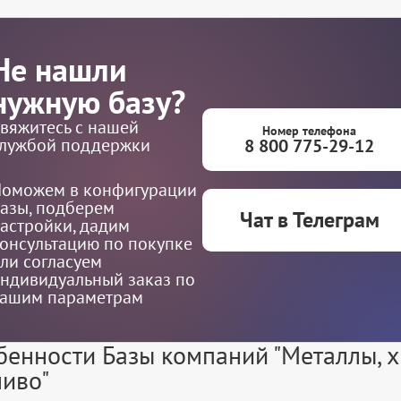
Не нашли
нужную базу?
вяжитесь с нашей
Номер телефона
лужбой поддержки
8 800 775-29-12
оможем в конфигурации
азы, подберем
Чат в Телеграм
астройки, дадим
онсультацию по покупке
ли согласуем
ндивидуальный заказ по
ашим параметрам
бенности Базы компаний "Металлы, 
ливо"