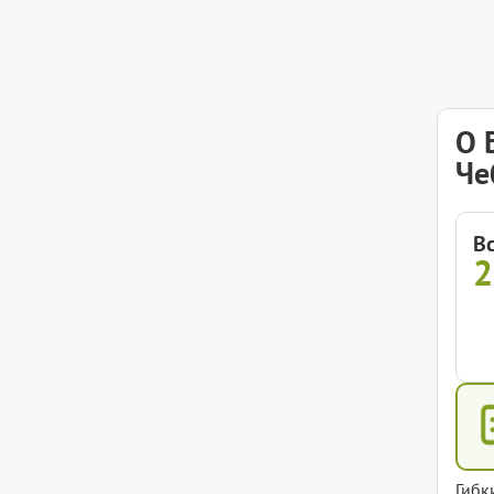
О 
Че
В
Гибк