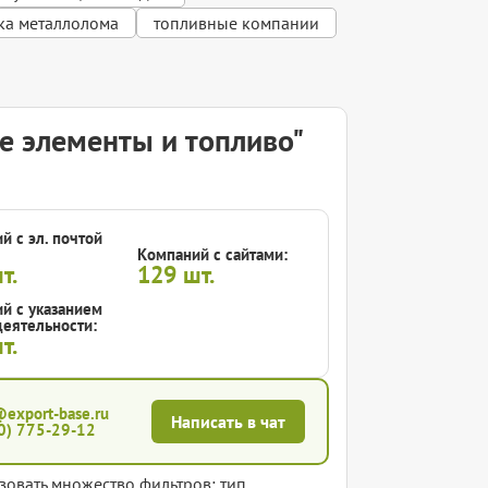
ка металлолома
топливные компании
е элементы и топливо"
й с эл. почтой
Компаний с сайтами:
т.
129
шт.
й с указанием
еятельности:
т.
@export-base.ru
Написать в чат
0) 775-29-12
зовать множество фильтров: тип