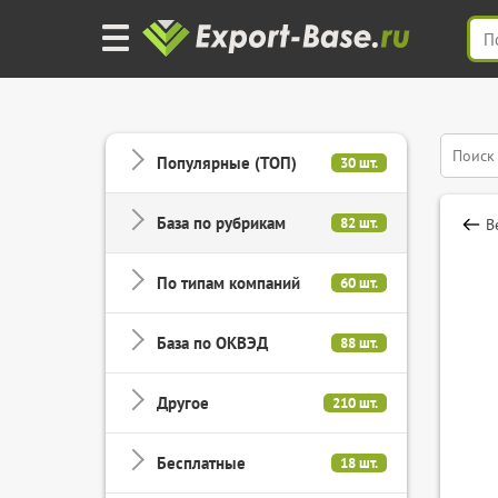
Популярные (ТОП)
30 шт.
База по рубрикам
82 шт.
В
По типам компаний
60 шт.
База по ОКВЭД
88 шт.
Другое
210 шт.
Бесплатные
18 шт.